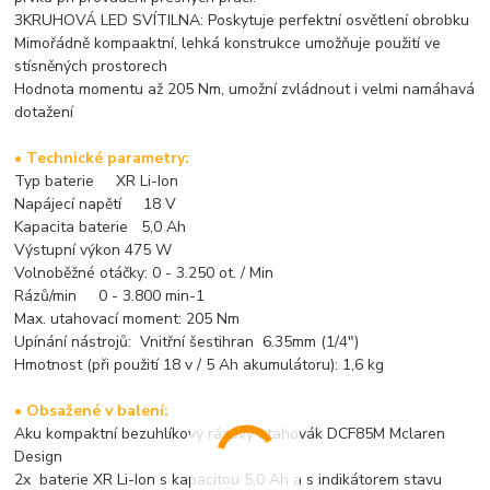
3KRUHOVÁ LED SVÍTILNA: Poskytuje perfektní osvětlení obrobku
Mimořádně kompaaktní, lehká konstrukce umožňuje použití ve
stísněných prostorech
Hodnota momentu až 205 Nm, umožní zvládnout i velmi namáhavá
dotažení
• Technické parametry:
Typ baterie XR Li-Ion
Napájecí napětí 18 V
Kapacita baterie 5,0 Ah
Výstupní výkon 475 W
Volnoběžné otáčky: 0 - 3.250 ot. / Min
Rázů/min 0 - 3.800 min-1
Max. utahovací moment: 205 Nm
Upínání nástrojů: Vnitřní šestihran 6.35mm (1/4")
Hmotnost (při použití 18 v / 5 Ah akumulátoru): 1,6 kg
• Obsažené v balení:
Aku kompaktní bezuhlíkový rázový utahovák DCF85M Mclaren
Design
2x baterie XR Li-Ion s kapacitou 5,0 Ah a s indikátorem stavu