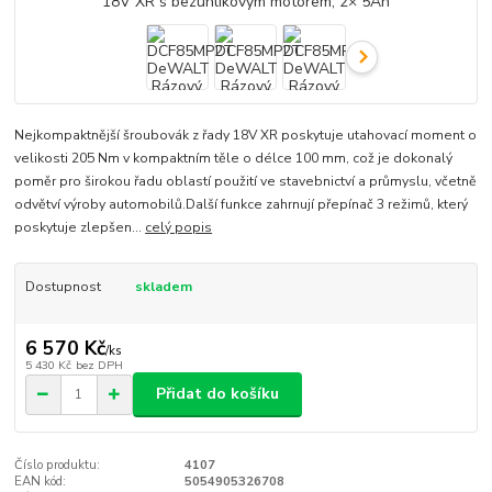
Nejkompaktnější šroubovák z řady 18V XR poskytuje utahovací moment o
velikosti 205 Nm v kompaktním těle o délce 100 mm, což je dokonalý
poměr pro širokou řadu oblastí použití ve stavebnictví a průmyslu, včetně
odvětví výroby automobilů.Další funkce zahrnují přepínač 3 režimů, který
poskytuje zlepšen...
celý popis
Dostupnost
skladem
6 570 Kč
/
ks
5 430 Kč
bez DPH
Přidat do košíku
Číslo produktu:
4107
EAN kód:
5054905326708