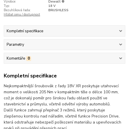
Výrobce:
Dewalt ®
Typ:
18 V
Bezuhlíková řada:
BRUSHLESS
Hlídat cenu / dostupnost
Kompletní specifikace
Parametry
Komentáře
0
Kompletní specifikace
Nejkompaktnější šroubovák z řady 18V XR poskytuje utahovací
moment o velikosti 205 Nm v kompaktním těle o délce 100 mm,
což je dokonalý poměr pro širokou řadu oblastí použití ve
stavebnictví a průmyslu, včetně odvětví výroby automobilů.
Další funkce zahrnují přepínač 3 režimů, který poskytuje
zlepšenou kontrolu nad nářadím, včetně funkce Precision Drive,
která odstraňuje nebezpečí poškození materiálu a upevňovacích
prvků při provádění přesných prací.