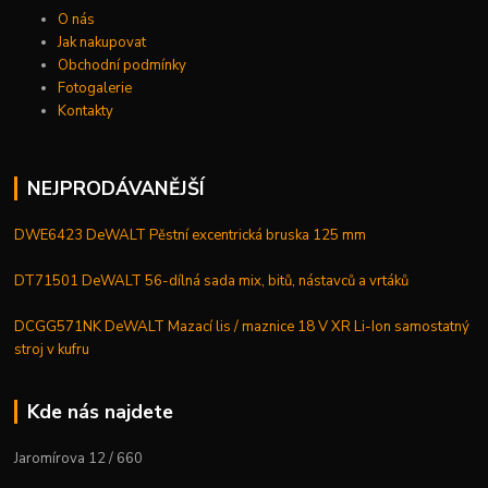
O nás
Jak nakupovat
Obchodní podmínky
Fotogalerie
Kontakty
NEJPRODÁVANĚJŠÍ
DWE6423 DeWALT Pěstní excentrická bruska 125 mm
DT71501 DeWALT 56-dílná sada mix, bitů, nástavců a vrtáků
DCGG571NK DeWALT Mazací lis / maznice 18 V XR Li-Ion samostatný
stroj v kufru
Kde nás najdete
Jaromírova 12 / 660