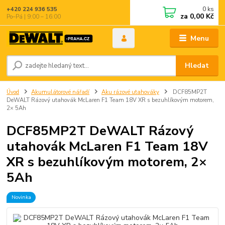
0
ks
+420 224 936 535
za
0,00 Kč
Po–Pá | 9:00 – 16:00
Menu
Hledat
Úvod
Akumulátorové nářadí
Aku rázové utahováky
DCF85MP2T
DeWALT Rázový utahovák McLaren F1 Team 18V XR s bezuhlíkovým motorem,
2× 5Ah
DCF85MP2T DeWALT Rázový
utahovák McLaren F1 Team 18V
XR s bezuhlíkovým motorem, 2×
5Ah
Novinka