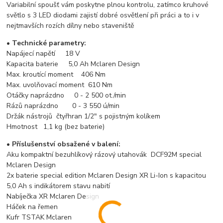
Variabilní spoušť vám poskytne plnou kontrolu, zatímco kruhové
světlo s 3 LED diodami zajistí dobré osvětlení při práci a to i v
nejtmavších rozích dílny nebo staveniště
• Technické parametry:
Napájecí napětí 18 V
Kapacita baterie 5,0 Ah Mclaren Design
Max. kroutící moment 406 Nm
Max. uvolňovací moment 610 Nm
Otáčky naprázdno 0 - 2 500 ot./min
Rázů naprázdno 0 - 3 550 ú/min
Držák nástrojů čtyřhran 1/2" s pojistným kolíkem
Hmotnost 1,1 kg (bez baterie)
• Příslušenství obsažené v balení:
Aku kompaktní bezuhlíkový rázový utahovák DCF92M special
Mclaren Design
2x baterie special edition Mclaren Design XR Li-Ion s kapacitou
5,0 Ah s indikátorem stavu nabití
Nabíječka XR Mclaren Design
Háček na řemen
Kufr TSTAK Mclaren