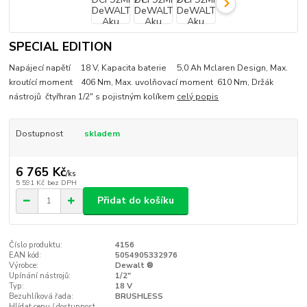
SPECIAL EDITION
Napájecí napětí 18 V, Kapacita baterie 5,0 Ah Mclaren Design, Max.
kroutící moment 406 Nm, Max. uvolňovací moment 610 Nm, Držák
nástrojů čtyřhran 1/2" s pojistným kolíkem
celý popis
Dostupnost
skladem
6 765 Kč
/
ks
5 591 Kč
bez DPH
Přidat do košíku
Číslo produktu:
4156
EAN kód:
5054905332976
Výrobce:
Dewalt ®
Upínání nástrojů:
1/2"
Typ:
18 V
Bezuhlíková řada:
BRUSHLESS
Hlídat cenu / dostupnost