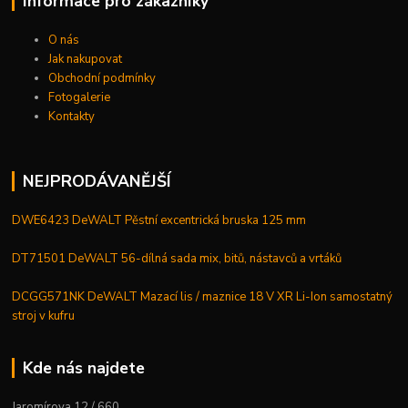
Informace pro zákazníky
O nás
Jak nakupovat
Obchodní podmínky
Fotogalerie
Kontakty
NEJPRODÁVANĚJŠÍ
DWE6423 DeWALT Pěstní excentrická bruska 125 mm
DT71501 DeWALT 56-dílná sada mix, bitů, nástavců a vrtáků
DCGG571NK DeWALT Mazací lis / maznice 18 V XR Li-Ion samostatný
stroj v kufru
Kde nás najdete
Jaromírova 12 / 660