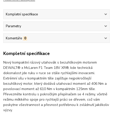
Kompletní specifikace
Parametry
Komentáře
0
Kompletní specifikace
Nový kompaktní rázový utahovák s bezuhlíkovým motorem
DEWALT® x McLaren F1 Team 18V XR®, kde technická
dokonalost jde ruku v ruce se stále rychlejšími inovacemi.
Extrémní sílu v kompaktním těle zajišťuje nejpokročilejší
bezuhlíkový motor, který dodává utahovací moment až 406 Nm a
povolovací moment až 610 Nm v kompaktním 125mm těle.
Převezměte kontrolu s pokročilým přepínačem se 4 režimy, včetně
režimu měkkého spoje pro rychlejší práci se dřevem, což vám
poskytne všestrannost a přesnost potřebnou k zvládnutí jakékoliv
výzvy.