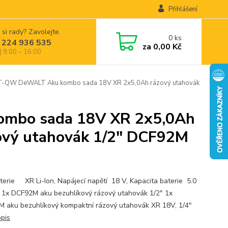
Přihlášení
 si rady? Zavolejte.
0
ks
 224 936 535
za
0,00 Kč
| 9:00 – 16:00
W DeWALT Aku kombo sada 18V XR 2x5,0Ah rázový utahovák
bo sada 18V XR 2x5,0Ah
ový utahovák 1/2" DCF92M
terie XR Li-Ion, Napájecí napětí 18 V, Kapacita baterie 5.0
 1x DCF92M aku bezuhlíkový rázový utahovák 1/2" 1x
 aku bezuhlíkový kompaktní rázový utahovák XR 18V, 1/4"
opis