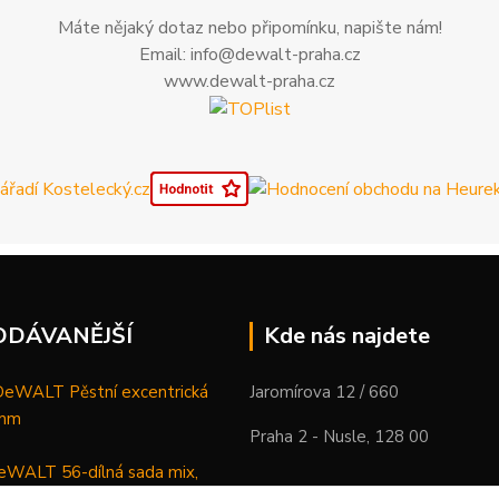
Máte nějaký dotaz nebo připomínku, napište nám!
Email: info@dewalt-praha.cz
www.dewalt-praha.cz
ODÁVANĚJŠÍ
Kde nás najdete
WALT Pěstní excentrická
Jaromírova 12 / 660
 mm
Praha 2 - Nusle, 128 00
WALT 56-dílná sada mix,