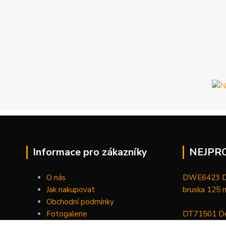
Informace pro zákazníky
NEJPR
O nás
DWE6423 De
Jak nakupovat
bruska 125
Obchodní podmínky
Fotogalerie
DT71501 De