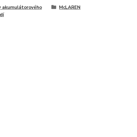
y akumulátorového
McLAREN
dí