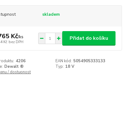
tupnost
skladem
765 Kč
/
ks
Přidat do košíku
44 Kč
bez DPH
roduktu:
4206
EAN kód:
5054905333133
e:
Dewalt ®
Typ:
18 V
cenu / dostupnost