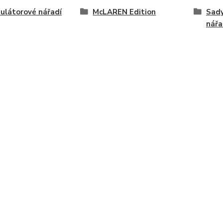
ulátorové nářadí
McLAREN Edition
Sad
nářa