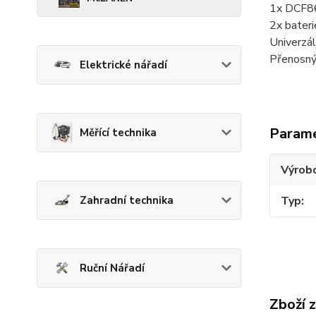
1x DCF86
2x bateri
Univerzál
Přenosný
Elektrické nářadí
Param
Měřící technika
Výrob
Typ
Zahradní technika
Ruční Nářadí
Zboží 