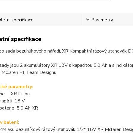
etní specifikace
Parametry
tní specifikace
o sada bezuhlíkového nářadí, XR Kompaktní rázový utahovák D
sady jsou 2 akumulátory XR 18V s kapacitou 5,0 Ah a s indikátor
 Mclaren F1 Team Designu
cké parametry:
rie XR Li-Ion
 napětí 18 V
 baterie 5.0 Ah XR
v balení:
M aku bezuhlíkový rázový utahovák 1/2" 18V XR Mclaren Desi