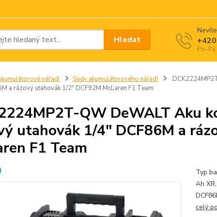
Nevíte
Hledat
+420
Po–Pá 
kumulátorové nářadí
Sady akumulátorového nářadí
DCK2224MP2T-Q
6M a rázový utahovák 1/2" DCF92M McLaren F1 Team
2224MP2T-QW DeWALT Aku kom
vý utahovák 1/4" DCF86M a ráz
ren F1 Team
Typ ba
Ah XR,
DCF86M
celý p