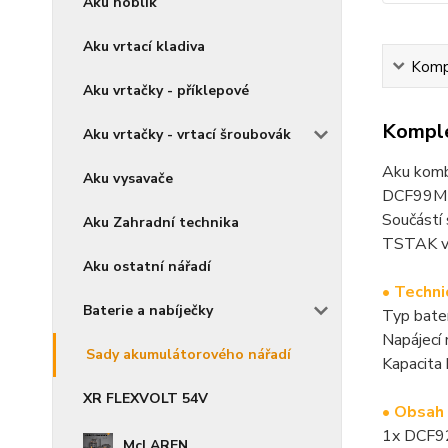
Aku hoblík
Aku vrtací kladiva
Kompl
Aku vrtačky - příklepové
Komple
Aku vrtačky - vrtací šroubovák
Aku komb
Aku vysavače
DCF99M
Součástí 
Aku Zahradní technika
TSTAK v
Aku ostatní nářadí
• Techni
Baterie a nabíječky
Typ bate
Napájecí
Sady akumulátorového nářadí
Kapacita
XR FLEXVOLT 54V
• Obsah 
1x DCF92
McLAREN