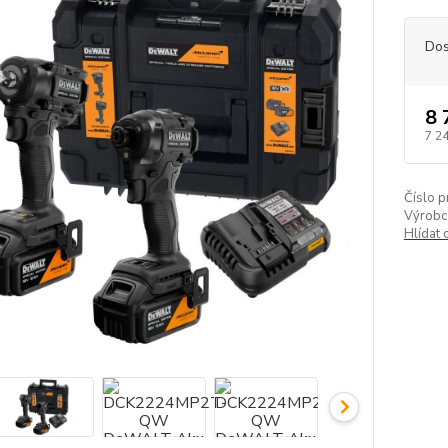
Dos
8 
7 2
Číslo p
Výrobc
Hlídat 