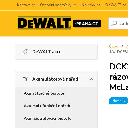
Kontakt
Ochodní podmínky
Novinky
DeWALT
Úvod
A
DeWALT akce
1/4" DCF8
DCK
rázo
Akumulátorové nářadí
McLa
Aku výtlačné pistole
Novinka
Aku multifunkční nářadí
Aku nastřelovací pistole