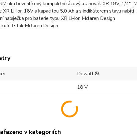
M aku bezuhlíkový kompaktní rázový utahovák XR 18V, 1/4" M
e XR Li-Ion 18V s kapacitou 5,0 Ah a s indikátorem stavu nabití
ní nabíječka pro baterie typu XR Li-Ion Mclaren Design
 kufr Tstak Mclaren Design
etry
ce
Dewalt ®
18 V
zařazeno v kategoriích