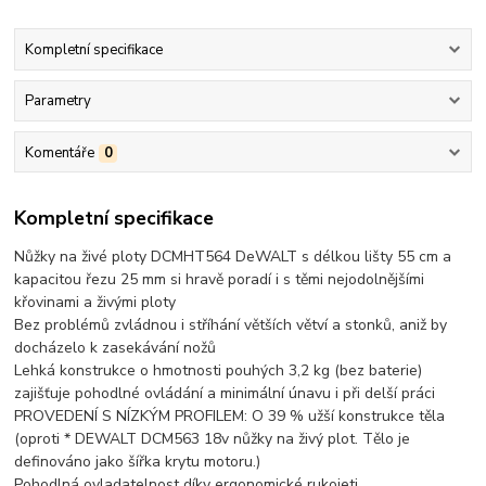
Kompletní specifikace
Parametry
Komentáře
0
Kompletní specifikace
Nůžky na živé ploty DCMHT564 DeWALT s délkou lišty 55 cm a
kapacitou řezu 25 mm si hravě poradí i s těmi nejodolnějšími
křovinami a živými ploty
Bez problémů zvládnou i stříhání větších větví a stonků, aniž by
docházelo k zasekávání nožů
Lehká konstrukce o hmotnosti pouhých 3,2 kg (bez baterie)
zajišťuje pohodlné ovládání a minimální únavu i při delší práci
PROVEDENÍ S NÍZKÝM PROFILEM: O 39 % užší konstrukce těla
(oproti * DEWALT DCM563 18v nůžky na živý plot. Tělo je
definováno jako šířka krytu motoru.)
Pohodlná ovladatelnost díky ergonomické rukojeti