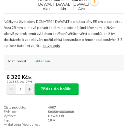
Nůžky na živé ploty DCMHT564 DeWALT s délkou lišty 55 cm a kapacitou
řezu 25 mm si hravě poradí i s těmi nejodolnějšími křovinami a živými
plotyBez problémů zvládnou i stříhání větších větví a stonků, aniž by
docházelo k zasekávání nožůLehká konstrukce o hmotnosti pouhých 3,2
kg (bez baterie) zajišť...
celý popis
Dostupnost
skladem
6 320 Kč
/
ks
5 223 Kč
bez DPH
Přidat do košíku
Číslo produktu:
4087
EAN kód:
5035048838686
Výrobce:
Dewalt ®
Typ:
18 V
Hlídat cenu / dostupnost