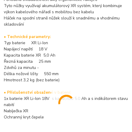
Tyto nůžky využívají akumulátorový XR systém, který kombinuje
výkon kabelového nářadí s mobilitou bez kabelu
Háček na spodní straně nůžek slouží k snadnému a vhodnému
skladování
• Technické parametry:
Typ baterie XR Li-Ion
Napájecí napětí 18 V
Kapacita baterie XR 5,0 Ah
Řezná kapacita 25 mm
Zdvihů za minutu -
Délka nožové lišty 550 mm
Hmotnost 3,2 kg (bez baterie)
• Příslušenství obsažené v balení:
1x baterie XR Li-Ion 18V s kapacitou 5.0 Ah a s indikátorem stavu
nabití
Nabíječka XR
Ochranný kryt čepele