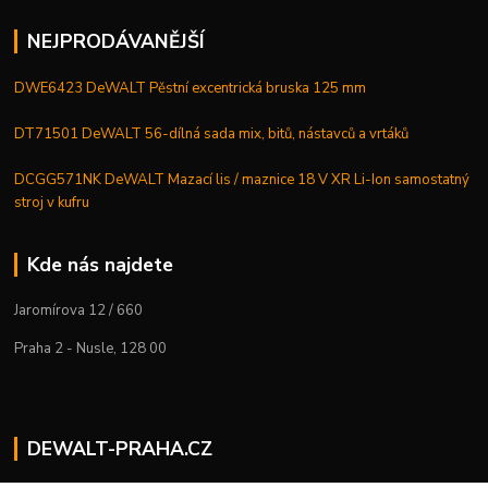
NEJPRODÁVANĚJŠÍ
DWE6423 DeWALT Pěstní excentrická bruska 125 mm
DT71501 DeWALT 56-dílná sada mix, bitů, nástavců a vrtáků
DCGG571NK DeWALT Mazací lis / maznice 18 V XR Li-Ion samostatný
stroj v kufru
Kde nás najdete
Jaromírova 12 / 660
Praha 2 - Nusle, 128 00
DEWALT-PRAHA.CZ