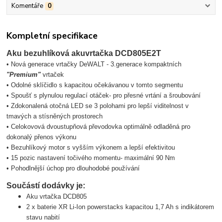
Komentáře
0
Kompletní specifikace
Aku bezuhlíková akuvrtačka DCD805E2T
• Nová generace vrtačky DeWALT - 3.generace kompaktních
"Premium"
vrtaček
• Odolné sklíčidlo s kapacitou očekávanou v tomto segmentu
• Spoušť s plynulou regulací otáček- pro přesné vrtání a šroubování
• Zdokonalená otočná LED se 3 polohami pro lepší viditelnost v
tmavých a stísněných prostorech
• Celokovová dvoustupňová převodovka optimálně odladěná pro
dokonalý přenos výkonu
• Bezuhlíkový motor s vyšším výkonem a lepší efektivitou
• 15 pozic nastavení točivého momentu- maximální 90 Nm
• Pohodlnější úchop pro dlouhodobé používání
Součástí dodávky je:
Aku vrtačka DCD805
2 x baterie XR Li-Ion powerstacks kapacitou 1,7 Ah s indikátorem
stavu nabití