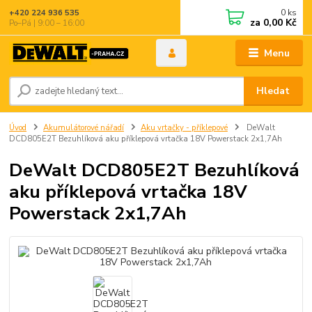
0
ks
+420 224 936 535
za
0,00 Kč
Po–Pá | 9:00 – 16:00
Menu
Hledat
Úvod
Akumulátorové nářadí
Aku vrtačky - příklepové
DeWalt
DCD805E2T Bezuhlíková aku příklepová vrtačka 18V Powerstack 2x1,7Ah
DeWalt DCD805E2T Bezuhlíková
aku příklepová vrtačka 18V
Powerstack 2x1,7Ah