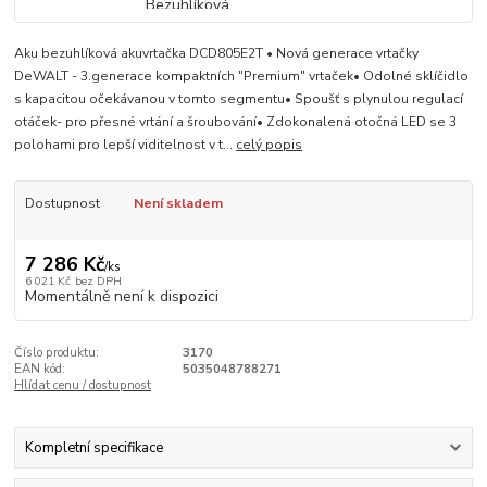
Aku bezuhlíková akuvrtačka DCD805E2T • Nová generace vrtačky
DeWALT - 3.generace kompaktních "Premium" vrtaček• Odolné sklíčidlo
s kapacitou očekávanou v tomto segmentu• Spoušť s plynulou regulací
otáček- pro přesné vrtání a šroubování• Zdokonalená otočná LED se 3
polohami pro lepší viditelnost v t...
celý popis
Dostupnost
Není skladem
7 286 Kč
/
ks
6 021 Kč
bez DPH
Momentálně není k dispozici
Číslo produktu:
3170
EAN kód:
5035048788271
Hlídat cenu / dostupnost
Kompletní specifikace