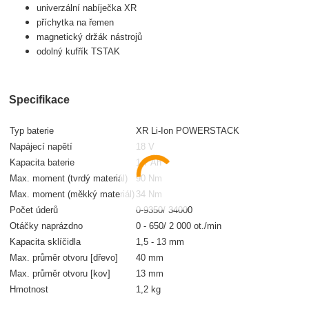
univerzální nabíječka XR
příchytka na řemen
magnetický držák nástrojů
odolný kufřík TSTAK
Specifikace
Typ baterie
XR Li-Ion POWERSTACK
Napájecí napětí
18 V
Kapacita baterie
1,7 Ah
Max. moment (tvrdý materiál)
90 Nm
Max. moment (měkký materiál)
34 Nm
Počet úderů
0-9350/ 34000
Otáčky naprázdno
0 - 650/ 2 000 ot./min
Kapacita sklíčidla
1,5 - 13 mm
Max. průměr otvoru [dřevo]
40 mm
Max. průměr otvoru [kov]
13 mm
Hmotnost
1,2 kg