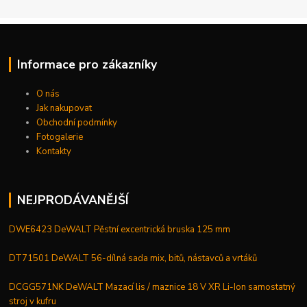
Informace pro zákazníky
O nás
Jak nakupovat
Obchodní podmínky
Fotogalerie
Kontakty
NEJPRODÁVANĚJŠÍ
DWE6423 DeWALT Pěstní excentrická bruska 125 mm
DT71501 DeWALT 56-dílná sada mix, bitů, nástavců a vrtáků
DCGG571NK DeWALT Mazací lis / maznice 18 V XR Li-Ion samostatný
stroj v kufru