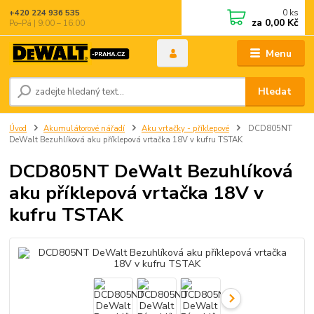
0
ks
+420 224 936 535
za
0,00 Kč
Po–Pá | 9:00 – 16:00
Menu
Hledat
Úvod
Akumulátorové nářadí
Aku vrtačky - příklepové
DCD805NT
DeWalt Bezuhlíková aku příklepová vrtačka 18V v kufru TSTAK
DCD805NT DeWalt Bezuhlíková
aku příklepová vrtačka 18V v
kufru TSTAK