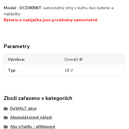
Model : DCD805NT
samostatný stroj v kufru, bez baterie a
nabíječky
Baterie a nabíječka jsou prodávány samostatně.
Parametry
Výrobce
Dewalt ®
Typ
18 V
Zboží zařazeno v kategoriích
DeWALT akce
Akumulátorové nářadí
Aku vrtačky - příklepové