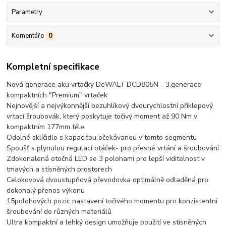
Parametry
Komentáře
0
Kompletní specifikace
Nová generace aku vrtačky DeWALT DCD805N - 3.generace
kompaktních "Premium" vrtaček
Nejnovější a nejvýkonnější bezuhlíkový dvourychlostní příklepový
vrtací šroubovák, který poskytuje točivý moment až 90 Nm v
kompaktním 177mm těle
Odolné sklíčidlo s kapacitou očekávanou v tomto segmentu
Spoušť s plynulou regulací otáček- pro přesné vrtání a šroubování
Zdokonalená otočná LED se 3 polohami pro lepší viditelnost v
tmavých a stísněných prostorech
Celokovová dvoustupňová převodovka optimálně odladěná pro
dokonalý přenos výkonu
15polohových pozic nastavení točivého momentu pro konzistentní
šroubování do různých materiálů
Ultra kompaktní a lehký design umožňuje použití ve stísněných