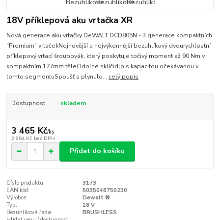
18V příklepová aku vrtačka XR
Nová generace aku vrtačky DeWALT DCD805N - 3.generace kompaktních
"Premium" vrtačekNejnovější a nejvýkonnější bezuhlíkový dvourychlostní
příklepový vrtací šroubovák, který poskytuje točivý moment až 90 Nm v
kompaktním 177mm těleOdolné sklíčidlo s kapacitou očekávanou v
tomto segmentuSpoušť s plynulo...
celý popis
Dostupnost
skladem
3 465 Kč
/
ks
2 864 Kč
bez DPH
Přidat do košíku
Číslo produktu:
3173
EAN kód:
5035048750230
Výrobce:
Dewalt ®
Typ:
18 V
Bezuhlíková řada:
BRUSHLESS
Hlídat cenu / dostupnost