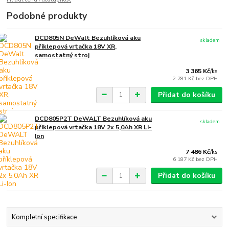
Podobné produkty
DCD805N DeWalt Bezuhlíková aku
skladem
příklepová vrtačka 18V XR,
samostatný stroj
3 365 Kč
/
ks
2 781 Kč
bez DPH
Přidat do košíku
DCD805P2T DeWALT Bezuhlíková aku
skladem
příklepová vrtačka 18V 2x 5,0Ah XR Li-
Ion
7 486 Kč
/
ks
6 187 Kč
bez DPH
Přidat do košíku
Kompletní specifikace