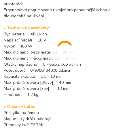
prostorách
Ergonomická pogumovaná rukojeť pro pohodlnější úchop a
dlouhodobé používání
• Technické parametry:
Typ baterie XR Li-Ion
Napájecí napětí 18 V
Výkon 460 W
Max. moment (tvrdý materiál) 90 Nm
Max. moment (měkký materiál) 34 Nm
Otáčky naprázdno 0 - 650/2 000 ot./min
Počet úderů 0-9350/ 34000 úd./min
Kapacita sklíčidla 1,5 - 13 mm
Max. průměr otvoru [dřevo] 40 mm
Max. průměr otvoru [kov] 13 mm
Hmotnost 1,2 kg
• Obsah v balení:
Příchytka na řemen
Magnetický držák nástrojů
Přenosný kufr TSTAK