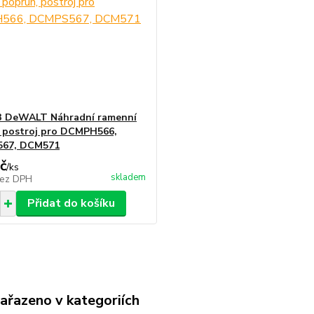
3 DeWALT Náhradní ramenní
 postroj pro DCMPH566,
67, DCM571
č
/
ks
skladem
ez DPH
Přidat do košíku
zařazeno v kategoriích