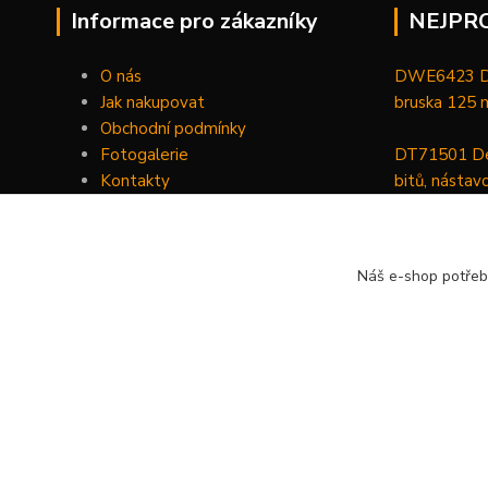
Informace pro zákazníky
NEJPR
O nás
DWE6423 De
Jak nakupovat
bruska 125
Obchodní podmínky
Fotogalerie
DT71501 De
Kontakty
bitů, nástav
DCGG571NK 
maznice 18 V
Náš e-shop potřeb
v kufru