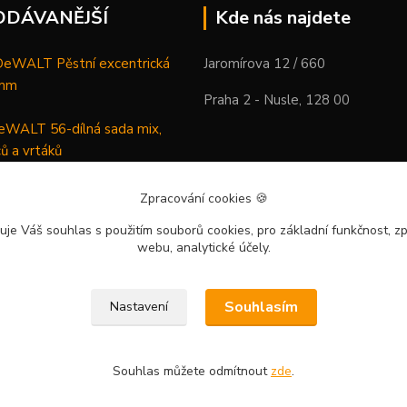
ODÁVANĚJŠÍ
Kde nás najdete
WALT Pěstní excentrická
Jaromírova 12 / 660
 mm
Praha 2 - Nusle, 128 00
WALT 56-dílná sada mix,
ců a vrtáků
DeWALT Mazací lis /
Zpracování cookies
🍪
 XR Li-Ion samostatný stroj
uje Váš souhlas
s použitím souborů cookies, pro základní funkčnost, zp
webu, analytické účely.
Souhlasím
Nastavení
Souhlas můžete odmítnout
zde
.