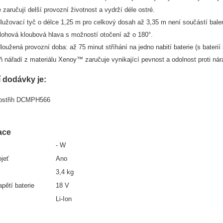
 zaručují delší provozní životnost a vydrží déle ostré.
lužovací tyč o délce 1,25 m pro celkový dosah až 3,35 m není součástí bale
lohová kloubová hlava s možností otočení až o 180°.
loužená provozní doba: až 75 minut stříhání na jedno nabití baterie (s baterií
ň nářadí z materiálu Xenoy™ zaručuje vynikající pevnost a odolnost proti nár
 dodávky je:
tostřih DCMPH566
ace
- W
jeť
Ano
3,4 kg
pětí baterie
18 V
Li-Ion