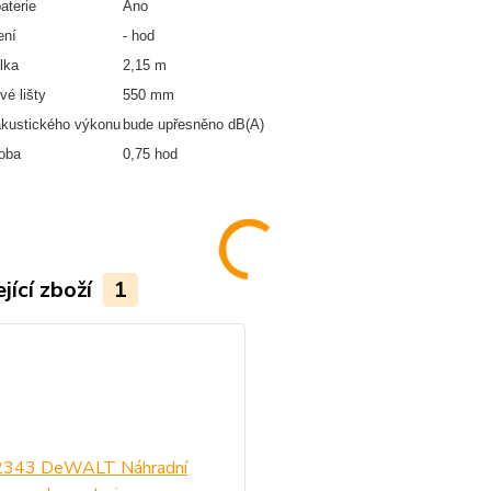
aterie
Ano
ení
- hod
lka
2,15 m
vé lišty
550 mm
kustického výkonu
bude upřesněno dB(A)
oba
0,75 hod
jící zboží
1