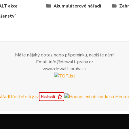
LT akce
Akumulátorové nářadí
Zahr
ušenství
Máte nějaký dotaz nebo připomínku, napište nám!
Email: info@dewalt-praha.cz
www.dewalt-praha.cz