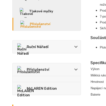
nože
Prod
Tlakové myčky
7-po
Prod
Příslušenství
Skří
Součástí
Ruční Nářadí
Plo
Specifik
Příslušenství
Výkon
Měkká ruko
Hmotnost
McLAREN Edition
Napájecí na
Baterie