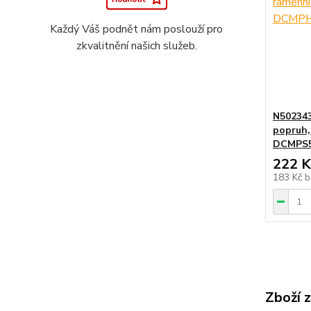
Každý Váš podnět nám poslouží pro
zkvalitnění našich služeb.
N50234
popruh,
DCMPS5
222 K
183 Kč
b
Zboží 