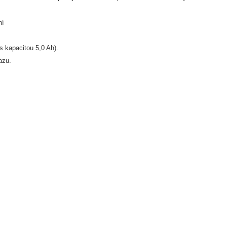
ní
 s kapacitou 5,0 Ah).
azu.