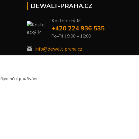
DEWALT-PRAHA.CZ
Kostelecký M.
+420 224 936 535
Po–Pá | 9:00 – 16:00
info@dewalt-praha.cz
říjemnění používání