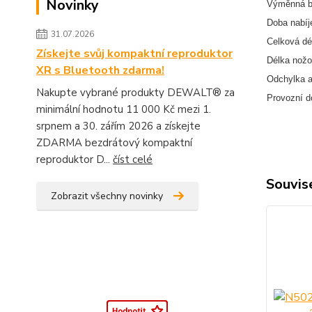
Novinky
Výměnná b
Doba nabíj
31.07.2026
Celková dé
Získejte svůj kompaktní reproduktor
Délka nožo
XR s Bluetooth zdarma!
Odchylka a
Nakupte vybrané produkty DEWALT® za
Provozní d
minimální hodnotu 11 000 Kč mezi 1.
srpnem a 30. zářím 2026 a získejte
ZDARMA bezdrátový kompaktní
reproduktor D...
číst celé
Souvise
Zobrazit všechny novinky