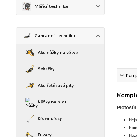
Měřící technika
Zahradní technika
Aku nůžky na větve
Sekačky
Kompl
Aku řetězové pily
Komple
Nůžky na plot
Plotost
Křovinořezy
Nejn
Komp
Fukary
Nožo