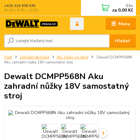
0
ks
+420 224 936 535
za
0,00 Kč
Po–Pá | 9:00 – 16:00
Menu
Hledat
Úvod
Zahradní technika
Aku nůžky na větve
Dewalt DCMPP568N
Aku zahradní nůžky 18V samostatný stroj
Dewalt DCMPP568N Aku
zahradní nůžky 18V samostatný
stroj