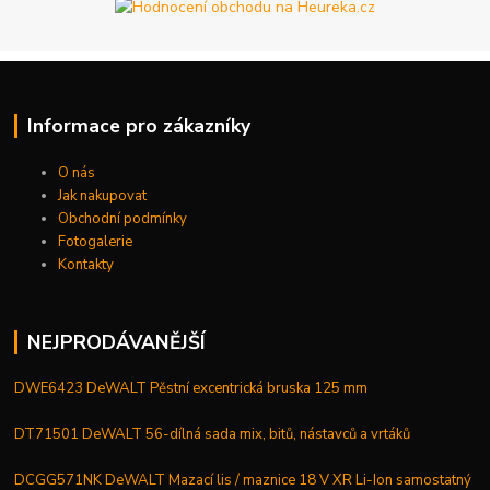
Informace pro zákazníky
O nás
Jak nakupovat
Obchodní podmínky
Fotogalerie
Kontakty
NEJPRODÁVANĚJŠÍ
DWE6423 DeWALT Pěstní excentrická bruska 125 mm
DT71501 DeWALT 56-dílná sada mix, bitů, nástavců a vrtáků
DCGG571NK DeWALT Mazací lis / maznice 18 V XR Li-Ion samostatný