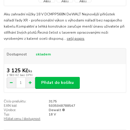
Aku zahradní nůžky 18 V DCMPP568N DeWALT Nejnovější přírůstek
nářadí řady XR - profesionální výkon s výhodami nářadí bez napájecího
kabelu.Kompaktní a lehká konstrukce zaručuje menší únavu uživatele při
stříhání živých plotů.Řezná čelist s laserem opracovanými noži
vyrobenými z kalené oceli disponuj...
celý popis
Dostupnost
skladem
3 125 Kč
/
ks
2 583 Kč
bez DPH
Přidat do košíku
Číslo produktu:
3175
EAN kód:
5035048788547
Výrobce:
Dewalt ®
Typ:
18 V
Hlídat cenu / dostupnost