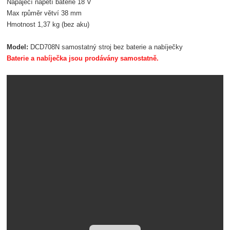
Napájecí napětí baterie 18 V
Max rpůměr větví 38 mm
Hmotnost
1,37 kg (bez aku)
Model:
DCD708N samostatný stroj bez baterie a nabíječky
Baterie a nabíječka jsou prodávány samostatně.