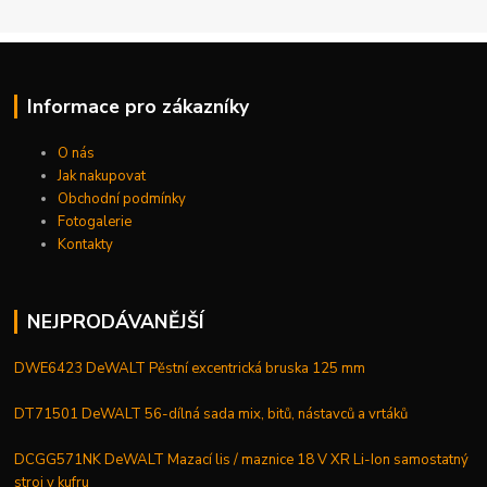
Informace pro zákazníky
O nás
Jak nakupovat
Obchodní podmínky
Fotogalerie
Kontakty
NEJPRODÁVANĚJŠÍ
DWE6423 DeWALT Pěstní excentrická bruska 125 mm
DT71501 DeWALT 56-dílná sada mix, bitů, nástavců a vrtáků
DCGG571NK DeWALT Mazací lis / maznice 18 V XR Li-Ion samostatný
stroj v kufru