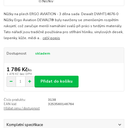
Nůžky na plech ERGO AVIATION - 3 dílna sada Dewalt DWHT14676-0
Nůžky Ergo Aviation DEWALT® byly navrženy se zmenšeným rozpětím
rukojetí, což zaručuje menší namáhání svalů při práci s tvrdými materiály.
Tato nářadí jsou tradičně používána pro stříhání hliníku, vinylových desek,
lepenky, kůže, mědi a...
celý popis
Dostupnost
skladem
1 786 Kč
/
ks
1 476 Kč
bez DPH
Přidat do košíku
Číslo produktu:
3138
EAN kód:
3253560146764
Hlídat cenu / dostupnost
Kompletní specifikace