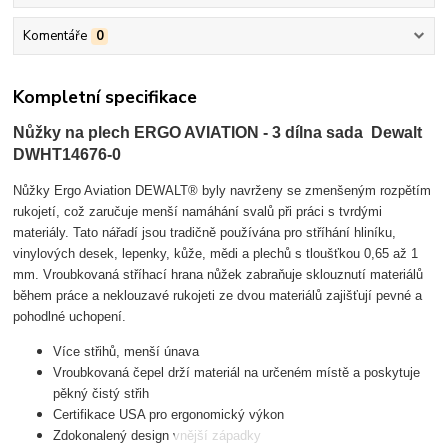
Komentáře
0
Kompletní specifikace
Nůžky na plech ERGO AVIATION - 3 dílna sada Dewalt
DWHT14676-0
Nůžky Ergo Aviation DEWALT® byly navrženy se zmenšeným rozpětím
rukojetí, což zaručuje menší namáhání svalů při práci s tvrdými
materiály. Tato nářadí jsou tradičně používána pro stříhání hliníku,
vinylových desek, lepenky, kůže, mědi a plechů s tloušťkou 0,65 až 1
mm. Vroubkovaná stříhací hrana nůžek zabraňuje sklouznutí materiálů
během práce a neklouzavé rukojeti ze dvou materiálů zajišťují pevné a
pohodlné uchopení.
Více střihů, menší únava
Vroubkovaná čepel drží materiál na určeném místě a poskytuje
pěkný čistý střih
Certifikace USA pro ergonomický výkon
Zdokonalený design vnější západky