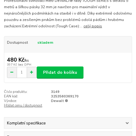
Profesionální svinovací metr DeWALT® řady TOUGH SERIES s délkou 5
metrů a šířkou pásky 32 mm je navržen pro maximální výdrž v
nejnáročnějších podmínkách na stavbě i v dílně. Díky extrémně odolnému
pouzdru a zesíleným prvkům bez problémů odolá pádům i hrubému
zacházení.Extrémní odolnost (Tough Case):...
celý popis
Dostupnost
skladem
480 Kč
/
ks
397 Kč
bez DPH
Přidat do košíku
Číslo produktu:
3149
EAN kód:
3253560369170
Výrobce:
Dewalt ®
Hlídat cenu / dostupnost
Kompletní specifikace