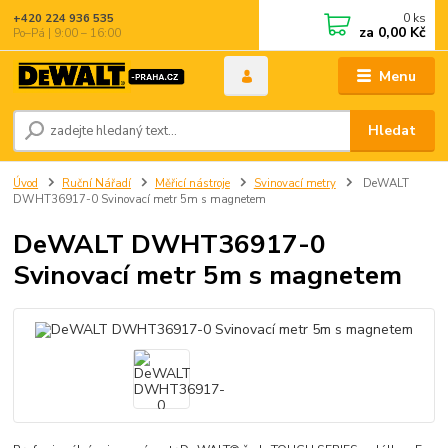
0
ks
+420 224 936 535
za
0,00 Kč
Po–Pá | 9:00 – 16:00
Menu
Hledat
Úvod
Ruční Nářadí
Měřicí nástroje
Svinovací metry
DeWALT
DWHT36917-0 Svinovací metr 5m s magnetem
DeWALT DWHT36917-0
Svinovací metr 5m s magnetem