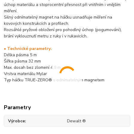
úchop materiálu a stoprocentní přesnost při vnitřním i vnějším
měření.
Silný odnímatelný magnet na háčku usnadňuje měření na
kovových konstrukcích a profilech.
Rozsáhlé pryžové obložení pro pohodlný úchop (pogumování),
brání vyklouznutí metru z ruky i v rukavicích.
• Technické parametry:
Délka pásma 5 m
Šířka pásma 32 mm
Max. dosah bez zlomení 4,9 m
Vrstva materiálu Mylar
Typ háčku TRUE-ZERO® s odnímatelným magnetem
Parametry
Výrobce
Dewalt ®