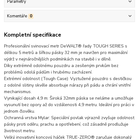
Parametry
Komentáře
0
Kompletní specifikace
Profesionální svinovací metr DeWALT® řady TOUGH SERIES s
délkou 5 metrů a šířkou pásky 32 mm je navržen pro maximální
výdrž v nejnáročnějších podmínkách na stavbě i v dílně.
Díky extrémně odolnému pouzdru a zesíleným prvkům bez
problémů odolá pádům i hrubému zacházení.
Extrémní odolnost (Tough Case): Vyztužené pouzdro s destičkou
z odolné slitiny skvěle absorbuje nárazy při pádu a chrání vnitřní
mechanismus.
Vynikající dosah 4,9 m: Široká 32mm páska se neláme a umožňuje
vysunutí bez opory až do vzdálenosti 4,9 metru. Ideální pro práci v
jednom člověku.
Ochranná vrstva Mylar: Speciální povlak výrazně zvyšuje odolnost
pásky proti oděru, prachu a opotřebení, což zásadně prodlužuje
životnost metru.
Velký inovativní koncový háček TRUE-ZERO® zaručuje dokonalý