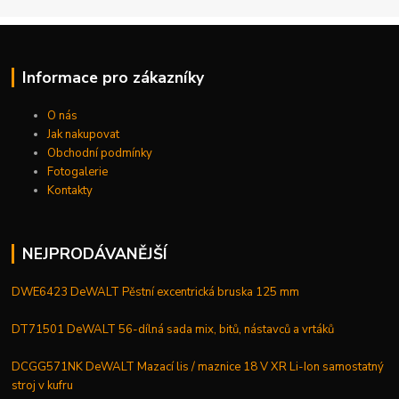
Informace pro zákazníky
O nás
Jak nakupovat
Obchodní podmínky
Fotogalerie
Kontakty
NEJPRODÁVANĚJŠÍ
DWE6423 DeWALT Pěstní excentrická bruska 125 mm
DT71501 DeWALT 56-dílná sada mix, bitů, nástavců a vrtáků
DCGG571NK DeWALT Mazací lis / maznice 18 V XR Li-Ion samostatný
stroj v kufru