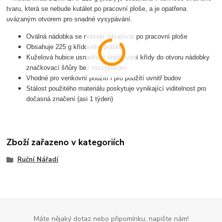
tvaru, která se nebude kutálet po pracovní ploše, a je opatřena
uvázaným otvorem pro snadné vysypávání.
Oválná nádobka se nebude odvalovat po pracovní ploše
Obsahuje 225 g křídového prášku
Kuželová hubice usnadňuje doplňování křídy do otvoru nádobky
značkovací šňůry bez rozsypávání
Vhodné pro venkovní použití i pro použití uvnitř budov
Stálost použitého materiálu poskytuje vynikající viditelnost pro
dočasná značení (asi 1 týden)
Zboží zařazeno v kategoriích
Ruční Nářadí
Máte nějaký dotaz nebo připomínku, napište nám!