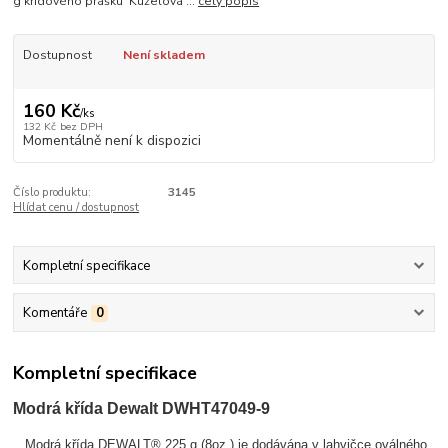
g křídového prášku Kuželová ...
celý popis
Dostupnost
Není skladem
160 Kč
/
ks
132 Kč
bez DPH
Momentálně není k dispozici
Číslo produktu:
3145
Hlídat cenu / dostupnost
Kompletní specifikace
Komentáře
0
Kompletní specifikace
Modrá křída Dewalt DWHT47049-9
Modrá křída DEWALT® 225 g (8oz.) je dodávána v lahvičce oválného