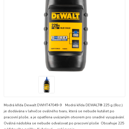
Modrá křída Dewalt DWHT47049-9 Modrá křída DEWALT® 225 g (8oz.)
je dodávána v lahvičce oválného tvaru, která se nebude kutálet po
pracovní ploše, a je opatřena uvázaným otvorem pro snadné vysypávání.
Oválná nádobka se nebude odvalovat po pracovní ploše Obsahuje 225