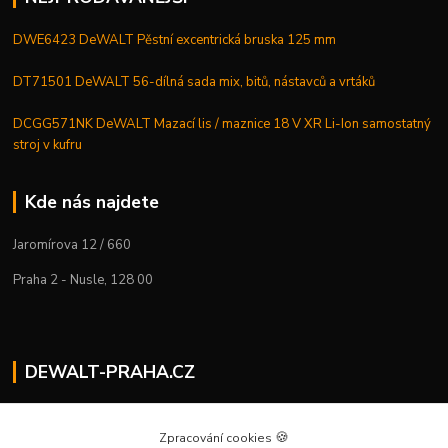
DWE6423 DeWALT Pěstní excentrická bruska 125 mm
DT71501 DeWALT 56-dílná sada mix, bitů, nástavců a vrtáků
DCGG571NK DeWALT Mazací lis / maznice 18 V XR Li-Ion samostatný
stroj v kufru
Kde nás najdete
Jaromírova 12 / 660
Praha 2 - Nusle, 128 00
DEWALT-PRAHA.CZ
Kostelecký M.
+420 224 936 535
🍪
Zpracování cookies