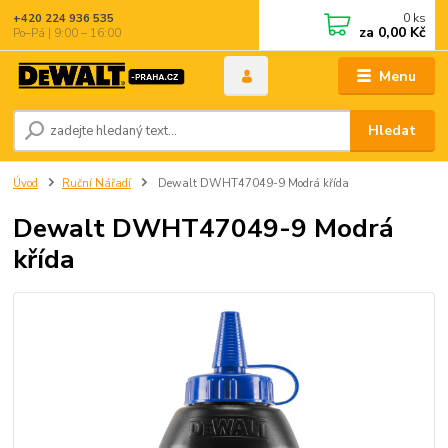
0
ks
+420 224 936 535
za
0,00 Kč
Po–Pá | 9:00 – 16:00
Menu
Hledat
Úvod
Ruční Nářadí
Dewalt DWHT47049-9 Modrá křída
Dewalt DWHT47049-9 Modrá
křída