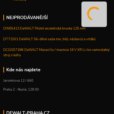
NEJPRODÁVANĚJŠÍ
DWE6423 DeWALT Pěstní excentrická bruska 125 mm
DT71501 DeWALT 56-dílná sada mix, bitů, nástavců a vrtáků
DCGG571NK DeWALT Mazací lis / maznice 18 V XR Li-Ion samostatný
stroj v kufru
Kde nás najdete
Jaromírova 12 / 660
Praha 2 - Nusle, 128 00
DEWALT-PRAHA.CZ