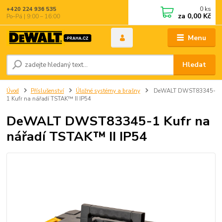
0
ks
+420 224 936 535
za
0,00 Kč
Po–Pá | 9:00 – 16:00
Menu
Hledat
Úvod
Příslušenství
Úložné systémy a brašny
DeWALT DWST83345-
1 Kufr na nářadí TSTAK™ II IP54
DeWALT DWST83345-1 Kufr na
nářadí TSTAK™ II IP54