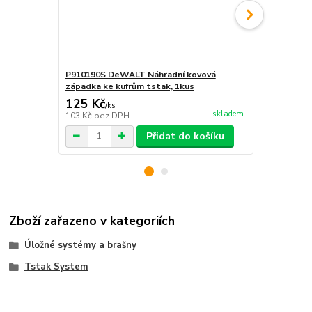
P910190S DeWALT Náhradní kovová
P910190 De
západka ke kufrům tstak, 1kus
západky ke 
125 Kč
225 Kč
/
ks
/
ks
skladem
103 Kč
bez DPH
186 Kč
bez 
Přidat do košíku
Zboží zařazeno v kategoriích
Úložné systémy a brašny
Tstak System