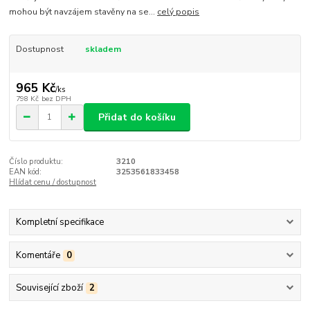
mohou být navzájem stavěny na se...
celý popis
Dostupnost
skladem
965 Kč
/
ks
798 Kč
bez DPH
Přidat do košíku
Číslo produktu:
3210
EAN kód:
3253561833458
Hlídat cenu / dostupnost
Kompletní specifikace
Komentáře
0
Související zboží
2