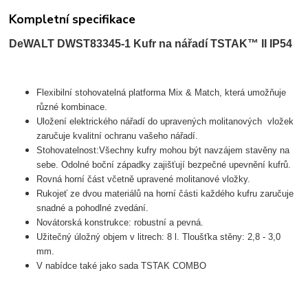
Kompletní specifikace
DeWALT DWST83345-1 Kufr na nářadí TSTAK™ II IP54
Flexibilní stohovatelná platforma Mix & Match, která umožňuje
různé kombinace.
Uložení elektrického nářadí do upravených molitanových vložek
zaručuje kvalitní ochranu vašeho nářadí.
Stohovatelnost:Všechny kufry mohou být navzájem stavěny na
sebe. Odolné boční západky zajišťují bezpečné upevnění kufrů.
Rovná horní část včetně upravené molitanové vložky.
Rukojeť ze dvou materiálů na horní části každého kufru zaručuje
snadné a pohodlné zvedání.
Novátorská konstrukce: robustní a pevná.
Užitečný úložný objem v litrech: 8 l. Tloušťka stěny: 2,8 - 3,0
mm.
V nabídce také jako sada TSTAK COMBO