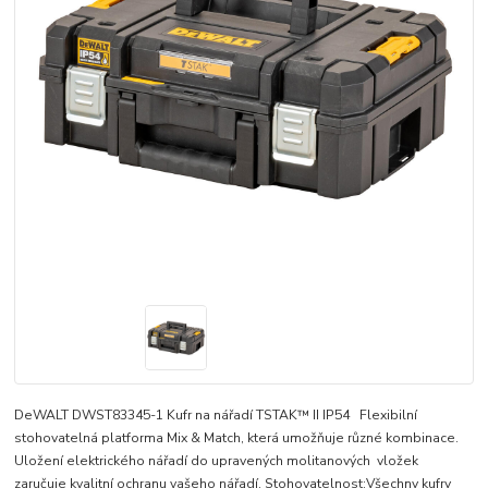
DeWALT DWST83345-1 Kufr na nářadí TSTAK™ II IP54 Flexibilní
stohovatelná platforma Mix & Match, která umožňuje různé kombinace.
Uložení elektrického nářadí do upravených molitanových vložek
zaručuje kvalitní ochranu vašeho nářadí. Stohovatelnost:Všechny kufry