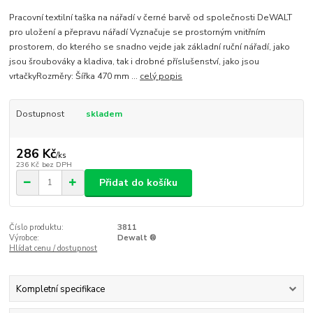
Pracovní textilní taška na nářadí v černé barvě od společnosti DeWALT
pro uložení a přepravu nářadí Vyznačuje se prostorným vnitřním
prostorem, do kterého se snadno vejde jak základní ruční nářadí, jako
jsou šroubováky a kladiva, tak i drobné příslušenství, jako jsou
vrtačkyRozměry: Šířka 470 mm ...
celý popis
Dostupnost
skladem
286 Kč
/
ks
236 Kč
bez DPH
Přidat do košíku
Číslo produktu:
3811
Výrobce:
Dewalt ®
Hlídat cenu / dostupnost
Kompletní specifikace