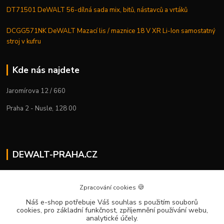
DT71501 DeWALT 56-dílná sada mix, bitů, nástavců a vrtáků
DCGG571NK DeWALT Mazací lis / maznice 18 V XR Li-Ion samostatný
stroj v kufru
Kde nás najdete
Jaromírova 12 / 660
Praha 2 - Nusle, 128 00
DEWALT-PRAHA.CZ
Kostelecký M.
+420 224 936 535
🍪
Zpracování cookies
Po–Pá | 9:00 – 16:00
Náš e-shop potřebuje Váš souhlas
s použitím souborů
cookies, pro základní funkčnost, zpříjemnění používání webu,
info@dewalt-praha.cz
analytické účely.