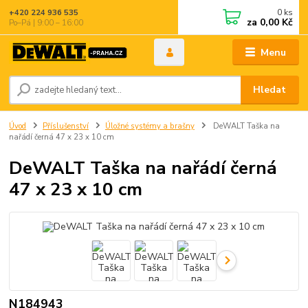
0
ks
+420 224 936 535
za
0,00 Kč
Po–Pá | 9:00 – 16:00
Menu
Hledat
Úvod
Příslušenství
Úložné systémy a brašny
DeWALT Taška na
nařádí černá 47 x 23 x 10 cm
DeWALT Taška na nařádí černá
47 x 23 x 10 cm
N184943