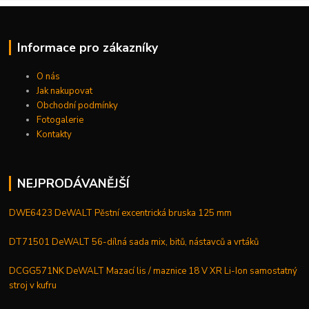
Informace pro zákazníky
O nás
Jak nakupovat
Obchodní podmínky
Fotogalerie
Kontakty
NEJPRODÁVANĚJŠÍ
DWE6423 DeWALT Pěstní excentrická bruska 125 mm
DT71501 DeWALT 56-dílná sada mix, bitů, nástavců a vrtáků
DCGG571NK DeWALT Mazací lis / maznice 18 V XR Li-Ion samostatný
stroj v kufru