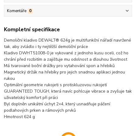
Komentáře
0
Kompletní specifikace
Demoliční kladivo DEWALT® 624g je multifunkční nářadí navržené
tak, aby zvládlo i ty nejtěžší demoliční práce
Kladivo DWHT51008-0 je vykované z jednoho kusu oceli, což ho
chrání před rozbitím a zajišťuje mu odolnost a dlouhou životnost
Má tvarované boční drážky pro vytahování spon a hřebíků
Magnetický držák na hřebíky pro jejich snadnou aplikaci jednou
rukou
Optimální geometrie rukojeti s protiskluzovou rukojetí
GUARANTEED TOUGH, která navíc pohlcuje vibrace a zvyšuje tak
uživatelský komfort při práci
Byl doplněn unikátní úchyt 2×4, který usnadňuje páčení
podlahových prken a rámových prvků
Hmotnost 624 g