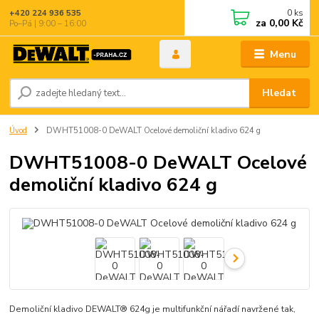
0
ks
+420 224 936 535
za
0,00 Kč
Po–Pá | 9:00 – 16:00
Menu
Hledat
Úvod
DWHT51008-0 DeWALT Ocelové demoliční kladivo 624 g
DWHT51008-0 DeWALT Ocelové
demoliční kladivo 624 g
Demoliční kladivo DEWALT® 624g je multifunkční nářadí navržené tak,