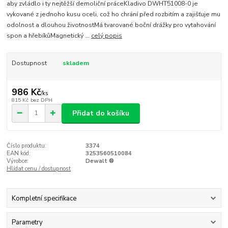
aby zvládlo i ty nejtěžší demoliční práceKladivo DWHT51008-0 je
vykované z jednoho kusu oceli, což ho chrání před rozbitím a zajišťuje mu
odolnost a dlouhou životnostMá tvarované boční drážky pro vytahování
spon a hřebíkůMagnetický ...
celý popis
Dostupnost
skladem
986 Kč
/
ks
815 Kč
bez DPH
Přidat do košíku
Číslo produktu:
3374
EAN kód:
3253560510084
Výrobce:
Dewalt ®
Hlídat cenu / dostupnost
Kompletní specifikace
Parametry