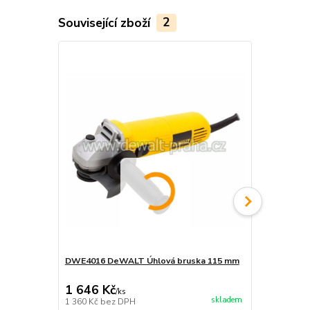
Související zboží
2
Akce
DWE4016 DeWALT Úhlová bruska 115 mm
DWE4117 De
950W
1 646 Kč
1 565 Kč
/
ks
skladem
1 360 Kč
bez DPH
1 293 Kč
bez