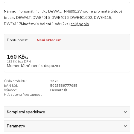
Náhradní originální uhlíky DeWALT N489912Vhodné pro malé úhlové
brusky DEWALT: DWE4015, DWE4016, DWE4016D2, DWE4115,
DWE4117Množství v balení 1 pár (2ks)
celý popis
Dostupnost
Není skladem
160 Kč
/
ks
132 Kč
bez DPH
Momentálně není k dispozici
Číslo produktu:
3620
EAN kód:
5025536777085
Výrobce:
Dewalt ®
Hlídat cenu / dostupnost
Kompletní specifikace
Parametry