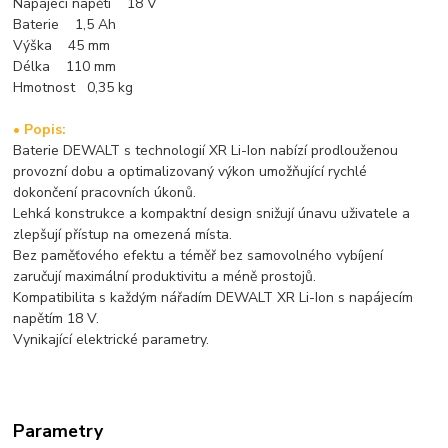
Napájecí napětí 18 V
Baterie 1,5 Ah
Výška 45 mm
Délka 110 mm
Hmotnost 0,35 kg
• Popis:
Baterie DEWALT s technologií XR Li-Ion nabízí prodlouženou
provozní dobu a optimalizovaný výkon umožňující rychlé
dokončení pracovních úkonů.
Lehká konstrukce a kompaktní design snižují únavu uživatele a
zlepšují přístup na omezená místa.
Bez paměťového efektu a téměř bez samovolného vybíjení
zaručují maximální produktivitu a méně prostojů.
Kompatibilita s každým nářadím DEWALT XR Li-Ion s napájecím
napětím 18 V.
Vynikající elektrické parametry.
Parametry