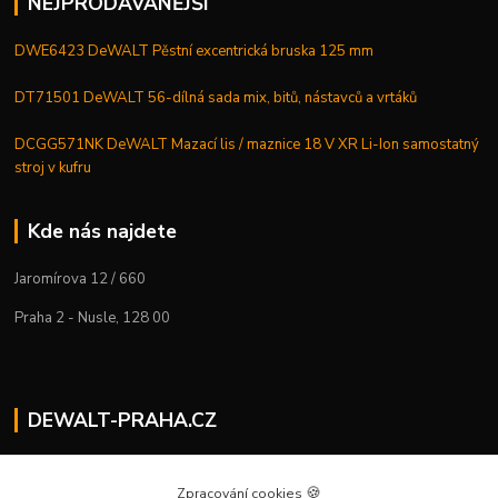
NEJPRODÁVANĚJŠÍ
DWE6423 DeWALT Pěstní excentrická bruska 125 mm
DT71501 DeWALT 56-dílná sada mix, bitů, nástavců a vrtáků
DCGG571NK DeWALT Mazací lis / maznice 18 V XR Li-Ion samostatný
stroj v kufru
Kde nás najdete
Jaromírova 12 / 660
Praha 2 - Nusle, 128 00
DEWALT-PRAHA.CZ
Kostelecký M.
+420 224 936 535
🍪
Zpracování cookies