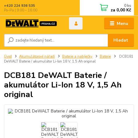
0
ks
+420 224 936 535
za
0,00 Kč
Po–Pá | 9:00 – 16:00
Menu
Hledat
Úvod
Akumulátorové nářadí
Baterie a nabíječky
Baterie
DCB181
DeWALT Baterie / akumulátor Li-Ion 18 V, 1,5 Ah original
DCB181 DeWALT Baterie /
akumulátor Li-Ion 18 V, 1,5 Ah
original