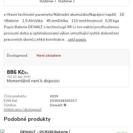
• Hlavní technické parametry:Náhradní akumulátorNapájecí napětí 18
VBaterie 1,5 AhVýška 45 mmDélka 110 mmHmotnost 0,35 kg•
Popis:Baterie DEWALT s technologií XR Li-Ion nabízí prodlouženou
provozní dobu a optimalizovaný výkon umožňující rychlé dokončení
pracovních úkonů.Lehká konstrukce...
celý popis
Dostupnost
Není skladem
886 Kč
/
ks
732 Kč
bez DPH
Momentálně není k dispozici
Číslo produktu:
0039
EAN kód:
5035048305317
Výrobce:
Dewalt ®
Hlídat cenu / dostupnost
Podobné produkty
DEWALT - DCB183 Baterie /