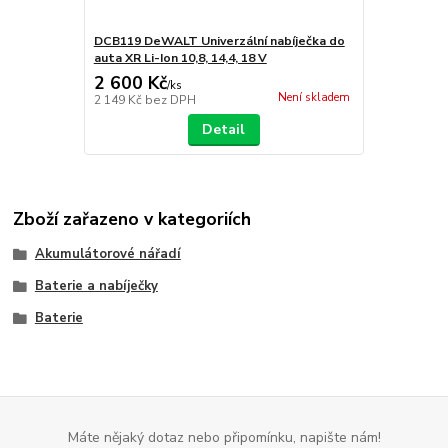
DCB119 DeWALT Univerzální nabíječka do
auta XR Li-Ion 10,8, 14,4, 18 V
2 600 Kč
/
ks
Není skladem
2 149 Kč
bez DPH
Detail
Zboží zařazeno v kategoriích
Akumulátorové nářadí
Baterie a nabíječky
Baterie
Máte nějaký dotaz nebo připomínku, napište nám!