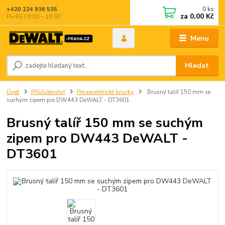
0
ks
+420 224 936 535
za
0,00 Kč
Po–Pá | 9:00 – 16:00
Menu
Hledat
Úvod
Příslušenství
Pro excentrické brusky
Brusný talíř 150 mm se
suchým zipem pro DW443 DeWALT - DT3601
Brusný talíř 150 mm se suchým
zipem pro DW443 DeWALT -
DT3601