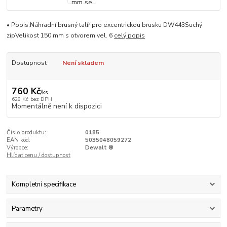
• Popis:Náhradní brusný talíř pro excentrickou brusku DW443Suchý
zipVelikost 150 mm s otvorem vel. 6
celý popis
Dostupnost
Není skladem
760 Kč
/
ks
628 Kč
bez DPH
Momentálně není k dispozici
Číslo produktu:
0185
EAN kód:
5035048059272
Výrobce:
Dewalt ®
Hlídat cenu / dostupnost
Kompletní specifikace
Parametry