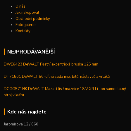
O nás
Jak nakupovat
Obchodní podmínky
Fotogalerie
Kontakty
NEJPRODÁVANĚJŠÍ
DWE6423 DeWALT Pěstní excentrická bruska 125 mm
DT71501 DeWALT 56-dílná sada mix, bitů, nástavců a vrtáků
DCGG571NK DeWALT Mazací lis / maznice 18 V XR Li-Ion samostatný
stroj v kufru
Kde nás najdete
Jaromírova 12 / 660