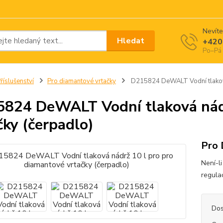
Nevíte
Hledat
+420
Po–Pá 
říslušenství
Pro diamantové vrtačky
D215824 DeWALT Vodní tlaková 
824 DeWALT Vodní tlaková nádr
čky (čerpadlo)
Pro
Není-l
regula
Dos