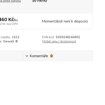
a před slevou
10 790 Kč
460 Kč
/
ks
Momentálně není k dispozici
92 Kč
bez DPH
roduktu:
1522
EAN kód:
5035048166802
e:
Dewalt ®
Hlídat cenu / dostupnost
Komentáře
0