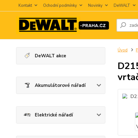
Kontakt
Ochodní podmínky
Novinky
DeWALT
Úvod
P
DeWALT akce
D215
vrta
Akumulátorové nářadí
Elektrické nářadí