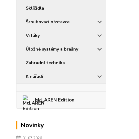
Sklíčidla
Šroubovací nástavce
Vrtáky
Úložné systémy a brašny
Zahradní technika
K nářadí
McLAREN Edition
Novinky
31.07.2026