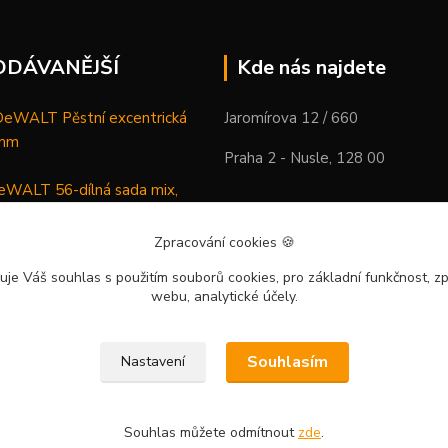
ODÁVANĚJŠÍ
Kde nás najdete
WALT Pěstní excentrická
Jaromírova 12 / 660
 mm
Praha 2 - Nusle, 128 00
WALT 56-dílná sada mix,
ců a vrtáků
Zpracování cookies
🍪
DeWALT Mazací lis /
uje Váš souhlas
s použitím souborů cookies, pro základní funkčnost, zp
 XR Li-Ion samostatný stroj
webu, analytické účely.
Souhlasím
Nastavení
Souhlas můžete odmítnout
zde
.