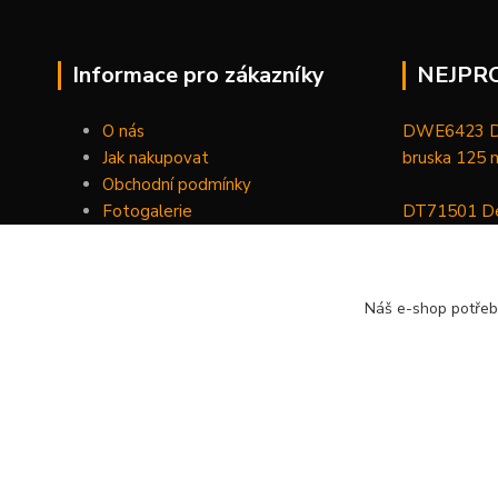
Informace pro zákazníky
NEJPR
O nás
DWE6423 De
Jak nakupovat
bruska 125
Obchodní podmínky
Fotogalerie
DT71501 De
Kontakty
bitů, nástav
DCGG571NK 
Náš e-shop potřeb
maznice 18 V
v kufru