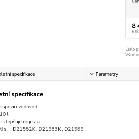
Cen
8 
6 9
Číslo p
Výrobc
etní specifikace
Parametry
tní specifikace
 dispozici vodovod
10 l
 zlepšuje regulaci
žití s D21582K , D21583K , D21585