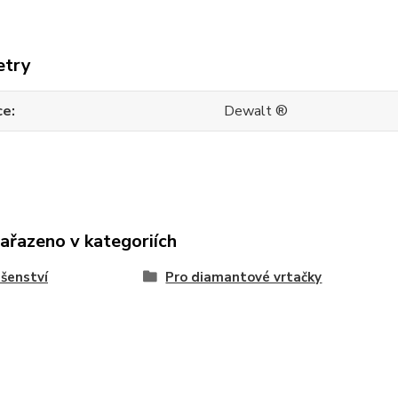
etry
ce
Dewalt ®
zařazeno v kategoriích
ušenství
Pro diamantové vrtačky