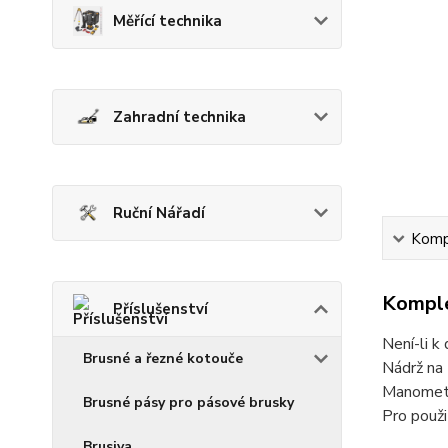
Měřící technika
Zahradní technika
Ruční Nářadí
Kompl
Komple
Příslušenství
Není-li k
Brusné a řezné kotouče
Nádrž na 
Manometr
Brusné pásy pro pásové brusky
Pro pou
Brusiva