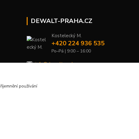
DEWALT-PRAHA.CZ
Kostelecký M.
+420 224 936 535
Po–Pá | 9:00 – 16:00
info@dewalt-praha.cz
říjemnění používání