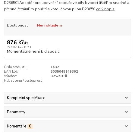
D236501Adaptér pro upevnění kotoučové pily k vodící lištěPro snadné a
přesné řezáníPro použití s kotoučovou pilou D23650
celý popis
Dostupnost
Není skladem
876 Kč
/
ks
724 Kč
bez DPH
Momentálně není k dispozici
Číslo produktu:
1432
EAN kód:
5035048149362
Výrobce:
Dewalt ®
Hlídat cenu / dostupnost
Kompletní specifikace
Parametry
Komentáře
0