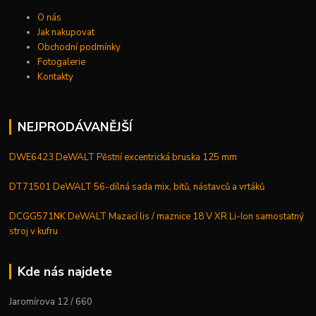
O nás
Jak nakupovat
Obchodní podmínky
Fotogalerie
Kontakty
NEJPRODÁVANĚJŠÍ
DWE6423 DeWALT Pěstní excentrická bruska 125 mm
DT71501 DeWALT 56-dílná sada mix, bitů, nástavců a vrtáků
DCGG571NK DeWALT Mazací lis / maznice 18 V XR Li-Ion samostatný
stroj v kufru
Kde nás najdete
Jaromírova 12 / 660