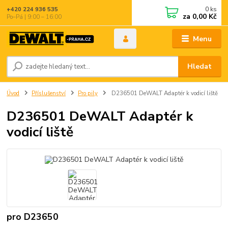
0
ks
+420 224 936 535
za
0,00 Kč
Po–Pá | 9:00 – 16:00
Menu
Hledat
Úvod
Příslušenství
Pro pily
D236501 DeWALT Adaptér k vodicí liště
D236501 DeWALT Adaptér k
vodicí liště
pro D23650