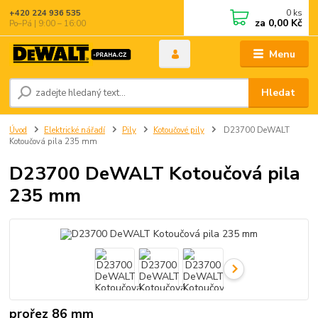
0
ks
+420 224 936 535
za
0,00 Kč
Po–Pá | 9:00 – 16:00
Menu
Hledat
Úvod
Elektrické nářadí
Pily
Kotoučové pily
D23700 DeWALT
Kotoučová pila 235 mm
D23700 DeWALT Kotoučová pila
235 mm
prořez 86 mm