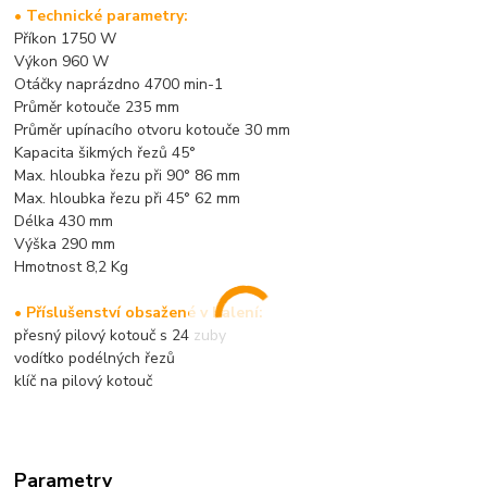
• Technické parametry:
Příkon 1750 W
Výkon 960 W
Otáčky naprázdno 4700 min-1
Průměr kotouče 235 mm
Průměr upínacího otvoru kotouče 30 mm
Kapacita šikmých řezů 45°
Max. hloubka řezu při 90° 86 mm
Max. hloubka řezu při 45° 62 mm
Délka 430 mm
Výška 290 mm
Hmotnost 8,2 Kg
• Příslušenství obsažené v balení:
přesný pilový kotouč s 24 zuby
vodítko podélných řezů
klíč na pilový kotouč
Parametry