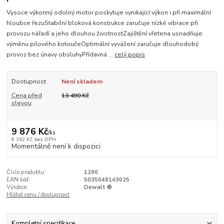
Vysoce výkonný odolný motor poskytuje vynikající výkon i při maximální
hloubce řezuStabilní bloková konstrukce zaručuje nízké vibrace při
provozu nářadí a jeho dlouhou životnostZajištění vřetena usnadňuje
výměnu pilového kotoučeOptimální vyvážení zaručuje dlouhodobý
provoz bez únavy obsluhyPřídavná ...
celý popis
Dostupnost
Není skladem
Cena před
13 490 Kč
slevou
9 876 Kč
/
ks
8 162 Kč
bez DPH
Momentálně není k dispozici
Číslo produktu:
1290
EAN kód:
5035048143025
Výrobce:
Dewalt ®
Hlídat cenu / dostupnost
Kompletní specifikace