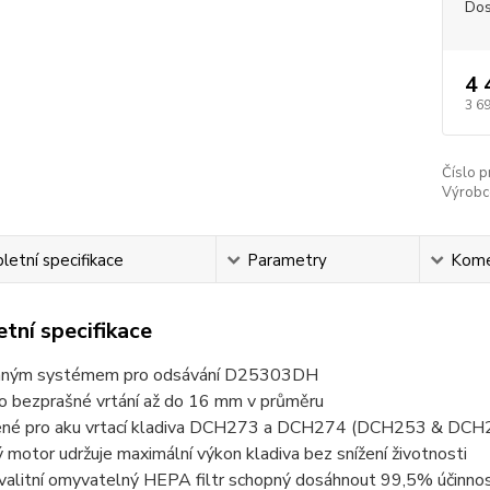
Dos
4 
3 6
Číslo p
Výrobc
etní specifikace
Parametry
Kome
tní specifikace
vaným systémem pro odsávání D25303DH
ro bezprašné vrtání až do 16 mm v průměru
né pro aku vrtací kladiva DCH273 a DCH274 (DCH253 & DCH
 motor udržuje maximální výkon kladiva bez snížení životnosti
alitní omyvatelný HEPA filtr schopný dosáhnout 99,5% účinnosti