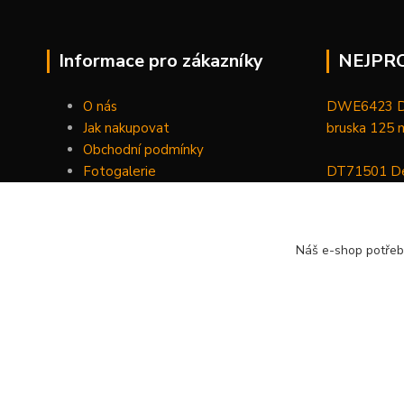
Informace pro zákazníky
NEJPR
O nás
DWE6423 De
Jak nakupovat
bruska 125
Obchodní podmínky
Fotogalerie
DT71501 De
Kontakty
bitů, nástav
DCGG571NK 
Náš e-shop potřeb
maznice 18 V
v kufru