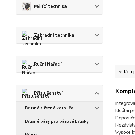
Měřící technika
Zahradní technika
Ruční Nářadí
Kompl
Komple
Příslušenství
Integro
Brusné a řezné kotouče
Ideální p
Doporuče
Brusné pásy pro pásové brusky
Nezávislý
Vysoce kv
Brusiva