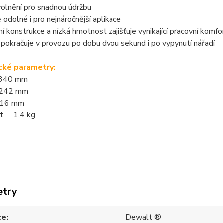
olnění pro snadnou údržbu
odolné i pro nejnáročnější aplikace
 konstrukce a nízká hmotnost zajišťuje vynikající pracovní komfo
pokračuje v provozu po dobu dvou sekund i po vypynutí nářadí
cké parametry:
340 mm
242 mm
116 mm
t 1,4 kg
etry
ce
Dewalt ®