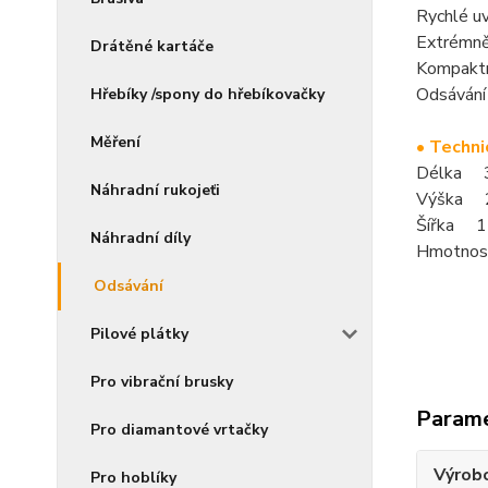
Rychlé uv
Extrémně 
Drátěné kartáče
Kompaktní
Odsávání 
Hřebíky /spony do hřebíkovačky
Měření
• Techni
Délka 
Náhradní rukojeťi
Výška 
Šířka 
Náhradní díly
Hmotnos
Odsávání
Pilové plátky
Pro vibrační brusky
Param
Pro diamantové vrtačky
Výrob
Pro hoblíky