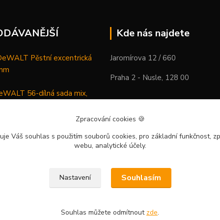
ODÁVANĚJŠÍ
Kde nás najdete
WALT Pěstní excentrická
Jaromírova 12 / 660
 mm
Praha 2 - Nusle, 128 00
WALT 56-dílná sada mix,
ců a vrtáků
Zpracování cookies
🍪
DeWALT Mazací lis /
uje Váš souhlas
s použitím souborů cookies, pro základní funkčnost, zp
 XR Li-Ion samostatný stroj
webu, analytické účely.
Souhlasím
Nastavení
Souhlas můžete odmítnout
zde
.