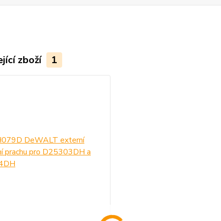
jící zboží
1