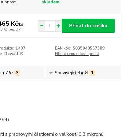
tupnost
skladem
465 Kč
/
ks
Přidat do košíku
90 Kč
bez DPH
roduktu:
1497
EAN kód:
5035048557389
e:
Dewalt ®
Hlídat cenu / dostupnost
ntáře
3
Související zboží
1
254)
 s prachovými částicemi o velikosti 0,3 mikronů