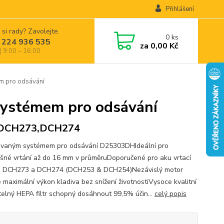
Přihlášení
 si rady? Zavolejte.
0
ks
 224 936 535
za
0,00 Kč
| 9:00 – 16:00
 pro odsávání
stémem pro odsávání
 DCH273,DCH274
ovaným systémem pro odsávání D25303DHIdeální pro
šné vrtání až do 16 mm v průměruDoporučené pro aku vrtací
a DCH273 a DCH274 (DCH253 & DCH254)Nezávislý motor
e maximální výkon kladiva bez snížení životnostiVysoce kvalitní
elný HEPA filtr schopný dosáhnout 99,5% účin...
celý popis