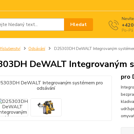
Nevíte
Hledat
+420
Po–Pá 
říslušenství
Odsávání
D25303DH DeWALT Integrovaným systémem
303DH DeWALT Integrovaným sy
pro
Integr
bezpra
kladiv
udržuj
omyvat