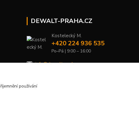
DEWALT-PRAHA.CZ
Kostelecký M.
+420 224 936 535
Po–Pá | 9:00 – 16:00
info@dewalt-praha.cz
říjemnění používání