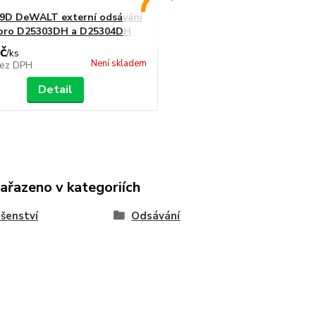
D DeWALT externí odsávání
 pro D25303DH a D25304DH
č
/
ks
Není skladem
ez DPH
Detail
zařazeno v kategoriích
ušenství
Odsávání