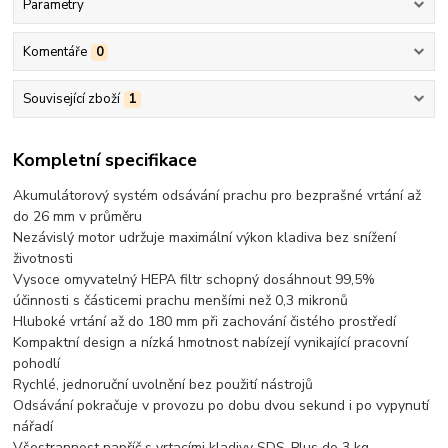
Parametry
Komentáře
0
Související zboží
1
Kompletní specifikace
Akumulátorový systém odsávání prachu pro bezprašné vrtání až
do 26 mm v průměru
Nezávislý motor udržuje maximální výkon kladiva bez snížení
životnosti
Vysoce omyvatelný HEPA filtr schopný dosáhnout 99,5%
účinnosti s částicemi prachu menšími než 0,3 mikronů
Hluboké vrtání až do 180 mm při zachování čistého prostředí
Kompaktní design a nízká hmotnost nabízejí vynikající pracovní
pohodlí
Rychlé, jednoruční uvolnění bez použití nástrojů
Odsávání pokračuje v provozu po dobu dvou sekund i po vypynutí
nářadí
Všestrannost napříč s vrtacími kladivy SDS-Plus do 3 kg