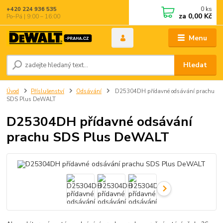
0
ks
+420 224 936 535
za
0,00 Kč
Po–Pá | 9:00 – 16:00
Menu
Hledat
Úvod
Příslušenství
Odsávání
D25304DH přídavné odsávání prachu
SDS Plus DeWALT
D25304DH přídavné odsávání
prachu SDS Plus DeWALT