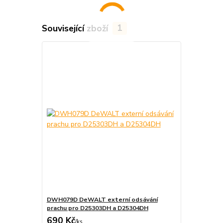
Související zboží
1
DWH079D DeWALT externí odsávání
prachu pro D25303DH a D25304DH
690 Kč
/
ks