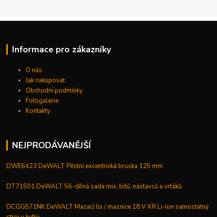
Informace pro zákazníky
O nás
Jak nakupovat
Obchodní podmínky
Fotogalerie
Kontakty
NEJPRODÁVANĚJŠÍ
DWE6423 DeWALT Pěstní excentrická bruska 125 mm
DT71501 DeWALT 56-dílná sada mix, bitů, nástavců a vrtáků
DCGG571NK DeWALT Mazací lis / maznice 18 V XR Li-Ion samostatný
stroj v kufru