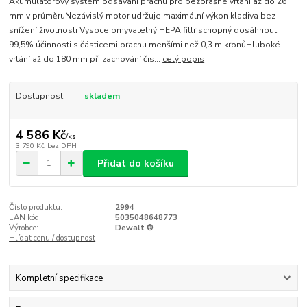
Akumulátorový systém odsávání prachu pro bezprašné vrtání až do 26
mm v průměruNezávislý motor udržuje maximální výkon kladiva bez
snížení životnosti Vysoce omyvatelný HEPA filtr schopný dosáhnout
99,5% účinnosti s částicemi prachu menšími než 0,3 mikronůHluboké
vrtání až do 180 mm při zachování čis...
celý popis
Dostupnost
skladem
4 586 Kč
/
ks
3 790 Kč
bez DPH
Přidat do košíku
Číslo produktu:
2994
EAN kód:
5035048648773
Výrobce:
Dewalt ®
Hlídat cenu / dostupnost
Kompletní specifikace