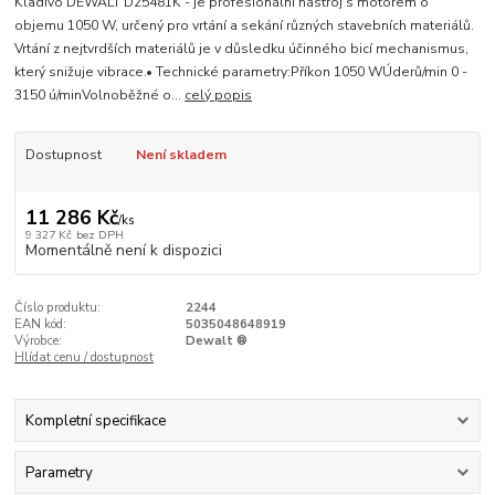
Kladivo DEWALT D25481K - je profesionální nástroj s motorem o
objemu 1050 W, určený pro vrtání a sekání různých stavebních materiálů.
Vrtání z nejtvrdších materiálů je v důsledku účinného bicí mechanismus,
který snižuje vibrace.• Technické parametry:Příkon 1050 WÚderů/min 0 -
3150 ú/minVolnoběžné o...
celý popis
Dostupnost
Není skladem
11 286 Kč
/
ks
9 327 Kč
bez DPH
Momentálně není k dispozici
Číslo produktu:
2244
EAN kód:
5035048648919
Výrobce:
Dewalt ®
Hlídat cenu / dostupnost
Kompletní specifikace
Parametry