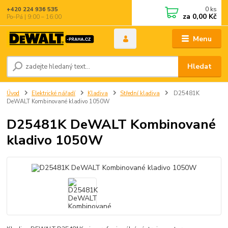
0
ks
+420 224 936 535
za
0,00 Kč
Po–Pá | 9:00 – 16:00
Menu
Hledat
Úvod
Elektrické nářadí
Kladiva
Střední kladiva
D25481K
DeWALT Kombinované kladivo 1050W
D25481K DeWALT Kombinované
kladivo 1050W