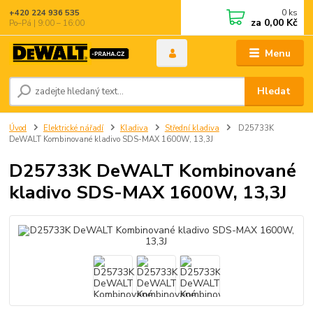
0
ks
+420 224 936 535
za
0,00 Kč
Po–Pá | 9:00 – 16:00
Menu
Hledat
Úvod
Elektrické nářadí
Kladiva
Střední kladiva
D25733K
DeWALT Kombinované kladivo SDS-MAX 1600W, 13,3J
D25733K DeWALT Kombinované
kladivo SDS-MAX 1600W, 13,3J