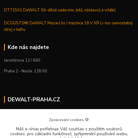
DT71501 DeWALT 56-dílná sada mix, bitů, nástavců a vrtáků
DCGG571NK DeWALT Mazací lis / maznice 18 V XR Li-Ion samostatný
stroj v kufru
Kde nás najdete
Jaromírova 12 / 660
Praha 2 - Nusle, 128 00
DEWALT-PRAHA.CZ
Kostelecký M.
+420 224 936 535
🍪
Zpracování cookies
Po–Pá | 9:00 – 16:00
Náš e-shop potřebuje Váš souhlas
s použitím souborů
cookies, pro základní funkčnost, zpříjemnění používání webu,
info@dewalt-praha.cz