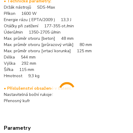
• Technické parametry:
Držák nástrojů SDS-Max
Příkon 1600 W
Energie rázu ( EPTA/2009 ) 13,3 J
Otáčky při zatížení 177-355 ot./min
Úderů/min 1350-2705 ú/min
Max. průměr otvoru [beton] 48 mm
Max. průměr otvoru [průrazový vrták] 80 mm
Max. průměr otvoru [vrtací korunka] 125 mm
Délka 544 mm
Výška 292 mm
Šířka 115 mm
Hmotnost 9,3 kg
• Příslušenství obsažené v balení:
Nastavitelná boční rukojeť
Přenosný kufr
Parametry