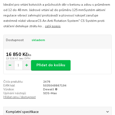
Ideální pro vrtání kotvicích a průchozích děr v betonu a zdivu s průměrem
od 12 do 48 mm. Jádrové vrtání až do průměru 125 mmSystém aktivní
regulace vibrací zahrnující protizávaží a plovoucí rukojeť zaručuje
extrémně nízké vibraceCS An Anti Rotation System" CS Systém proti
otáčení detekuje ztrátu ko...
celý popis
Dostupnost
skladem
16 850 Kč
/
ks
13 926 Kč
bez DPH
Přidat do košíku
Číslo produktu:
2476
EAN kód:
5035048667194
Výrobce:
Dewalt ®
Upínání nástrojů:
SDS-Max
Hlídat cenu / dostupnost
Kompletní specifikace