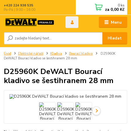
0
ks
+420 224 936 535
za
0,00 Kč
Po–Pá | 9:00 – 16:00
Menu
Hledat
Úvod
Elektrické nářadí
Kladiva
Bourací kladiva
D25960K
DeWALT Bourací kladivo se šestihranem 28 mm
D25960K DeWALT Bourací
kladivo se šestihranem 28 mm