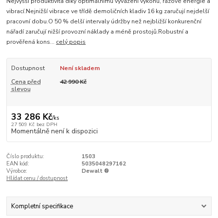
Nejvyšší produktivita díky optimálnímu vyvážení výkonu, rázové energie a
vibrací.Nejnižší vibrace ve třídě demoličních kladiv 16 kg zaručují nejdelší
pracovní dobu.O 50 % delší intervaly údržby než nejbližší konkurenční
nářadí zaručují nižší provozní náklady a méně prostojů.Robustní a
prověřená kons...
celý popis
Dostupnost
Není skladem
Cena před
42 990 Kč
slevou
33 286 Kč
/
ks
27 509 Kč
bez DPH
Momentálně není k dispozici
Číslo produktu:
1503
EAN kód:
5035048297162
Výrobce:
Dewalt ®
Hlídat cenu / dostupnost
Kompletní specifikace