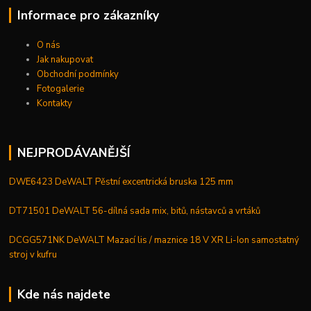
Informace pro zákazníky
O nás
Jak nakupovat
Obchodní podmínky
Fotogalerie
Kontakty
NEJPRODÁVANĚJŠÍ
DWE6423 DeWALT Pěstní excentrická bruska 125 mm
DT71501 DeWALT 56-dílná sada mix, bitů, nástavců a vrtáků
DCGG571NK DeWALT Mazací lis / maznice 18 V XR Li-Ion samostatný
stroj v kufru
Kde nás najdete