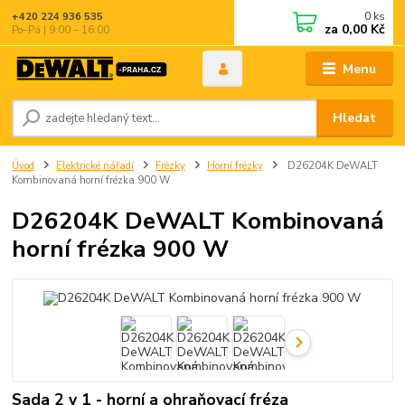
0
ks
+420 224 936 535
za
0,00 Kč
Po–Pá | 9:00 – 16:00
Menu
Hledat
Úvod
Elektrické nářadí
Frézky
Horní frézky
D26204K DeWALT
Kombinovaná horní frézka 900 W
D26204K DeWALT Kombinovaná
horní frézka 900 W
Sada 2 v 1 - horní a ohraňovací fréza