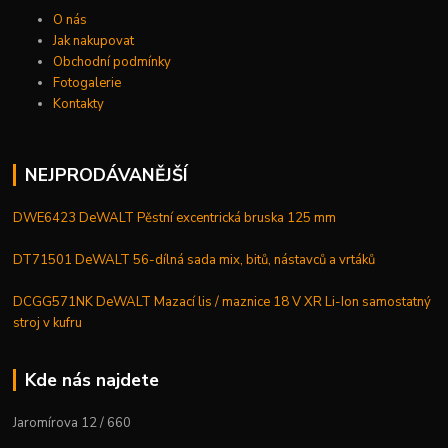
O nás
Jak nakupovat
Obchodní podmínky
Fotogalerie
Kontakty
NEJPRODÁVANĚJŠÍ
DWE6423 DeWALT Pěstní excentrická bruska 125 mm
DT71501 DeWALT 56-dílná sada mix, bitů, nástavců a vrtáků
DCGG571NK DeWALT Mazací lis / maznice 18 V XR Li-Ion samostatný
stroj v kufru
Kde nás najdete
Jaromírova 12 / 660