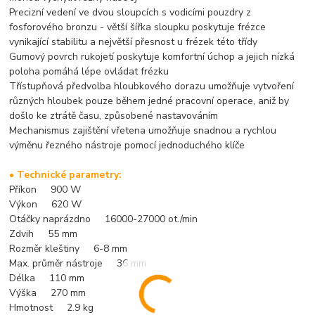
Precizní vedení ve dvou sloupcích s vodicími pouzdry z
fosforového bronzu - větší šířka sloupku poskytuje frézce
vynikající stabilitu a největší přesnost u frézek této třídy
Gumový povrch rukojetí poskytuje komfortní úchop a jejich nízká
poloha pomáhá lépe ovládat frézku
Třístupňová předvolba hloubkového dorazu umožňuje vytvoření
různých hloubek pouze během jedné pracovní operace, aniž by
došlo ke ztrátě času, způsobené nastavováním
Mechanismus zajištění vřetena umožňuje snadnou a rychlou
výměnu řezného nástroje pomocí jednoduchého klíče
• Technické parametry:
Příkon 900 W
Výkon 620 W
Otáčky naprázdno 16000-27000 ot./min
Zdvih 55 mm
Rozměr kleštiny 6-8 mm
Max. průměr nástroje 36 mm
Délka 110 mm
Výška 270 mm
Hmotnost 2.9 kg