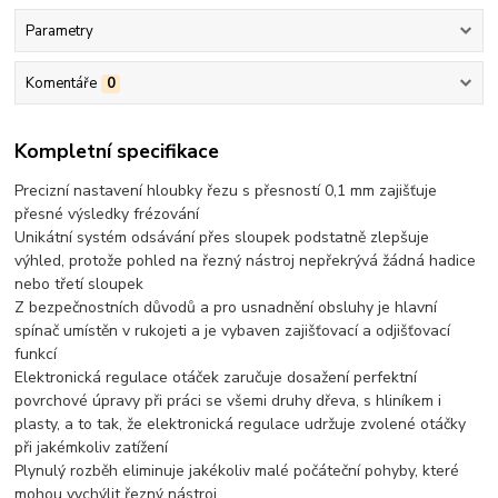
Parametry
Komentáře
0
Kompletní specifikace
Precizní nastavení hloubky řezu s přesností 0,1 mm zajišťuje
přesné výsledky frézování
Unikátní systém odsávání přes sloupek podstatně zlepšuje
výhled, protože pohled na řezný nástroj nepřekrývá žádná hadice
nebo třetí sloupek
Z bezpečnostních důvodů a pro usnadnění obsluhy je hlavní
spínač umístěn v rukojeti a je vybaven zajišťovací a odjišťovací
funkcí
Elektronická regulace otáček zaručuje dosažení perfektní
povrchové úpravy při práci se všemi druhy dřeva, s hliníkem i
plasty, a to tak, že elektronická regulace udržuje zvolené otáčky
při jakémkoliv zatížení
Plynulý rozběh eliminuje jakékoliv malé počáteční pohyby, které
mohou vychýlit řezný nástroj