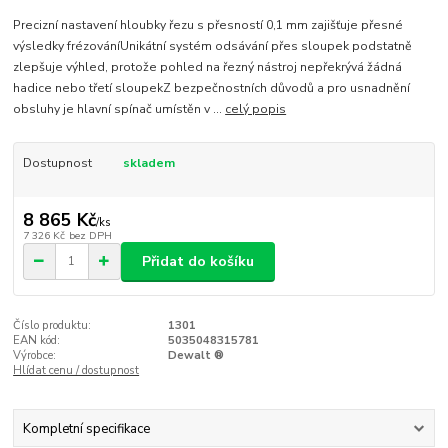
Precizní nastavení hloubky řezu s přesností 0,1 mm zajišťuje přesné
výsledky frézováníUnikátní systém odsávání přes sloupek podstatně
zlepšuje výhled, protože pohled na řezný nástroj nepřekrývá žádná
hadice nebo třetí sloupekZ bezpečnostních důvodů a pro usnadnění
obsluhy je hlavní spínač umístěn v ...
celý popis
Dostupnost
skladem
8 865 Kč
/
ks
7 326 Kč
bez DPH
Přidat do košíku
Číslo produktu:
1301
EAN kód:
5035048315781
Výrobce:
Dewalt ®
Hlídat cenu / dostupnost
Kompletní specifikace