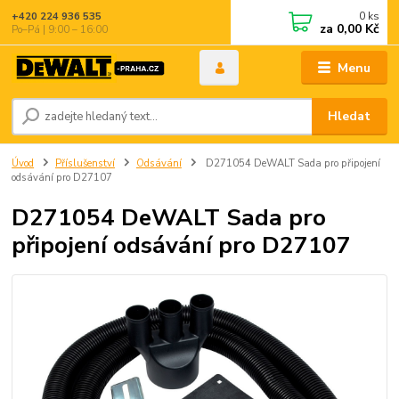
0
ks
+420 224 936 535
za
0,00 Kč
Po–Pá | 9:00 – 16:00
Menu
Hledat
Úvod
Příslušenství
Odsávání
D271054 DeWALT Sada pro připojení
odsávání pro D27107
D271054 DeWALT Sada pro
připojení odsávání pro D27107