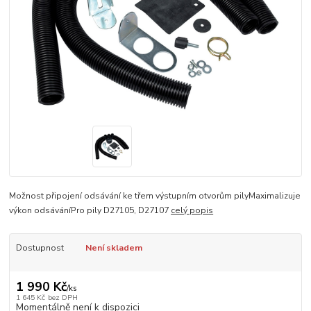
Možnost připojení odsávání ke třem výstupním otvorům pilyMaximalizuje
výkon odsáváníPro pily D27105, D27107
celý popis
Dostupnost
Není skladem
1 990 Kč
/
ks
1 645 Kč
bez DPH
Momentálně není k dispozici