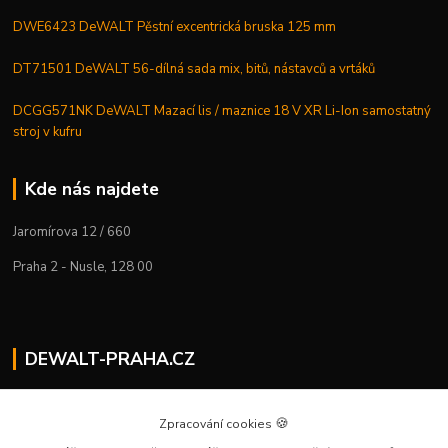
DWE6423 DeWALT Pěstní excentrická bruska 125 mm
DT71501 DeWALT 56-dílná sada mix, bitů, nástavců a vrtáků
DCGG571NK DeWALT Mazací lis / maznice 18 V XR Li-Ion samostatný
stroj v kufru
Kde nás najdete
Jaromírova 12 / 660
Praha 2 - Nusle, 128 00
DEWALT-PRAHA.CZ
Kostelecký M.
+420 224 936 535
🍪
Zpracování cookies
Po–Pá | 9:00 – 16:00