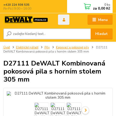
0
ks
+420 224 936 535
za
0,00 Kč
Po–Pá | 9:00 – 16:00
Menu
Hledat
Úvod
Elektrické nářadí
Pily
Kapovací a pokosové pily
D27111
DeWALT Kombinovaná pokosová pila s horním stolem 305 mm
D27111 DeWALT Kombinovaná
pokosová pila s horním stolem
305 mm