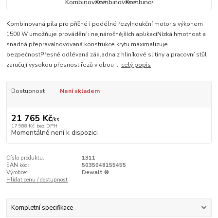
Kombinovaná pila pro příčné i podélné řezyIndukční motor s výkonem
1500 W umožňuje provádění i nejnáročnějších aplikacíNízká hmotnost a
snadná přepravaInovovaná konstrukce krytu maximalizuje
bezpečnostPřesně odlévaná základna z hliníkové slitiny a pracovní stůl
zaručují vysokou přesnost řezů v obou ...
celý popis
Dostupnost
Není skladem
21 765 Kč
/
ks
17 988 Kč
bez DPH
Momentálně není k dispozici
Číslo produktu:
1311
EAN kód:
5035048155455
Výrobce:
Dewalt ®
Hlídat cenu / dostupnost
Kompletní specifikace