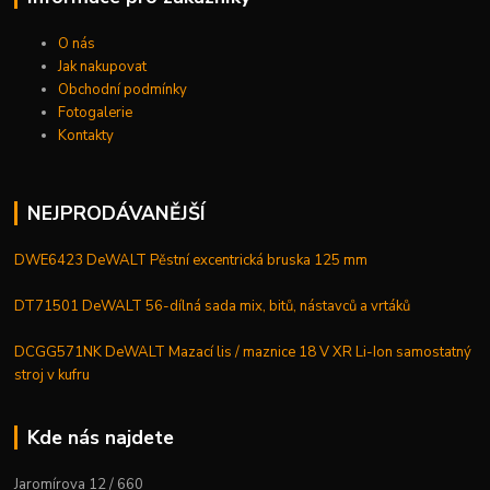
O nás
Jak nakupovat
Obchodní podmínky
Fotogalerie
Kontakty
NEJPRODÁVANĚJŠÍ
DWE6423 DeWALT Pěstní excentrická bruska 125 mm
DT71501 DeWALT 56-dílná sada mix, bitů, nástavců a vrtáků
DCGG571NK DeWALT Mazací lis / maznice 18 V XR Li-Ion samostatný
stroj v kufru
Kde nás najdete
Jaromírova 12 / 660