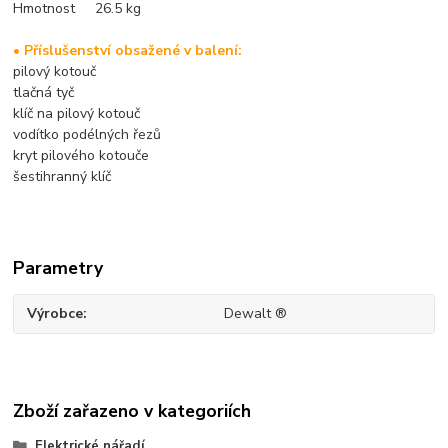
Hmotnost 26.5 kg
• Příslušenství obsažené v balení:
pilový kotouč
tlačná tyč
klíč na pilový kotouč
vodítko podélných řezů
kryt pilového kotouče
šestihranný klíč
Parametry
Výrobce
Dewalt ®
Zboží zařazeno v kategoriích
Elektrické nářadí