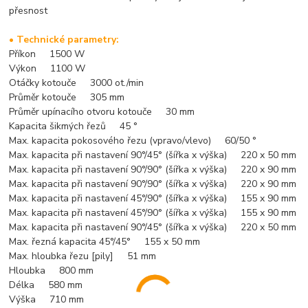
přesnost
• Technické parametry:
Příkon 1500 W
Výkon 1100 W
Otáčky kotouče 3000 ot./min
Průměr kotouče 305 mm
Průměr upínacího otvoru kotouče 30 mm
Kapacita šikmých řezů 45 °
Max. kapacita pokosového řezu (vpravo/vlevo) 60/50 °
Max. kapacita při nastavení 90°/45° (šířka x výška) 220 x 50 mm
Max. kapacita při nastavení 90°/90° (šířka x výška) 220 x 90 mm
Max. kapacita při nastavení 90°/90° (šířka x výška) 220 x 90 mm
Max. kapacita při nastavení 45°/90° (šířka x výška) 155 x 90 mm
Max. kapacita při nastavení 45°/90° (šířka x výška) 155 x 90 mm
Max. kapacita při nastavení 90°/45° (šířka x výška) 220 x 50 mm
Max. řezná kapacita 45°/45° 155 x 50 mm
Max. hloubka řezu [pily] 51 mm
Hloubka 800 mm
Délka 580 mm
Výška 710 mm