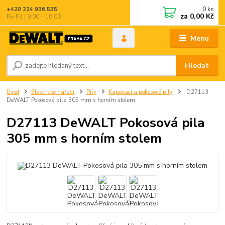
0
ks
+420 224 936 535
za
0,00 Kč
Po–Pá | 9:00 – 16:00
Menu
Hledat
Úvod
Elektrické nářadí
Pily
Kapovací a pokosové pily
D27113
DeWALT Pokosová pila 305 mm s horním stolem
D27113 DeWALT Pokosová pila
305 mm s horním stolem