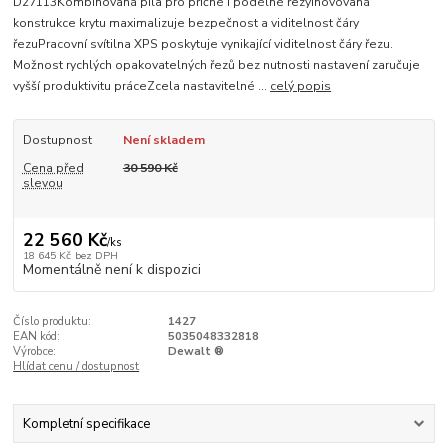
D27113Kombinovaná pila pro příčné i podélné řezyInovovaná
konstrukce krytu maximalizuje bezpečnost a viditelnost čáry
řezuPracovní svítilna XPS poskytuje vynikající viditelnost čáry řezu.
Možnost rychlých opakovatelných řezů bez nutnosti nastavení zaručuje
vyšší produktivitu práceZcela nastavitelné ...
celý popis
Dostupnost
Není skladem
Cena před
30 590 Kč
slevou
22 560 Kč
/
ks
18 645 Kč
bez DPH
Momentálně není k dispozici
Číslo produktu:
1427
EAN kód:
5035048332818
Výrobce:
Dewalt ®
Hlídat cenu / dostupnost
Kompletní specifikace