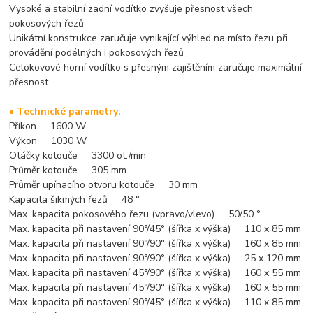
Vysoké a stabilní zadní vodítko zvyšuje přesnost všech
pokosových řezů
Unikátní konstrukce zaručuje vynikající výhled na místo řezu při
provádění podélných i pokosových řezů
Celokovové horní vodítko s přesným zajištěním zaručuje maximální
přesnost
• Technické parametry:
Příkon 1600 W
Výkon 1030 W
Otáčky kotouče 3300 ot./min
Průměr kotouče 305 mm
Průměr upínacího otvoru kotouče 30 mm
Kapacita šikmých řezů 48 °
Max. kapacita pokosového řezu (vpravo/vlevo) 50/50 °
Max. kapacita při nastavení 90°/45° (šířka x výška) 110 x 85 mm
Max. kapacita při nastavení 90°/90° (šířka x výška) 160 x 85 mm
Max. kapacita při nastavení 90°/90° (šířka x výška) 25 x 120 mm
Max. kapacita při nastavení 45°/90° (šířka x výška) 160 x 55 mm
Max. kapacita při nastavení 45°/90° (šířka x výška) 160 x 55 mm
Max. kapacita při nastavení 90°/45° (šířka x výška) 110 x 85 mm