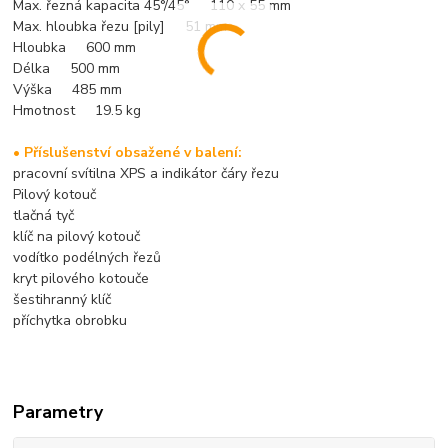
Max. řezná kapacita 45°/45° 110 x 55 mm
Max. hloubka řezu [pily] 51 mm
Hloubka 600 mm
Délka 500 mm
Výška 485 mm
Hmotnost 19.5 kg
• Příslušenství obsažené v balení:
pracovní svítilna XPS a indikátor čáry řezu
Pilový kotouč
tlačná tyč
klíč na pilový kotouč
vodítko podélných řezů
kryt pilového kotouče
šestihranný klíč
příchytka obrobku
Parametry