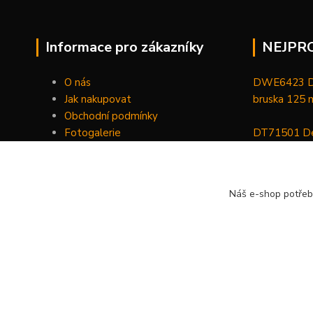
Informace pro zákazníky
NEJPR
O nás
DWE6423 De
Jak nakupovat
bruska 125
Obchodní podmínky
Fotogalerie
DT71501 De
Kontakty
bitů, nástav
DCGG571NK 
Náš e-shop potřeb
maznice 18 V
v kufru