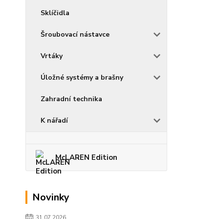
Sklíčidla
Šroubovací nástavce
Vrtáky
Úložné systémy a brašny
Zahradní technika
K nářadí
McLAREN Edition
Novinky
31.07.2026