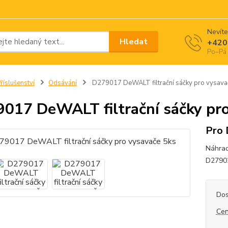
Nevíte
Hledat
+420
Po–Pá 
říslušenství
Odsávání
D279017 DeWALT filtrační sáčky pro vysava
017 DeWALT filtrační sáčky pro
Pro
Náhrad
D27902
Dos
Cen