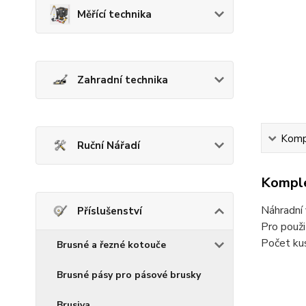
Měřící technika
Zahradní technika
Kompl
Ruční Nářadí
Komple
Náhradní 
Příslušenství
Pro použ
Počet kus
Brusné a řezné kotouče
Brusné pásy pro pásové brusky
Brusiva