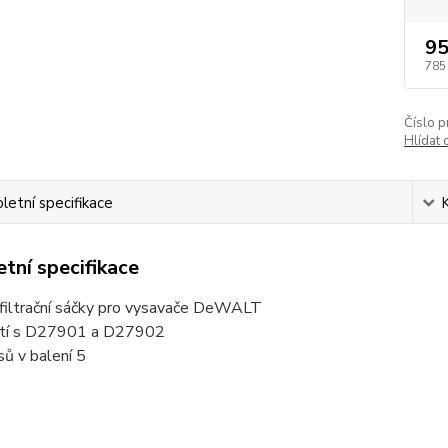
95
785
Číslo p
Hlídat 
etní specifikace
tní specifikace
filtrační sáčky
pro vysavače DeWALT
ití s D27901 a D27902
ů v balení 5