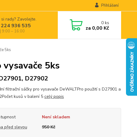
Přihlášení
 si rady? Zavolejte.
0
ks
 224 936 535
za
0,00 Kč
| 9:00 – 16:00
če 5ks
 vysavače 5ks
 D27901, D27902
ní filtrační sáčky pro vysavače DeWALTPro použití s D27901 a
Počet kusů v balení 5
celý popis
tupnost
Není skladem
a před slevou
950 Kč