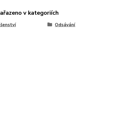
zařazeno v kategoriích
ušenství
Odsávání