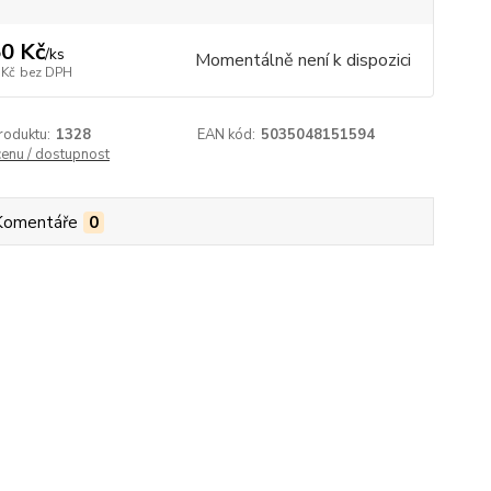
0 Kč
/
ks
Momentálně není k dispozici
 Kč
bez DPH
roduktu:
1328
EAN kód:
5035048151594
cenu / dostupnost
Komentáře
0