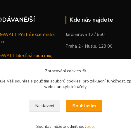
ODÁVANĚJŠÍ
Kde nás najdete
WALT Pěstní excentrická
Jaromírova 12 / 660
 mm
Praha 2 - Nusle, 128 00
WALT 56-dílná sada mix,
ců a vrtáků
Zpracování cookies
🍪
DeWALT Mazací lis /
uje Váš souhlas
s použitím souborů cookies, pro základní funkčnost, zp
 XR Li-Ion samostatný stroj
webu, analytické účely.
Souhlasím
Nastavení
Souhlas můžete odmítnout
zde
.