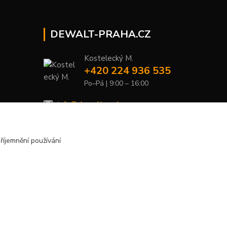
DEWALT-PRAHA.CZ
Kostelecký M.
+420 224 936 535
Po–Pá | 9:00 – 16:00
info@dewalt-praha.cz
říjemnění používání