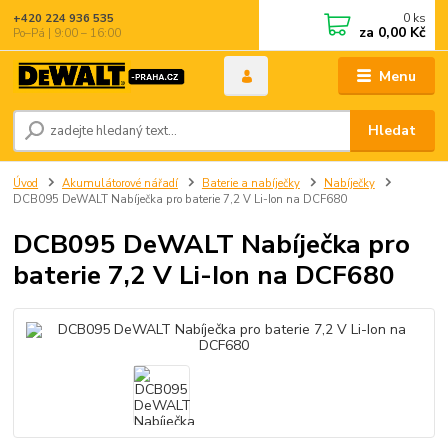
0
ks
+420 224 936 535
za
0,00 Kč
Po–Pá | 9:00 – 16:00
Menu
Hledat
Úvod
Akumulátorové nářadí
Baterie a nabíječky
Nabíječky
DCB095 DeWALT Nabíječka pro baterie 7,2 V Li-Ion na DCF680
DCB095 DeWALT Nabíječka pro
baterie 7,2 V Li-Ion na DCF680