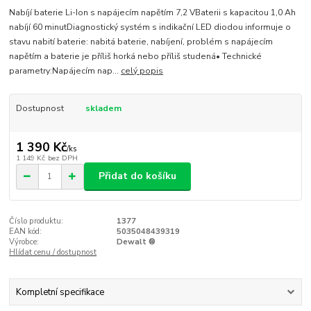
Nabíjí baterie Li-Ion s napájecím napětím 7,2 VBaterii s kapacitou 1,0 Ah
nabíjí 60 minutDiagnostický systém s indikační LED diodou informuje o
stavu nabití baterie: nabitá baterie, nabíjení, problém s napájecím
napětím a baterie je příliš horká nebo příliš studená• Technické
parametry:Napájecím nap...
celý popis
Dostupnost
skladem
1 390 Kč
/
ks
1 149 Kč
bez DPH
Přidat do košíku
Číslo produktu:
1377
EAN kód:
5035048439319
Výrobce:
Dewalt ®
Hlídat cenu / dostupnost
Kompletní specifikace