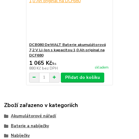
DCB080 DeWALT Baterie akumulátorová
7,2 V Li-Ion s kapacitou 1,0 Ah original na
DCF680
1 065 Kč
/
ks
skladem
880 Kč
bez DPH
Přidat do košíku
Zboží zařazeno v kategoriích
Akumulátorové nářadí
Baterie a nabíječky
Nabíječky