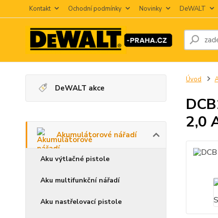
Kontakt
Ochodní podmínky
Novinky
DeWALT
Úvod
A
DeWALT akce
DCB1
2,0 
Akumulátorové nářadí
Aku výtlačné pistole
Aku multifunkční nářadí
Aku nastřelovací pistole