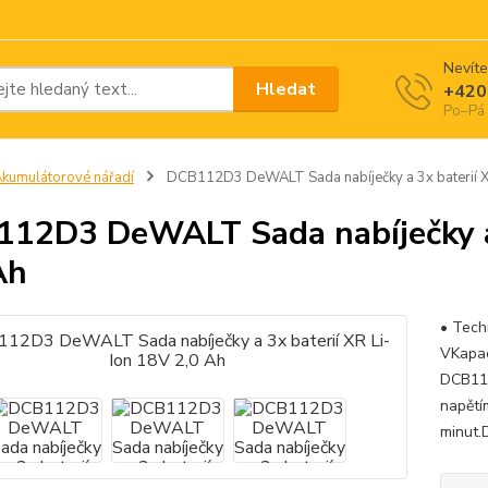
Nevíte
Hledat
+420
Po–Pá 
kumulátorové nářadí
DCB112D3 DeWALT Sada nabíječky a 3x baterií XR
12D3 DeWALT Sada nabíječky a 
Ah
• Tech
VKapac
DCB112
napětím
minut.