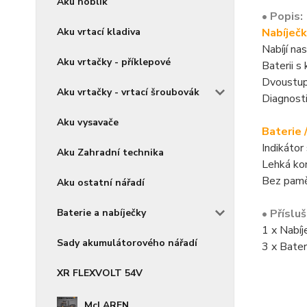
Aku hoblík
• Popis:
Aku vrtací kladiva
Nabíječ
Nabíjí na
Aku vrtačky - příklepové
Baterii s
Dvoustup
Aku vrtačky - vrtací šroubovák
Diagnosti
Aku vysavače
Baterie 
Indikátor
Aku Zahradní technika
Lehká kon
Bez paměť
Aku ostatní nářadí
Baterie a nabíječky
• Příslu
1 x Nabí
Sady akumulátorového nářadí
3 x Bate
XR FLEXVOLT 54V
McLAREN