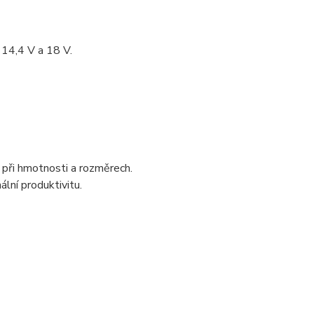
 14,4 V a 18 V.
 při hmotnosti a rozměrech.
lní produktivitu.