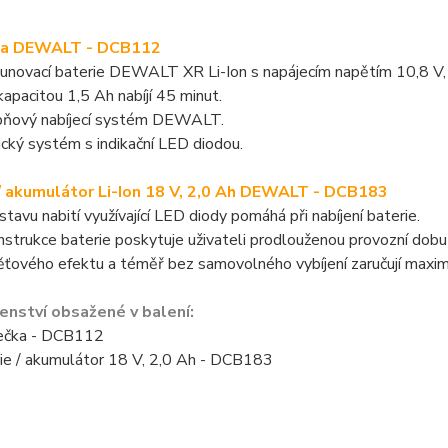
ka DEWALT - DCB112
sunovací baterie DEWALT XR Li-Ion s napájecím napětím 10,8 V,
 kapacitou 1,5 Ah nabíjí 45 minut.
ňový nabíjecí systém DEWALT.
cký systém s indikační LED diodou.
/ akumulátor Li-Ion 18 V, 2,0 Ah DEWALT - DCB183
 stavu nabití využívající LED diody pomáhá při nabíjení baterie.
strukce baterie poskytuje uživateli prodlouženou provozní dobu
ového efektu a téměř bez samovolného vybíjení zaručují maximá
šenství obsažené v balení:
ječka - DCB112
rie / akumulátor 18 V, 2,0 Ah - DCB183