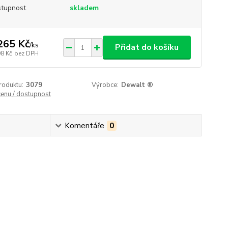
tupnost
skladem
265 Kč
/
ks
Přidat do košíku
98 Kč
bez DPH
roduktu:
3079
Výrobce:
Dewalt ®
cenu / dostupnost
Komentáře
0