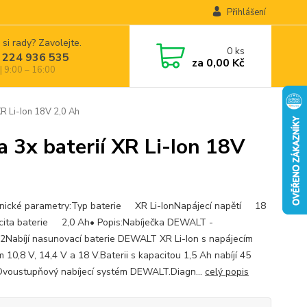
Přihlášení
 si rady? Zavolejte.
0
ks
 224 936 535
za
0,00 Kč
| 9:00 – 16:00
 Li-Ion 18V 2,0 Ah
3x baterií XR Li-Ion 18V
nické parametry:Typ baterie XR Li-IonNapájecí napětí 18
ita baterie 2,0 Ah• Popis:Nabíječka DEWALT -
Nabíjí nasunovací baterie DEWALT XR Li-Ion s napájecím
 10,8 V, 14,4 V a 18 V.Baterii s kapacitou 1,5 Ah nabíjí 45
Dvoustupňový nabíjecí systém DEWALT.Diagn...
celý popis