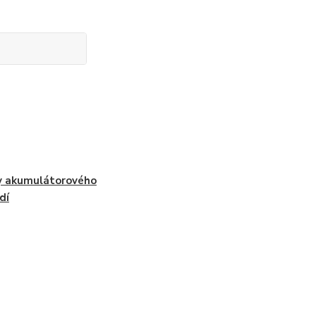
y akumulátorového
dí