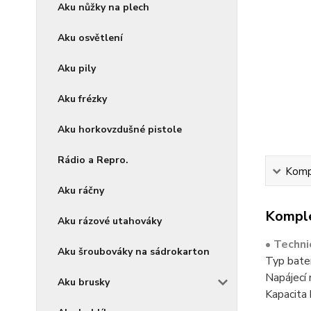
Aku nůžky na plech
Aku osvětlení
Aku pily
Aku frézky
Aku horkovzdušné pistole
Rádio a Repro.
Kompl
Aku ráčny
Komple
Aku rázové utahováky
• Techni
Aku šroubováky na sádrokarton
Typ bate
Napájecí
Aku brusky
Kapacita