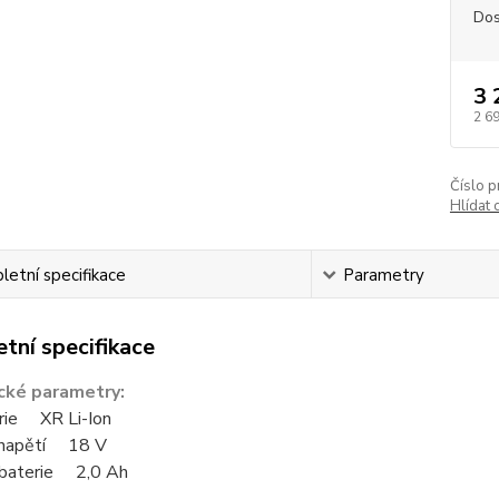
Dos
3 
2 6
Číslo p
Hlídat 
etní specifikace
Parametry
tní specifikace
cké parametry:
rie XR Li-Ion
 napětí 18 V
 baterie 2,0 Ah