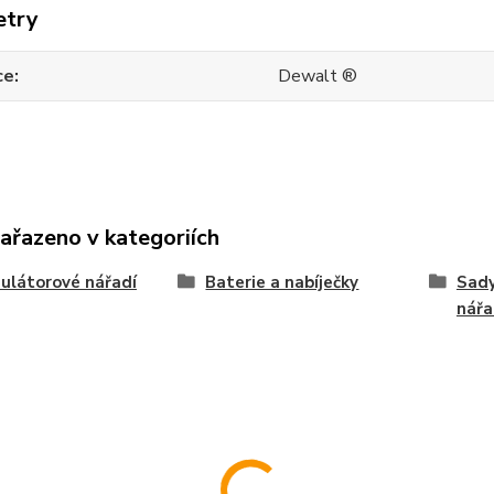
etry
ce
Dewalt ®
zařazeno v kategoriích
ulátorové nářadí
Baterie a nabíječky
Sad
nářa