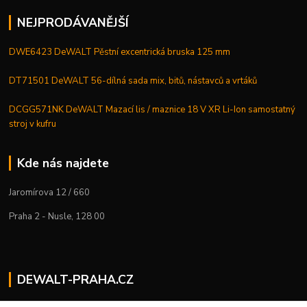
NEJPRODÁVANĚJŠÍ
DWE6423 DeWALT Pěstní excentrická bruska 125 mm
DT71501 DeWALT 56-dílná sada mix, bitů, nástavců a vrtáků
DCGG571NK DeWALT Mazací lis / maznice 18 V XR Li-Ion samostatný
stroj v kufru
Kde nás najdete
Jaromírova 12 / 660
Praha 2 - Nusle, 128 00
DEWALT-PRAHA.CZ