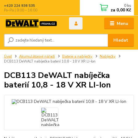
0
ks
+420 224 936 535
za
0,00 Kč
Po–Pá | 9:00 – 16:00
Menu
Hledat
Úvod
Akumulátorové nářadí
Baterie a nabíječky
Nabíječky
DCB113 DeWALT nabíječka baterií 10,8 - 18 V XR LI-Ion
DCB113 DeWALT nabíječka
baterií 10,8 - 18 V XR LI-Ion