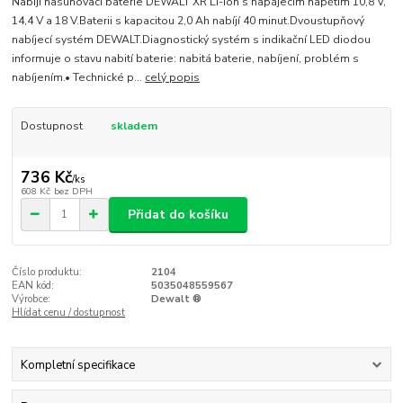
Nabíjí nasunovací baterie DEWALT XR Li-Ion s napájecím napětím 10,8 V,
14,4 V a 18 V.Baterii s kapacitou 2,0 Ah nabíjí 40 minut.Dvoustupňový
nabíjecí systém DEWALT.Diagnostický systém s indikační LED diodou
informuje o stavu nabití baterie: nabitá baterie, nabíjení, problém s
nabíjením.• Technické p...
celý popis
Dostupnost
skladem
736 Kč
/
ks
608 Kč
bez DPH
Přidat do košíku
Číslo produktu:
2104
EAN kód:
5035048559567
Výrobce:
Dewalt ®
Hlídat cenu / dostupnost
Kompletní specifikace