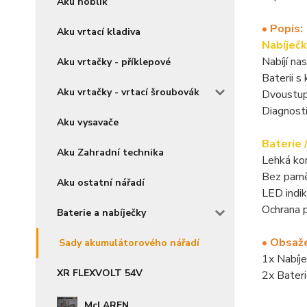
Aku hoblík
• Popis:
Aku vrtací kladiva
Nabíječ
Nabíjí na
Aku vrtačky - příklepové
Baterii s
Aku vrtačky - vrtací šroubovák
Dvoustup
Diagnosti
Aku vysavače
Baterie 
Aku Zahradní technika
Lehká kon
Bez paměť
Aku ostatní nářadí
LED indik
Ochrana p
Baterie a nabíječky
• Obsaže
Sady akumulátorového nářadí
1x Nabíj
XR FLEXVOLT 54V
2x Bater
McLAREN