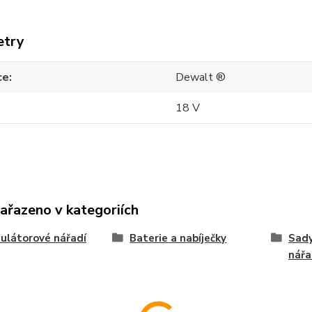
etry
ce
Dewalt ®
18 V
zařazeno v kategoriích
ulátorové nářadí
Baterie a nabíječky
Sad
nářa