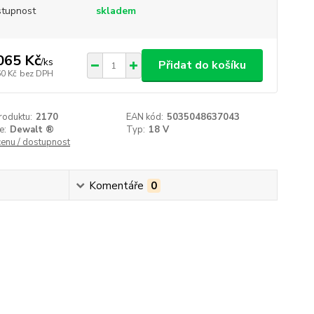
tupnost
skladem
065 Kč
/
ks
Přidat do košíku
60 Kč
bez DPH
roduktu:
2170
EAN kód:
5035048637043
e:
Dewalt ®
Typ:
18 V
cenu / dostupnost
Komentáře
0