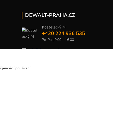
DEWALT-PRAHA.CZ
Kostelecký M.
+420 224 936 535
Po–Pá | 9:00 – 16:00
info@dewalt-praha.cz
říjemnění používání