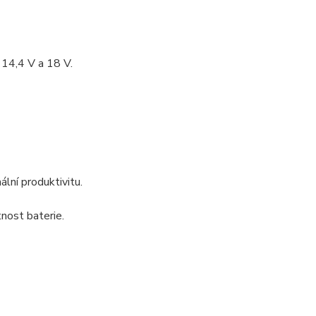
 14,4 V a 18 V.
lní produktivitu.
tnost baterie.