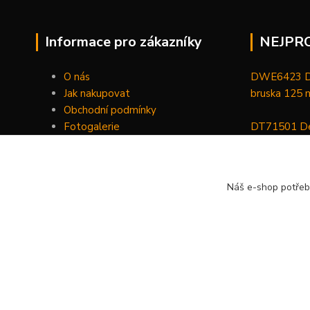
Informace pro zákazníky
NEJPR
O nás
DWE6423 De
Jak nakupovat
bruska 125
Obchodní podmínky
Fotogalerie
DT71501 De
Kontakty
bitů, nástav
DCGG571NK 
Náš e-shop potřeb
maznice 18 V
v kufru