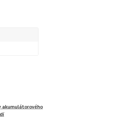
y akumulátorového
dí