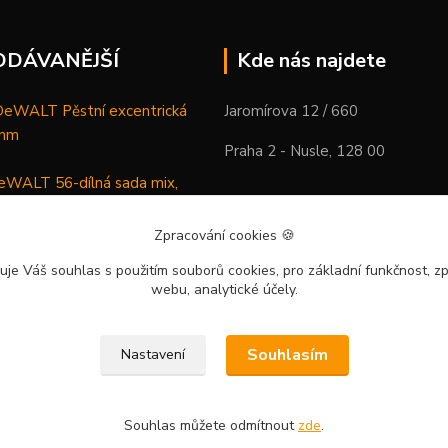
ODÁVANĚJŠÍ
Kde nás najdete
WALT Pěstní excentrická
Jaromírova 12 / 660
 mm
Praha 2 - Nusle, 128 00
WALT 56-dílná sada mix,
ců a vrtáků
Zpracování cookies
🍪
DeWALT Mazací lis /
uje Váš souhlas
s použitím souborů cookies, pro základní funkčnost, zp
 XR Li-Ion samostatný stroj
webu, analytické účely.
Souhlasím
Nastavení
Souhlas můžete odmítnout
zde
.