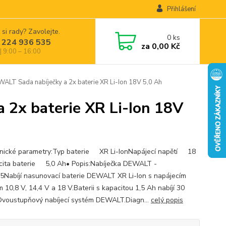
Přihlášení
 si rady? Zavolejte.
0
ks
 224 936 535
za
0,00 Kč
| 9:00 – 16:00
T Sada nabíječky a 2x baterie XR Li-Ion 18V 5,0 Ah
2x baterie XR Li-Ion 18V
nické parametry:Typ baterie XR Li-IonNapájecí napětí 18
ita baterie 5,0 Ah• Popis:Nabíječka DEWALT -
Nabíjí nasunovací baterie DEWALT XR Li-Ion s napájecím
 10,8 V, 14,4 V a 18 V.Baterii s kapacitou 1,5 Ah nabíjí 30
Dvoustupňový nabíjecí systém DEWALT.Diagn...
celý popis