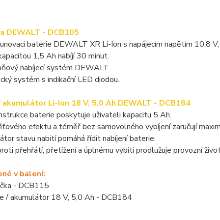
ka DEWALT - DCB105
sunovací baterie DEWALT XR Li-Ion s napájecím napětím 10,8 V,
 kapacitou 1,5 Ah nabíjí 30 minut.
ňový nabíjecí systém DEWALT.
cký systém s indikační LED diodou.
/ akumulátor Li-Ion 18 V, 5,0 Ah DEWALT - DCB184
strukce baterie poskytuje uživateli kapacitu 5 Ah.
ového efektu a téměř bez samovolného vybíjení zaručují maximá
átor stavu nabití pomáhá řídit nabíjení baterie.
roti přehřátí, přetížení a úplnému vybití prodlužuje provozní živo
né v balení:
ečka - DCB115
ie / akumulátor 18 V, 5,0 Ah - DCB184