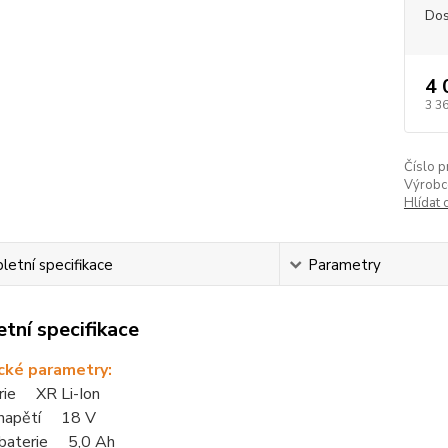
Dos
4 
3 3
Číslo p
Výrobc
Hlídat 
etní specifikace
Parametry
tní specifikace
cké parametry:
rie XR Li-Ion
 napětí 18 V
 baterie 5,0 Ah