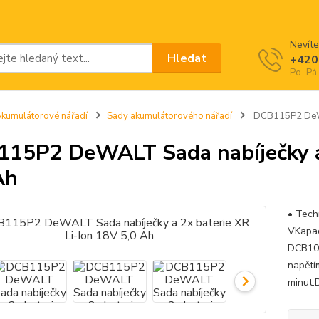
Nevíte
Hledat
+420
Po–Pá 
kumulátorové nářadí
Sady akumulátorového nářadí
DCB115P2 DeWAL
15P2 DeWALT Sada nabíječky a 
Ah
• Tech
VKapac
DCB105
napětím
minut.