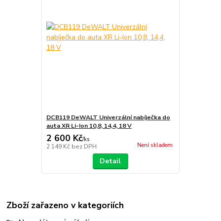
DCB119 DeWALT Univerzální nabíječka do
auta XR Li-Ion 10,8, 14,4, 18 V
2 600 Kč
/
ks
Není skladem
2 149 Kč
bez DPH
Detail
Zboží zařazeno v kategoriích