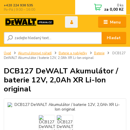
0
ks
+420 224 936 535
za
0,00 Kč
Po–Pá | 9:00 – 16:00
Menu
Hledat
Úvod
Akumulátorové nářadí
Baterie a nabíječky
Baterie
DCB127
DeWALT Akumulátor / baterie 12V, 2,0Ah XR Li-Ion original
DCB127 DeWALT Akumulátor /
baterie 12V, 2,0Ah XR Li-Ion
original