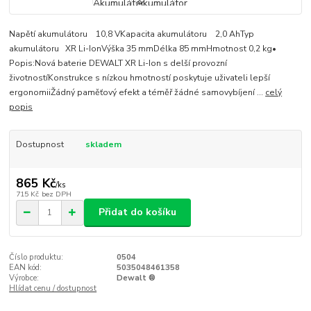
Napětí akumulátoru 10,8 VKapacita akumulátoru 2,0 AhTyp
akumulátoru XR Li-IonVýška 35 mmDélka 85 mmHmotnost 0,2 kg•
Popis:Nová baterie DEWALT XR Li-Ion s delší provozní
životnostíKonstrukce s nízkou hmotností poskytuje uživateli lepší
ergonomiiŽádný paměťový efekt a téměř žádné samovybíjení ...
celý
popis
Dostupnost
skladem
865 Kč
/
ks
715 Kč
bez DPH
Přidat do košíku
Číslo produktu:
0504
EAN kód:
5035048461358
Výrobce:
Dewalt ®
Hlídat cenu / dostupnost