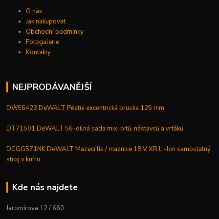
O nás
Jak nakupovat
Obchodní podmínky
Fotogalerie
Kontakty
NEJPRODÁVANĚJŠÍ
DWE6423 DeWALT Pěstní excentrická bruska 125 mm
DT71501 DeWALT 56-dílná sada mix, bitů, nástavců a vrtáků
DCGG571NK DeWALT Mazací lis / maznice 18 V XR Li-Ion samostatný
stroj v kufru
Kde nás najdete
Jaromírova 12 / 660