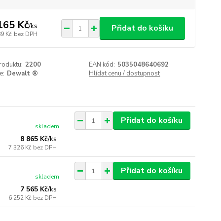
165 Kč
/
ks
Přidat do košíku
89 Kč
bez DPH
roduktu:
2200
EAN kód:
5035048640692
e:
Dewalt ®
Hlídat cenu / dostupnost
Přidat do košíku
skladem
8 865 Kč
/
ks
7 326 Kč
bez DPH
Přidat do košíku
skladem
7 565 Kč
/
ks
6 252 Kč
bez DPH