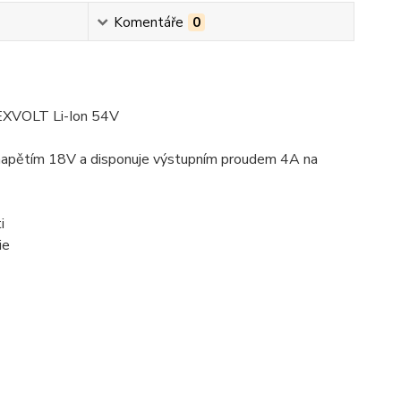
Komentáře
0
LEXVOLT Li-Ion 54V
 napětím 18V a disponuje výstupním proudem 4A na
i
ie