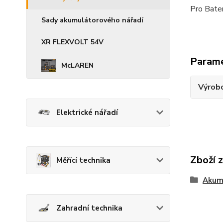
Pro Bat
Sady akumulátorového nářadí
XR FLEXVOLT 54V
Param
McLAREN
Výrob
Elektrické nářadí
Zboží 
Měřící technika
Akum
Zahradní technika