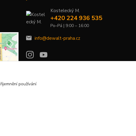
Kostelecký M.
+420 224 936 535
Po–Pá | 9:00 – 16:00
info@dewalt-praha.cz
říjemnění používání