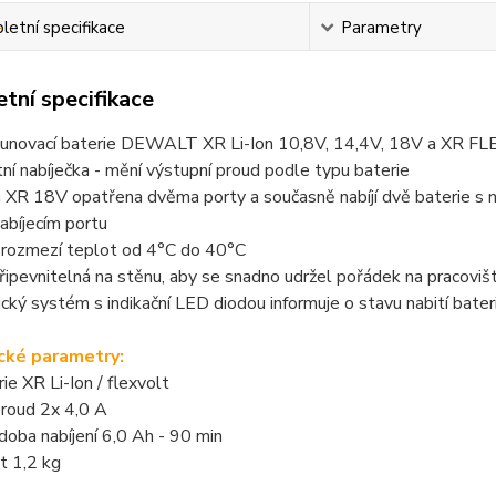
etní specifikace
Parametry
tní specifikace
asunovací baterie DEWALT XR Li-Ion 10,8V, 14,4V, 18V a XR F
tní nabíječka - mění výstupní proud podle typu baterie
a XR 18V opatřena dvěma porty a současně nabíjí dvě baterie s
abíjecím portu
v rozmezí teplot od 4°C do 40°C
ipevnitelná na stěnu, aby se snadno udržel pořádek na pracovišt
cký systém s indikační LED diodou informuje o stavu nabití bater
cké parametry:
ie XR Li-Ion / flexvolt
proud 2x 4,0 A
 doba nabíjení 6,0 Ah - 90 min
 1,2 kg