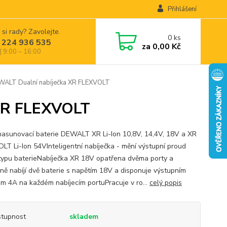
Přihlášení
 si rady? Zavolejte.
0
ks
 224 936 535
za
0,00 Kč
| 9:00 – 16:00
LT Dualní nabíječka XR FLEXVOLT
XR FLEXVOLT
 nasunovací baterie DEWALT XR Li-Ion 10,8V, 14,4V, 18V a XR
LT Li-Ion 54VInteligentní nabíječka - mění výstupní proud
typu baterieNabíječka XR 18V opatřena dvěma porty a
ně nabíjí dvě baterie s napětím 18V a disponuje výstupním
m 4A na každém nabíjecím portuPracuje v ro...
celý popis
tupnost
skladem