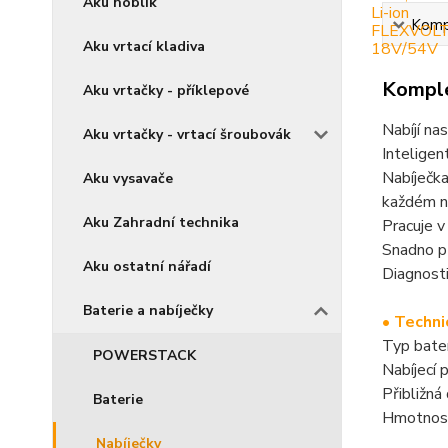
Aku hoblík
Kompl
Aku vrtací kladiva
Komple
Aku vrtačky - příklepové
Nabíjí n
Aku vrtačky - vrtací šroubovák
Inteligen
Nabíječk
Aku vysavače
každém n
Aku Zahradní technika
Pracuje 
Snadno př
Aku ostatní nářadí
Diagnosti
Baterie a nabíječky
• Techni
Typ bater
POWERSTACK
Nabíjecí 
Přibližná
Baterie
Hmotnost
Nabíječky