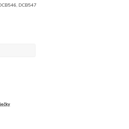
 DCB546, DCB547
ječky