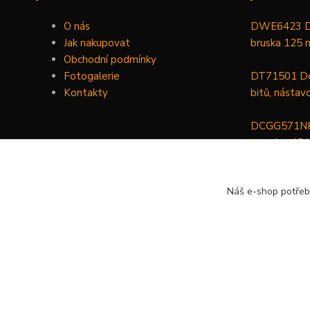
O nás
DWE6423 De
Jak nakupovat
bruska 125
Obchodní podmínky
Fotogalerie
DT71501 De
Kontakty
bitů, nástav
DCGG571NK 
maznice 18 V
v kufru
Náš e-shop potřeb