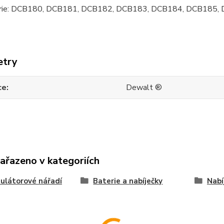
erie: DCB180, DCB181, DCB182, DCB183, DCB184, DCB185,
etry
ce
Dewalt ®
zařazeno v kategoriích
ulátorové nářadí
Baterie a nabíječky
Nabí