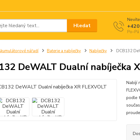
Nevíte
Hledat
+420
Po–Pá 
kumulátorové nářadí
Baterie a nabíječky
Nabíječky
DCB132 DeWA
32 DeWALT Dualní nabíječka 
Nabíjí
FLEXVO
podle 
součas
proude
Dos