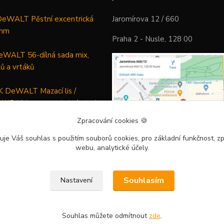
WALT Pěstní excentrická
Jaromírova 12 / 660
 mm
Praha 2 - Nusle, 128 00
WALT 56-dílná sada mix,
ců a vrtáků
DeWALT Mazací lis /
 XR Li-Ion samostatný stroj
Zpracování cookies
🍪
uje Váš souhlas
s použitím souborů cookies, pro základní funkčnost, zp
webu, analytické účely.
Souhlasím
Nastavení
Souhlas můžete odmítnout
zde
.