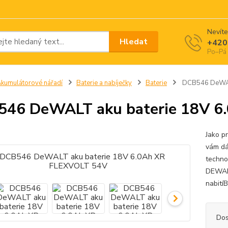
Nevíte
Hledat
+420
Po–Pá 
kumulátorové nářadí
Baterie a nabíječky
Baterie
DCB546 DeWALT
46 DeWALT aku baterie 18V 6
Jako p
vám dá
technol
DEWALT
nabití
Dos