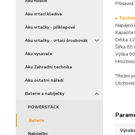
Aku hoblík
Přídavná 
Aku vrtací kladiva
• Techni
Napájecí
Aku vrtačky - příklepové
Kapacita
Délka 1
Aku vrtačky - vrtací šroubovák
Šířka 85
Aku vysavače
Výška 9
Hmotnost
Aku Zahradní technika
*Režim př
Aku ostatní nářadí
Uschovejt
Baterie a nabíječky
POWERSTACK
Param
Baterie
Výrob
Nabíječky