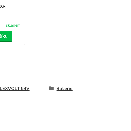
 XR
skladem
šíku
FLEXVOLT 54V
Baterie