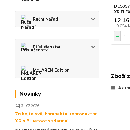
DCS397N
XR FLEX
Ruční Nářadí
12 16
10 054 
Příslušenství
McLAREN Edition
Zboží 
Akum
Novinky
31.07.2026
Získejte svůj kompaktní reproduktor
XR s Bluetooth zdarma!