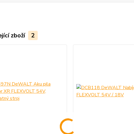
jící zboží
2