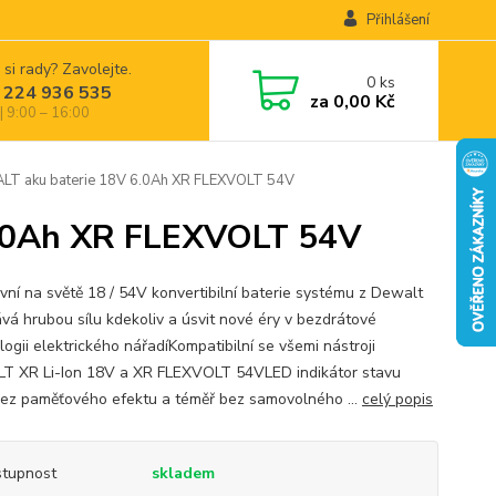
Přihlášení
 si rady? Zavolejte.
0
ks
 224 936 535
za
0,00 Kč
| 9:00 – 16:00
 aku baterie 18V 6.0Ah XR FLEXVOLT 54V
.0Ah XR FLEXVOLT 54V
rvní na světě 18 / 54V konvertibilní baterie systému z Dewalt
vá hrubou sílu kdekoliv a úsvit nové éry v bezdrátové
ogii elektrického nářadíKompatibilní se všemi nástroji
 XR Li-Ion 18V a XR FLEXVOLT 54VLED indikátor stavu
Bez paměťového efektu a téměř bez samovolného ...
celý popis
tupnost
skladem