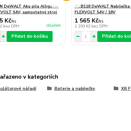
 DeWALT Aku pila Alligator
DCB118 DeWALT Nabíječka
VOLT 54V, samostatný stroj
FLEXVOLT 54V / 18V
5 Kč
1 565 Kč
/
ks
/
ks
skladem
Kč
bez DPH
1 293 Kč
bez DPH
Přidat do košíku
Přidat do ko
zařazeno v kategoriích
ulátorové nářadí
Baterie a nabíječky
XR 