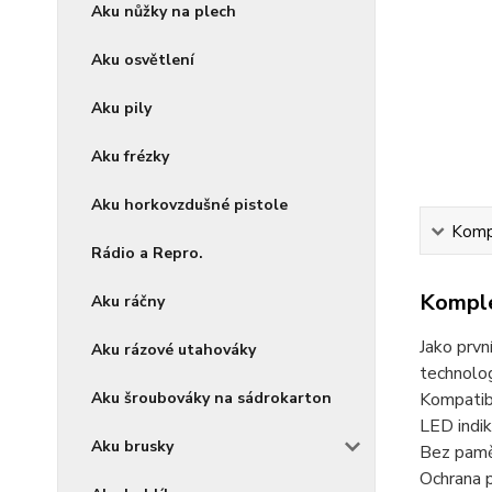
Aku nůžky na plech
Aku osvětlení
Aku pily
Aku frézky
Aku horkovzdušné pistole
Kompl
Rádio a Repro.
Komple
Aku ráčny
Jako prvn
Aku rázové utahováky
technolog
Aku šroubováky na sádrokarton
Kompatib
LED indik
Aku brusky
Bez paměť
Ochrana p