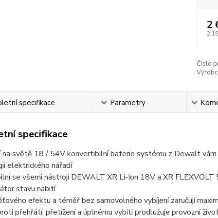
2 
2 1
Číslo p
Výrobc
etní specifikace
Parametry
Kome
tní specifikace
í na světě 18 / 54V konvertibilní baterie systému z Dewalt vám 
ii elektrického nářadí
ilní se všemi nástroji DEWALT XR Li-Ion 18V a XR FLEXVOLT
átor stavu nabití
ového efektu a téměř bez samovolného vybíjení zaručují maximá
roti přehřátí, přetížení a úplnému vybití prodlužuje provozní živo