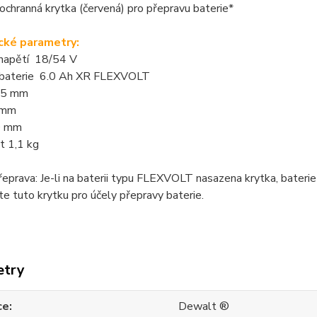
ochranná krytka (červená) pro přepravu baterie*
cké parametry:
 napětí 18/54 V
 baterie 6.0 Ah XR FLEXVOLT
25 mm
 mm
0 mm
 1,1 kg
eprava: Je-li na baterii typu FLEXVOLT nasazena krytka, baterie 
e tuto krytku pro účely přepravy baterie.
etry
ce
Dewalt ®