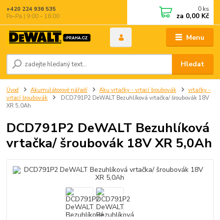
0
ks
+420 224 936 535
za
0,00 Kč
Po–Pá | 9:00 – 16:00
Menu
Hledat
Úvod
Akumulátorové nářadí
Aku vrtačky - vrtací šroubovák
vrtačky -
vrtací šroubovák
DCD791P2 DeWALT Bezuhlíková vrtačka/ šroubovák 18V
XR 5,0Ah
DCD791P2 DeWALT Bezuhlíková
vrtačka/ šroubovák 18V XR 5,0Ah