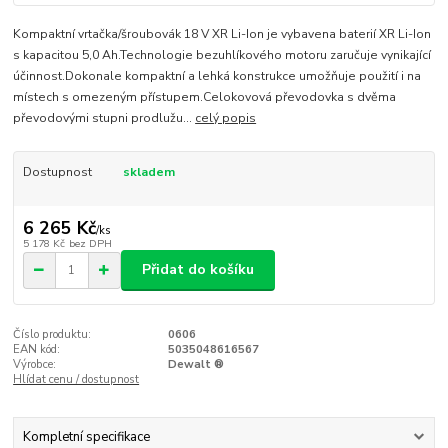
Kompaktní vrtačka/šroubovák 18 V XR Li-Ion je vybavena baterií XR Li-Ion
s kapacitou 5,0 Ah.Technologie bezuhlíkového motoru zaručuje vynikající
účinnost.Dokonale kompaktní a lehká konstrukce umožňuje použití i na
místech s omezeným přístupem.Celokovová převodovka s dvěma
převodovými stupni prodlužu...
celý popis
Dostupnost
skladem
6 265 Kč
/
ks
5 178 Kč
bez DPH
Přidat do košíku
Číslo produktu:
0606
EAN kód:
5035048616567
Výrobce:
Dewalt ®
Hlídat cenu / dostupnost
Kompletní specifikace