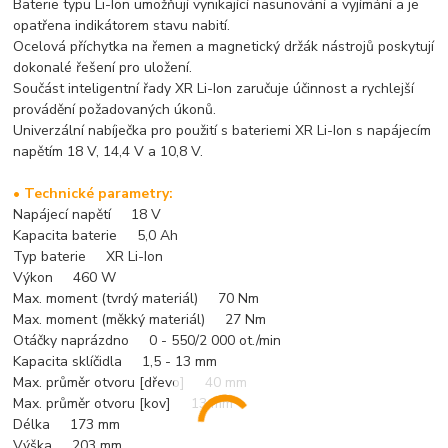
Baterie typu Li-Ion umožňují vynikající nasunování a vyjímání a je
opatřena indikátorem stavu nabití.
Ocelová příchytka na řemen a magnetický držák nástrojů poskytují
dokonalé řešení pro uložení.
Součást inteligentní řady XR Li-Ion zaručuje účinnost a rychlejší
provádění požadovaných úkonů.
Univerzální nabíječka pro použití s bateriemi XR Li-Ion s napájecím
napětím 18 V, 14,4 V a 10,8 V.
• Technické parametry:
Napájecí napětí 18 V
Kapacita baterie 5,0 Ah
Typ baterie XR Li-Ion
Výkon 460 W
Max. moment (tvrdý materiál) 70 Nm
Max. moment (měkký materiál) 27 Nm
Otáčky naprázdno 0 - 550/2 000 ot./min
Kapacita sklíčidla 1,5 - 13 mm
Max. průměr otvoru [dřevo] 40 mm
Max. průměr otvoru [kov] 13 mm
Délka 173 mm
Výška 203 mm