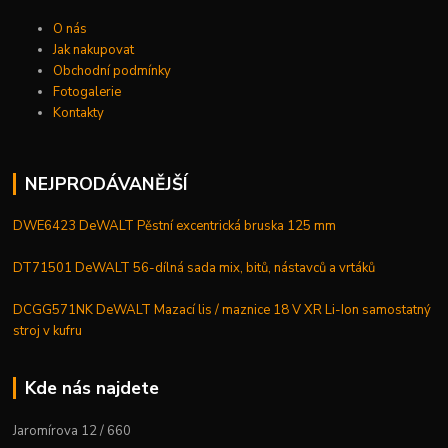
O nás
Jak nakupovat
Obchodní podmínky
Fotogalerie
Kontakty
NEJPRODÁVANĚJŠÍ
DWE6423 DeWALT Pěstní excentrická bruska 125 mm
DT71501 DeWALT 56-dílná sada mix, bitů, nástavců a vrtáků
DCGG571NK DeWALT Mazací lis / maznice 18 V XR Li-Ion samostatný
stroj v kufru
Kde nás najdete
Jaromírova 12 / 660