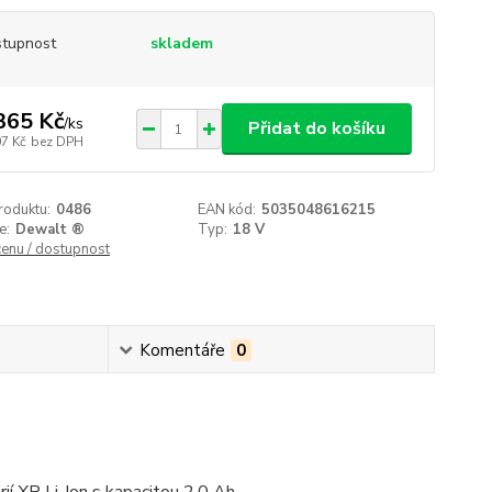
tupnost
skladem
365 Kč
/
ks
Přidat do košíku
07 Kč
bez DPH
roduktu:
0486
EAN kód:
5035048616215
e:
Dewalt ®
Typ:
18 V
cenu / dostupnost
Komentáře
0