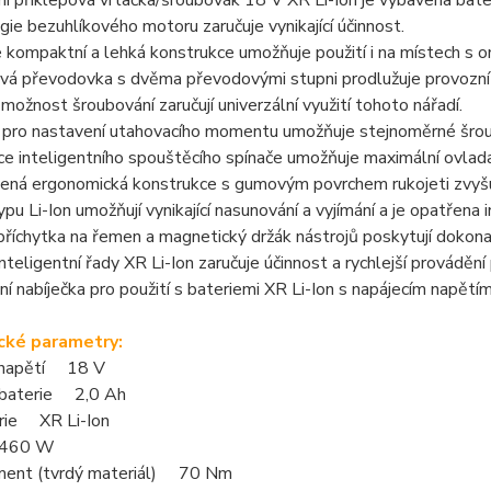
 příklepová vrtačka/šroubovák 18 V XR Li-Ion je vybavena bateri
ie bezuhlíkového motoru zaručuje vynikající účinnost.
 kompaktní a lehká konstrukce umožňuje použití i na místech s
vá převodovka s dvěma převodovými stupni prodlužuje provozní 
 možnost šroubování zaručují univerzální využití tohoto nářadí.
 pro nastavení utahovacího momentu umožňuje stejnoměrné šroub
e inteligentního spouštěcího spínače umožňuje maximální ovladat
ená ergonomická konstrukce s gumovým povrchem rukojeti zvyšu
ypu Li-Ion umožňují vynikající nasunování a vyjímání a je opatřena 
říchytka na řemen a magnetický držák nástrojů poskytují dokonal
nteligentní řady XR Li-Ion zaručuje účinnost a rychlejší provádě
ní nabíječka pro použití s bateriemi XR Li-Ion s napájecím napětí
cké parametry:
 napětí 18 V
 baterie 2,0 Ah
rie XR Li-Ion
460 W
ent (tvrdý materiál) 70 Nm