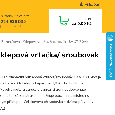
Přihlášení
 si rady? Zavolejte.
0
ks
 224 936 535
za
0,00 Kč
| 9:00 – 16:00
uhlíková příklepová vrtačka/ šroubovák 18V XR 2,0Ah
lepová vrtačka/ šroubovák
D2Kompaktní příklepová vrtačka/šroubovák 18 V XR Li-Ion je
na baterií XR Li-Ion s kapacitou 2,0 Ah.Technologie
íkového motoru zaručuje vynikající účinnost.Dokonale
tní a lehká konstrukce umožňuje použití i na místech s
ým přístupem.Celokovová převodovka s dvěma převodov...
opis