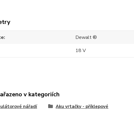
etry
ce
Dewalt ®
18 V
zařazeno v kategoriích
ulátorové nářadí
Aku vrtačky - příklepové