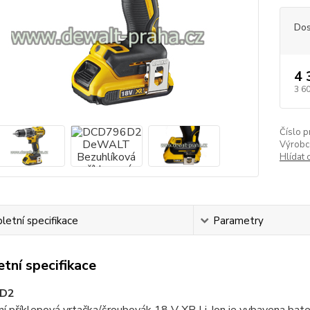
Dos
4 
3 6
Číslo p
Výrobc
Hlídat 
etní specifikace
Parametry
tní specifikace
D2