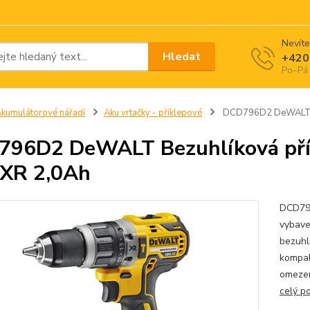
Nevíte
Hledat
+420
Po–Pá 
kumulátorové nářadí
Aku vrtačky - příklepové
DCD796D2 DeWALT Bez
96D2 DeWALT Bezuhlíková přík
XR 2,0Ah
DCD796
vybave
bezuhl
kompak
omezen
celý p