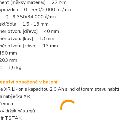
ment (měkký materiál) 27 Nm
aprázdno 0 - 550/2 000 ot./min
 0 - 9 350/34 000 ú/min
 sklíčidla 1,5 - 13 mm
měr otvoru [dřevo] 40 mm
měr otvoru [kov] 13 mm
měr otvoru [zdivo] 13 mm
190 mm
203 mm
t 1,6 kg
šenství obsažené v balení:
ie XR Li-Ion s kapacitou 2,0 Ah s indikátorem stavu nabití
ní nabíječka XR
 řemen
ý držák nástrojů
ufr TSTAK