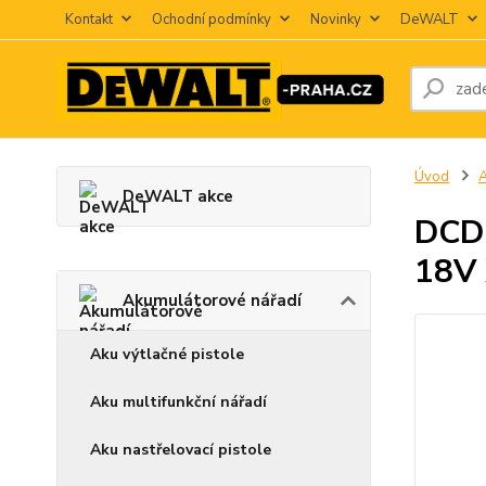
Kontakt
Ochodní podmínky
Novinky
DeWALT
Úvod
A
DeWALT akce
DCD7
18V 
Akumulátorové nářadí
Aku výtlačné pistole
Aku multifunkční nářadí
Aku nastřelovací pistole