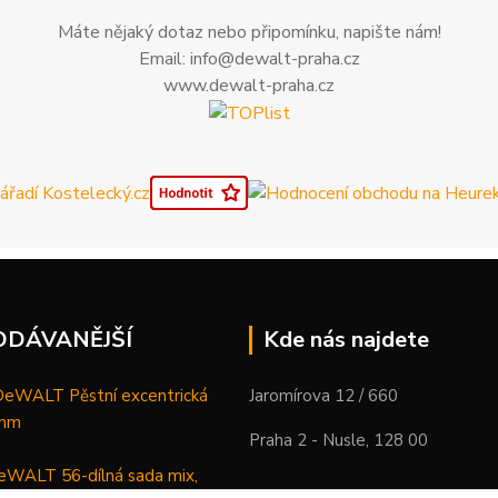
Máte nějaký dotaz nebo připomínku, napište nám!
Email: info@dewalt-praha.cz
www.dewalt-praha.cz
ODÁVANĚJŠÍ
Kde nás najdete
WALT Pěstní excentrická
Jaromírova 12 / 660
 mm
Praha 2 - Nusle, 128 00
WALT 56-dílná sada mix,