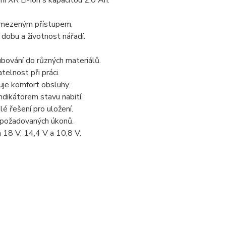
í XR Li-Ion s kapacitou 2,0 Ah.
 omezeným přístupem.
dobu a životnost nářadí.
ování do různých materiálů.
elnost při práci.
je komfort obsluhy.
indikátorem stavu nabití.
é řešení pro uložení.
ní požadovaných úkonů.
m 18 V, 14,4 V a 10,8 V.