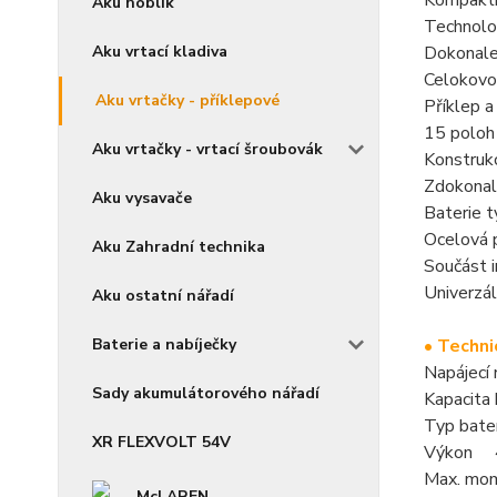
Kompaktní
Aku hoblík
Technolog
Aku vrtací kladiva
Dokonale
Celokovo
Aku vrtačky - příklepové
Příklep a
15 poloh
Aku vrtačky - vrtací šroubovák
Konstrukc
Zdokonal
Aku vysavače
Baterie t
Ocelová p
Aku Zahradní technika
Součást i
Univerzál
Aku ostatní nářadí
Baterie a nabíječky
• Techni
Napájecí
Sady akumulátorového nářadí
Kapacita
Typ bate
XR FLEXVOLT 54V
Výkon 
Max. mom
McLAREN