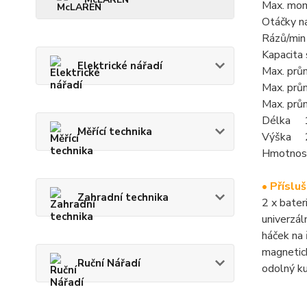
Max. mo
Otáčky n
Rázů/min
Kapacita
Elektrické nářadí
Max. prů
Max. prů
Max. prů
Délka 
Měřící technika
Výška 
Hmotnos
• Příslu
Zahradní technika
2 x bater
univerzál
háček na
magnetick
Ruční Nářadí
odolný k