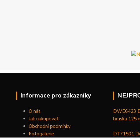
Informace pro zákazníky
NEJPR
O nás
DWE6423 De
Jak nakupovat
bruska 125
Obchodní podmínky
Fotogalerie
DT71501 De