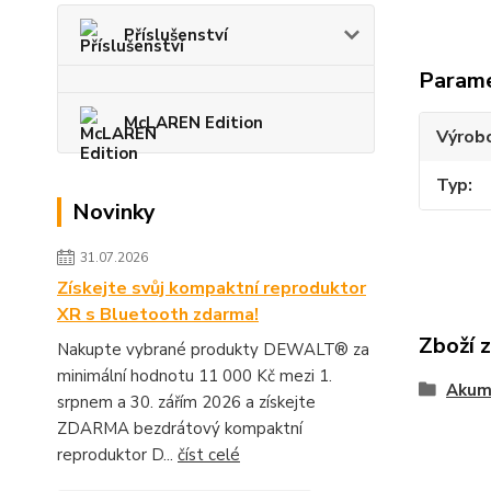
Příslušenství
Param
McLAREN Edition
Výrob
Typ
Novinky
31.07.2026
Získejte svůj kompaktní reproduktor
XR s Bluetooth zdarma!
Zboží 
Nakupte vybrané produkty DEWALT® za
minimální hodnotu 11 000 Kč mezi 1.
Akum
srpnem a 30. zářím 2026 a získejte
ZDARMA bezdrátový kompaktní
reproduktor D...
číst celé