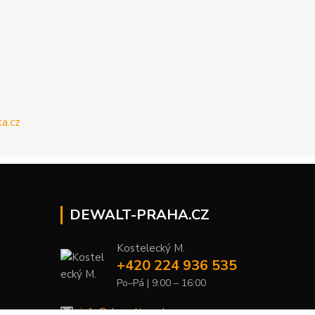
DEWALT-PRAHA.CZ
Kostelecký M.
+420 224 936 535
Po–Pá | 9:00 – 16:00
info@dewalt-praha.cz