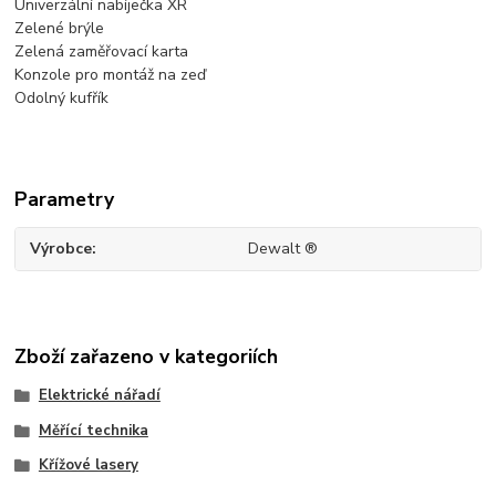
Univerzální nabíječka XR
Zelené brýle
Zelená zaměřovací karta
Konzole pro montáž na zeď
Odolný kufřík
Parametry
Výrobce
Dewalt ®
Zboží zařazeno v kategoriích
Elektrické nářadí
Měřící technika
Křížové lasery