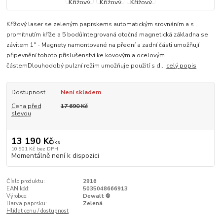
Křížový laser se zeleným paprskems automatickým srovnáním a s
promítnutím kříže a 5 bodůIntegrovaná otočná magnetická základna se
závitem 1" - Magnety namontované na přední a zadní části umožňují
připevnění tohoto příslušenství ke kovovým a ocelovým
částemDlouhodobý pulzní režim umožňuje použití s d...
celý popis
Dostupnost
Není skladem
Cena před
17 690 Kč
slevou
13 190 Kč
/
ks
10 901 Kč
bez DPH
Momentálně není k dispozici
Číslo produktu:
2916
EAN kód:
5035048666913
Výrobce:
Dewalt ®
Barva paprsku:
Zelená
Hlídat cenu / dostupnost