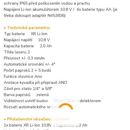
ochrany IP65 před poškozením vodou a prachu
Napájení Li-Ion akumulátorem 10,8 V / 4x baterie typu AA (je
třeba dokoupit adaptér N453836)
• Technické parametry:
Typ baterie XR Li-Ion
Napájecí napětí 10,8 V
Kapacita baterie 2,0 Ah
Třída laseru 2
Přesnost +/- 0,3 mm/m
Automatické srovnání +/- 4°
Počet paprsků 2 + 5 bodů
Funkce olovnice Ano
Aretace kyvadla při přepravě ANO
Závit pro stativ 1/4" a 5/8"
Barva paprsků zelená
Viditelnost uvnitř budov 30 m / 50 m s detektorem
Rozsah automatického srovnání 4°
• Příslušenství obsažené v balení:
1x baterie XR Li-Ion 10,8V s kapacitou 2,0 Ah