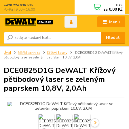
0
ks
+420 224 936 535
za
0,00 Kč
Po–Pá | 9:00 – 16:00
Menu
Hledat
Úvod
Měřící technika
Křížové lasery
DCE0825D1G DeWALT Křížový
pětibodový laser se zeleným paprskem 10,8V, 2,0Ah
DCE0825D1G DeWALT Křížový
pětibodový laser se zeleným
paprskem 10,8V, 2,0Ah