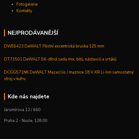
Fotogalerie
Kontakty
NEJPRODÁVANĚJŠÍ
DWE6423 DeWALT Pěstní excentrická bruska 125 mm
DT71501 DeWALT 56-dílná sada mix, bitů, nástavců a vrtáků
DCGG571NK DeWALT Mazací lis / maznice 18 V XR Li-Ion samostatný
stroj v kufru
Kde nás najdete
Jaromírova 12 / 660
Praha 2 - Nusle, 128 00