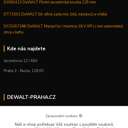
DWE6423 DeWALT Pěstní excentrická bruska 125 mm
DT71501 DeWALT 56-dílná sada mix, bitů, nástavců a vrtáků
DCGG571NK DeWALT Mazací lis / maznice 18 V XR Li-Ion samostatný
stroj v kufru
Kde nás najdete
Jaromírova 12 / 660
Praha 2 - Nusle, 128 00
DEWALT-PRAHA.CZ
Kostelecký M.
+420 224 936 535
🍪
Zpracování cookies
Po–Pá | 9:00 – 16:00
Náš e-shop potřebuje Váš souhlas
s použitím souborů