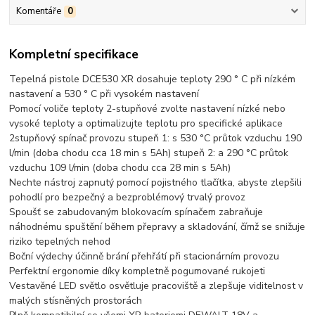
Komentáře
0
Kompletní specifikace
Tepelná pistole DCE530 XR dosahuje teploty 290 ° C při nízkém
nastavení a 530 ° C při vysokém nastavení
Pomocí voliče teploty 2-stupňové zvolte nastavení nízké nebo
vysoké teploty a optimalizujte teplotu pro specifické aplikace
2stupňový spínač provozu stupeň 1: s 530 °C průtok vzduchu 190
l/min (doba chodu cca 18 min s 5Ah) stupeň 2: a 290 °C průtok
vzduchu 109 l/min (doba chodu cca 28 min s 5Ah)
Nechte nástroj zapnutý pomocí pojistného tlačítka, abyste zlepšili
pohodlí pro bezpečný a bezproblémový trvalý provoz
Spoušť se zabudovaným blokovacím spínačem zabraňuje
náhodnému spuštění během přepravy a skladování, čímž se snižuje
riziko tepelných nehod
Boční výdechy účinně brání přehřátí při stacionárním provozu
Perfektní ergonomie díky kompletně pogumované rukojeti
Vestavěné LED světlo osvětluje pracoviště a zlepšuje viditelnost v
malých stísněných prostorách