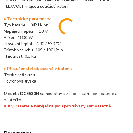
Plně kompatibilní se všemi XR bateriemi DEWALT 18V a
FLEXVOLT (nejsou součástí balení)
• Technické parametry:
Typ baterie XR Li-Ion
Napájecí napětí 18 V
Příkon 1800 W
Provozní teplota 290 / 530 °C
Průtok vzduchu 109 / 190 l/min
Hmotnost 0.8 kg
• Příslušenství obsažené v balení:
Tryska reflektoru
Povrchová tryska
Model : DCE530N
samostatný stroj bez kufru, bez baterie a
nabíječky
Kufr, Baterie a nabíječka jsou prodávány samostatně.