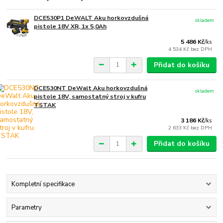
DCE530P1 DeWALT Aku horkovzdušná
skladem
pistole 18V XR, 1x 5,0Ah
5 486 Kč
/
ks
4 534 Kč
bez DPH
Přidat do košíku
DCE530NT DeWalt Aku horkovzdušná
skladem
pistole 18V, samostatný stroj v kufru
TSTAK
3 186 Kč
/
ks
2 633 Kč
bez DPH
Přidat do košíku
Kompletní specifikace
Parametry