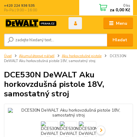
0
ks
+420 224 936 535
za
0,00 Kč
Po–Pá | 9:00 – 16:00
Menu
Hledat
Úvod
Akumulátorové nářadí
Aku horkovzdušné pistole
DCE530N
DeWALT Aku horkovzdušná pistole 18V, samostatný stroj
DCE530N DeWALT Aku
horkovzdušná pistole 18V,
samostatný stroj