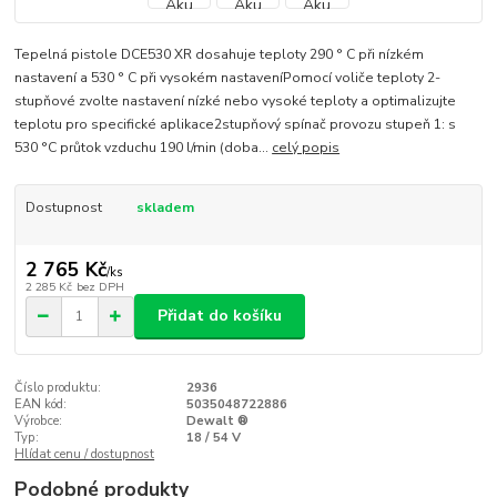
Tepelná pistole DCE530 XR dosahuje teploty 290 ° C při nízkém
nastavení a 530 ° C při vysokém nastaveníPomocí voliče teploty 2-
stupňové zvolte nastavení nízké nebo vysoké teploty a optimalizujte
teplotu pro specifické aplikace2stupňový spínač provozu stupeň 1: s
530 °C průtok vzduchu 190 l/min (doba...
celý popis
Dostupnost
skladem
2 765 Kč
/
ks
2 285 Kč
bez DPH
Přidat do košíku
Číslo produktu:
2936
EAN kód:
5035048722886
Výrobce:
Dewalt ®
Typ:
18 / 54 V
Hlídat cenu / dostupnost
Podobné produkty