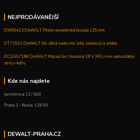
NEJPRODÁVANĚJŠÍ
DWE6423 DeWALT Pěstní excentrická bruska 125 mm
DT71501 DeWALT 56-dílná sada mix, bitů, nástavců a vrtáků
DCGG571NK DeWALT Mazací lis / maznice 18 V XR Li-Ion samostatný
stroj v kufru
Kde nás najdete
Jaromírova 12 / 660
Praha 2 - Nusle, 128 00
DEWALT-PRAHA.CZ