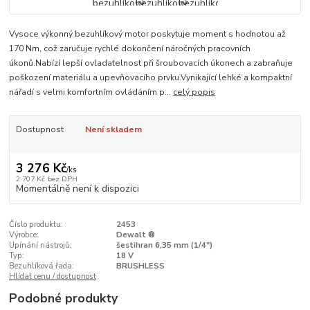
Vysoce výkonný bezuhlíkový motor poskytuje moment s hodnotou až
170 Nm, což zaručuje rychlé dokončení náročných pracovních
úkonů.Nabízí lepší ovladatelnost při šroubovacích úkonech a zabraňuje
poškození materiálu a upevňovacího prvku.Vynikající lehké a kompaktní
nářadí s velmi komfortním ovládáním p...
celý popis
Dostupnost
Není skladem
3 276 Kč
/
ks
2 707 Kč
bez DPH
Momentálně není k dispozici
Číslo produktu:
2453
Výrobce:
Dewalt ®
Upínání nástrojů:
šestihran 6,35 mm (1/4")
Typ:
18 V
Bezuhlíková řada:
BRUSHLESS
Hlídat cenu / dostupnost
Podobné produkty