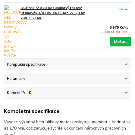
DCF787P2 Aku bezuhlíkový rázový
skladem
utahovák 1/4 18V XR Li-Ion 2x 5,0 Ah,
kufr TSTAK
8 976 Kč
/
ks
7 418 Kč
bez DPH
Detail
Kompletní specifikace
Parametry
Komentáře
0
Kompletní specifikace
Vysoce výkonný bezuhlíkový motor poskytuje moment s hodnotou
až 170 Nm, což zaručuje rychlé dokončení náročných pracovních
úkonů.