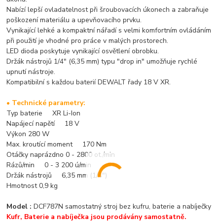
Nabízí lepší ovladatelnost při šroubovacích úkonech a zabraňuje
poškození materiálu a upevňovacího prvku.
Vynikající lehké a kompaktní nářadí s velmi komfortním ovládáním
při použití je vhodné pro práce v malých prostorech.
LED dioda poskytuje vynikající osvětlení obrobku.
Držák nástrojů 1/4" (6,35 mm) typu "drop in" umožňuje rychlé
upnutí nástroje.
Kompatibilní s každou baterií DEWALT řady 18 V XR.
• Technické parametry:
Typ baterie XR Li-Ion
Napájecí napětí 18 V
Výkon 280 W
Max. kroutící moment 170 Nm
Otáčky naprázdno 0 - 2800 ot./min
Rázů/min 0 - 3 200 ú/min
Držák nástrojů 6,35 mm (1/4")
Hmotnost 0,9 kg
Model :
DCF787N samostatný stroj bez kufru, baterie a nabíječky
Kufr, Baterie a nabíječka jsou prodávány samostatně.