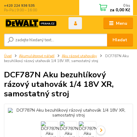
0
ks
+420 224 936 535
za
0,00 Kč
Po–Pá | 9:00 – 16:00
Menu
Hledat
Úvod
Akumulátorové nářadí
Aku rázové utahováky
DCF787N Aku
bezuhlíkový rázový utahovák 1/4 18V XR, samostatný stroj
DCF787N Aku bezuhlíkový
rázový utahovák 1/4 18V XR,
samostatný stroj