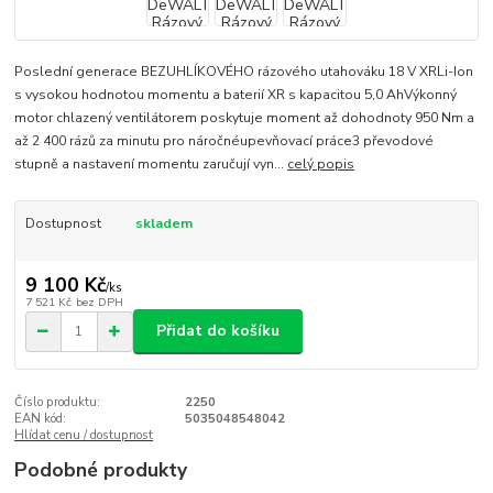
Poslední generace BEZUHLÍKOVÉHO rázového utahováku 18 V XRLi-Ion
s vysokou hodnotou momentu a baterií XR s kapacitou 5,0 AhVýkonný
motor chlazený ventilátorem poskytuje moment až dohodnoty 950 Nm a
až 2 400 rázů za minutu pro náročnéupevňovací práce3 převodové
stupně a nastavení momentu zaručují vyn...
celý popis
Dostupnost
skladem
9 100 Kč
/
ks
7 521 Kč
bez DPH
Přidat do košíku
Číslo produktu:
2250
EAN kód:
5035048548042
Hlídat cenu / dostupnost
Podobné produkty