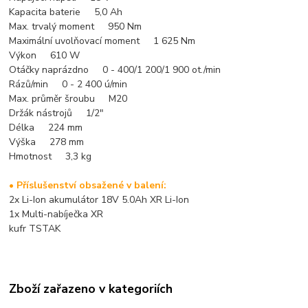
Kapacita baterie 5,0 Ah
Max. trvalý moment 950 Nm
Maximální uvolňovací moment 1 625 Nm
Výkon 610 W
Otáčky naprázdno 0 - 400/1 200/1 900 ot./min
Rázů/min 0 - 2 400 ú/min
Max. průměr šroubu M20
Držák nástrojů 1/2"
Délka 224 mm
Výška 278 mm
Hmotnost 3,3 kg
• Příslušenství obsažené v balení:
2x Li-Ion akumulátor 18V 5.0Ah XR Li-Ion
1x Multi-nabíječka XR
kufr TSTAK
Zboží zařazeno v kategoriích