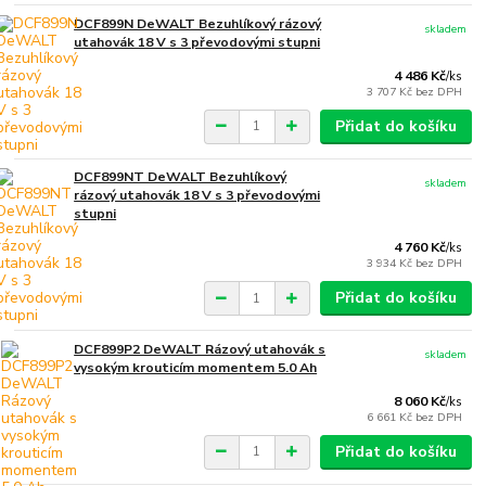
DCF899N DeWALT Bezuhlíkový rázový
skladem
utahovák 18 V s 3 převodovými stupni
4 486 Kč
/
ks
3 707 Kč
bez DPH
Přidat do košíku
DCF899NT DeWALT Bezuhlíkový
skladem
rázový utahovák 18 V s 3 převodovými
stupni
4 760 Kč
/
ks
3 934 Kč
bez DPH
Přidat do košíku
DCF899P2 DeWALT Rázový utahovák s
skladem
vysokým krouticím momentem 5.0 Ah
8 060 Kč
/
ks
6 661 Kč
bez DPH
Přidat do košíku