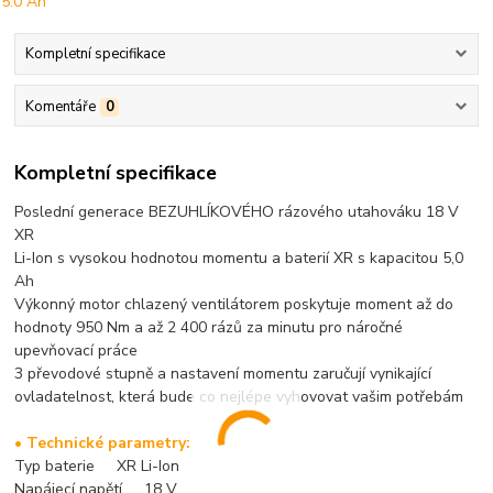
Kompletní specifikace
Komentáře
0
Kompletní specifikace
Poslední generace BEZUHLÍKOVÉHO rázového utahováku 18 V
XR
Li-Ion s vysokou hodnotou momentu a baterií XR s kapacitou 5,0
Ah
Výkonný motor chlazený ventilátorem poskytuje moment až do
hodnoty 950 Nm a až 2 400 rázů za minutu pro náročné
upevňovací práce
3 převodové stupně a nastavení momentu zaručují vynikající
ovladatelnost, která bude co nejlépe vyhovovat vašim potřebám
• Technické parametry:
Typ baterie XR Li-Ion
Napájecí napětí 18 V