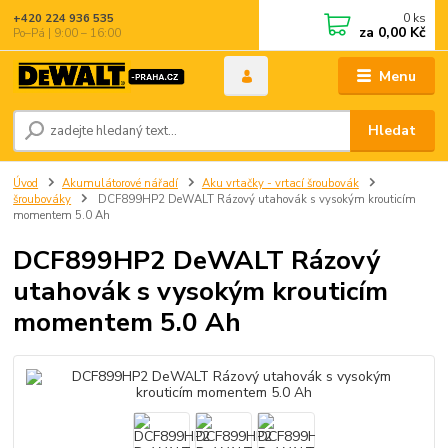
0
ks
+420 224 936 535
za
0,00 Kč
Po–Pá | 9:00 – 16:00
Menu
Hledat
Úvod
Akumulátorové nářadí
Aku vrtačky - vrtací šroubovák
šroubováky
DCF899HP2 DeWALT Rázový utahovák s vysokým krouticím
momentem 5.0 Ah
DCF899HP2 DeWALT Rázový
utahovák s vysokým krouticím
momentem 5.0 Ah