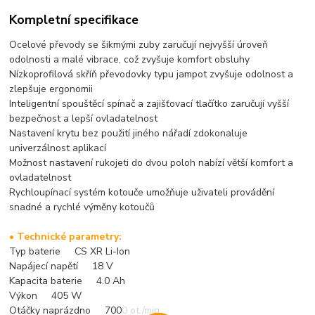
Kompletní specifikace
Ocelové převody se šikmými zuby zaručují nejvyšší úroveň
odolnosti a malé vibrace, což zvyšuje komfort obsluhy
Nízkoprofilová skříň převodovky typu jampot zvyšuje odolnost a
zlepšuje ergonomii
Inteligentní spouštěcí spínač a zajišťovací tlačítko zaručují vyšší
bezpečnost a lepší ovladatelnost
Nastavení krytu bez použití jiného nářadí zdokonaluje
univerzálnost aplikací
Možnost nastavení rukojeti do dvou poloh nabízí větší komfort a
ovladatelnost
Rychloupínací systém kotouče umožňuje uživateli provádění
snadné a rychlé výměny kotoučů
• Technické parametry:
Typ baterie CS XR Li-Ion
Napájecí napětí 18 V
Kapacita baterie 4.0 Ah
Výkon 405 W
Otáčky naprázdno 7000 ot./min