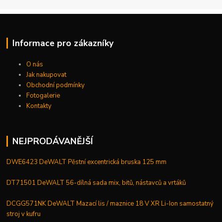
Informace pro zákazníky
O nás
Jak nakupovat
Obchodní podmínky
Fotogalerie
Kontakty
NEJPRODÁVANĚJŠÍ
DWE6423 DeWALT Pěstní excentrická bruska 125 mm
DT71501 DeWALT 56-dílná sada mix, bitů, nástavců a vrtáků
DCGG571NK DeWALT Mazací lis / maznice 18 V XR Li-Ion samostatný
stroj v kufru