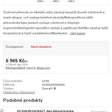
Ocelové převody se šikmými zuby zaručují nejvyšší úroveň odolnosti a
malé vibrace, což zvyšuje komfort obsluhyNízkoprofilová skříň
převodovky typu jampot zvyšuje odolnost a zlepšuje
ergonomiiInteligentní spouštěcí spínač a zajišťovací tlačítko zaručují vyšší
bezpečnost a lepší ovladatelnostNastavení...
celý popis
Dostupnost
Není skladem
6 965 Kč
/
ks
5 756 Kč
bez DPH
Momentálně není k dispozici
Číslo produktu:
1599
EAN kód:
5035048390894
Výrobce:
Dewalt ®
Hlídat cenu / dostupnost
Podobné produkty
DCG412N DeWALT Aku úhlová bruska