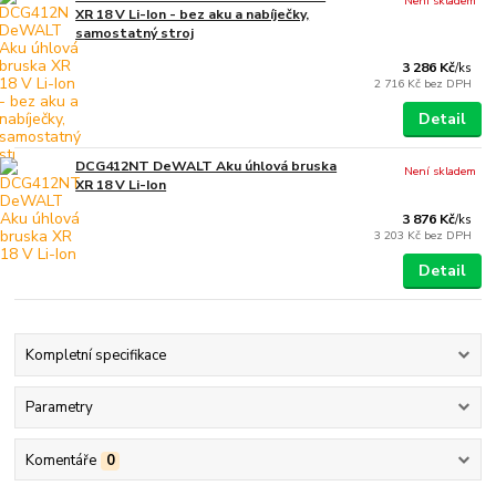
Není skladem
XR 18 V Li-Ion - bez aku a nabíječky,
samostatný stroj
3 286 Kč
/
ks
2 716 Kč
bez DPH
Detail
DCG412NT DeWALT Aku úhlová bruska
Není skladem
XR 18 V Li-Ion
3 876 Kč
/
ks
3 203 Kč
bez DPH
Detail
Kompletní specifikace
Parametry
Komentáře
0