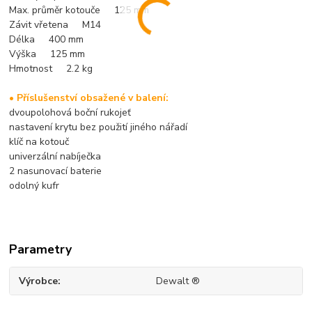
Max. průměr kotouče 125 mm
Závit vřetena M14
Délka 400 mm
Výška 125 mm
Hmotnost 2.2 kg
• Příslušenství obsažené v balení:
dvoupolohová boční rukojeť
nastavení krytu bez použití jiného nářadí
klíč na kotouč
univerzální nabíječka
2 nasunovací baterie
odolný kufr
Parametry
Výrobce
Dewalt ®