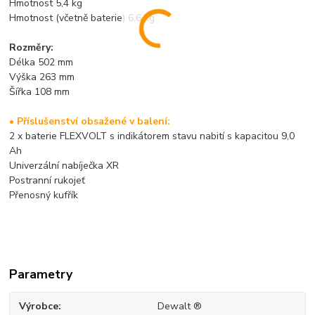
Hmotnost 5,4 kg
Hmotnost (včetně baterie) 6,6 kg
Rozměry:
Délka 502 mm
Výška 263 mm
Šířka 108 mm
• Příslušenství obsažené v balení:
2 x baterie FLEXVOLT s indikátorem stavu nabití s kapacitou 9,0
Ah
Univerzální nabíječka XR
Postranní rukojeť
Přenosný kufřík
Parametry
Výrobce
Dewalt ®