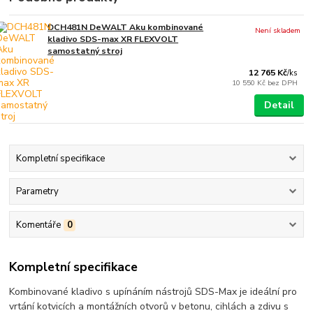
DCH481N DeWALT Aku kombinované
Není skladem
kladivo SDS-max XR FLEXVOLT
samostatný stroj
12 765 Kč
/
ks
10 550 Kč
bez DPH
Detail
Kompletní specifikace
Parametry
Komentáře
0
Kompletní specifikace
Kombinované kladivo s upínáním nástrojů SDS-Max je ideální pro
vrtání kotvicích a montážních otvorů v betonu, cihlách a zdivu s