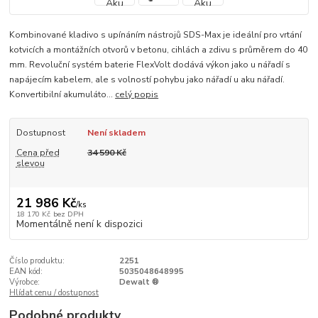
Kombinované kladivo s upínáním nástrojů SDS-Max je ideální pro vrtání
kotvicích a montážních otvorů v betonu, cihlách a zdivu s průměrem do 40
mm. Revoluční systém baterie FlexVolt dodává výkon jako u nářadí s
napájecím kabelem, ale s volností pohybu jako nářadí u aku nářadí.
Konvertibilní akumuláto...
celý popis
Dostupnost
Není skladem
Cena před
34 590 Kč
slevou
21 986 Kč
/
ks
18 170 Kč
bez DPH
Momentálně není k dispozici
Číslo produktu:
2251
EAN kód:
5035048648995
Výrobce:
Dewalt ®
Hlídat cenu / dostupnost
Podobné produkty