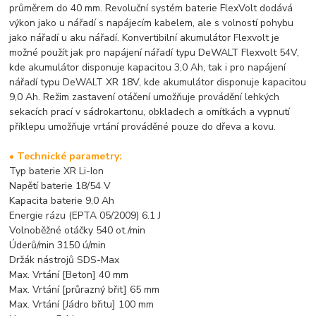
průměrem do 40 mm. Revoluční systém baterie FlexVolt dodává
výkon jako u nářadí s napájecím kabelem, ale s volností pohybu
jako nářadí u aku nářadí. Konvertibilní akumulátor Flexvolt je
možné použít jak pro napájení nářadí typu DeWALT Flexvolt 54V,
kde akumulátor disponuje kapacitou 3,0 Ah, tak i pro napájení
nářadí typu DeWALT XR 18V, kde akumulátor disponuje
kapacitou
9,0 Ah. Režim zastavení otáčení umožňuje provádění lehkých
sekacích prací v sádrokartonu, obkladech a omítkách a vypnutí
příklepu umožňuje vrtání prováděné pouze do dřeva a kovu.
• Technické parametry:
Typ baterie XR Li-Ion
Napětí baterie 18/54 V
Kapacita baterie 9,0 Ah
Energie rázu (EPTA 05/2009) 6.1 J
Volnoběžné otáčky 540 ot./min
Úderů/min 3150 ú/min
Držák nástrojů SDS-Max
Max. Vrtání [Beton] 40 mm
Max. Vrtání [průrazný břit] 65 mm
Max. Vrtání [Jádro břitu] 100 mm