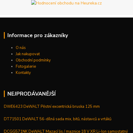
Informace pro zákazníky
O nás
Jak nakupovat
Obchodní podmínky
Fotogalerie
Kontakty
NEJPRODÁVANĚJŠÍ
DWE6423 DeWALT Pěstní excentrická bruska 125 mm
DT71501 DeWALT 56-dílná sada mix, bitů, nástavců a vrtáků
DCGG571NK DeWALT Mazací lis / maznice 18 V XR Li-Ion samostatný