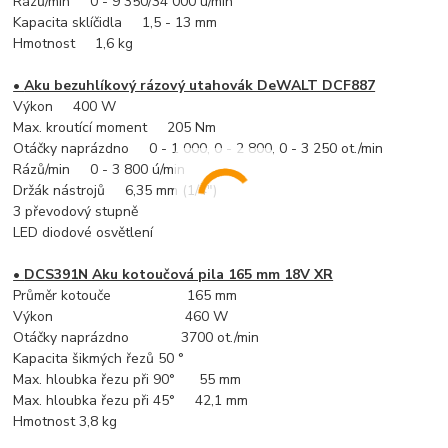
Rázů/min 0 - 9 350/34 000 ú/min
Kapacita sklíčidla 1,5 - 13 mm
Hmotnost 1,6 kg
•
Aku bezuhlíkový rázový utahovák DeWALT DCF887
Výkon 400 W
Max. kroutící moment 205 Nm
Otáčky naprázdno 0 - 1 000, 0 - 2 800, 0 - 3 250 ot./min
Rázů/min 0 - 3 800 ú/min
Držák nástrojů 6,35 mm (1/4")
3 převodový stupně
LED diodové osvětlení
•
DCS391N Aku kotoučová pila 165 mm 18V XR
Průměr kotouče 165 mm
Výkon 460 W
Otáčky naprázdno 3700 ot./min
Kapacita šikmých řezů 50 °
Max. hloubka řezu při 90° 55 mm
Max. hloubka řezu při 45° 42,1 mm
Hmotnost 3,8 kg