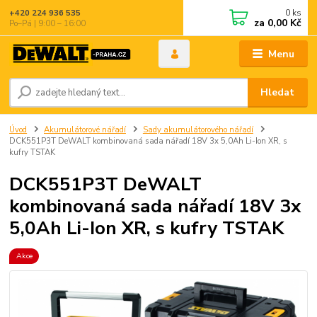
0
ks
+420 224 936 535
za
0,00 Kč
Po–Pá | 9:00 – 16:00
Menu
Hledat
Úvod
Akumulátorové nářadí
Sady akumulátorového nářadí
DCK551P3T DeWALT kombinovaná sada nářadí 18V 3x 5,0Ah Li-Ion XR, s
kufry TSTAK
DCK551P3T DeWALT
kombinovaná sada nářadí 18V 3x
5,0Ah Li-Ion XR, s kufry TSTAK
Akce