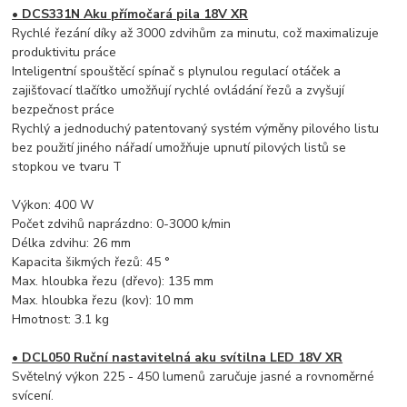
•
DCS331N Aku přímočará pila 18V XR
Rychlé řezání díky až 3000 zdvihům za minutu, což maximalizuje
produktivitu práce
Inteligentní spouštěcí spínač s plynulou regulací otáček a
zajišťovací tlačítko umožňují rychlé ovládání řezů a zvyšují
bezpečnost práce
Rychlý a jednoduchý patentovaný systém výměny pilového listu
bez použití jiného nářadí umožňuje upnutí pilových listů se
stopkou ve tvaru T
Výkon: 400 W
Počet zdvihů naprázdno: 0-3000 k/min
Délka zdvihu: 26 mm
Kapacita šikmých řezů: 45 °
Max. hloubka řezu (dřevo): 135 mm
Max. hloubka řezu (kov): 10 mm
Hmotnost: 3.1 kg
• DCL050 Ruční nastavitelná aku svítilna LED 18V XR
Světelný výkon 225 - 450 lumenů zaručuje jasné a rovnoměrné
svícení.