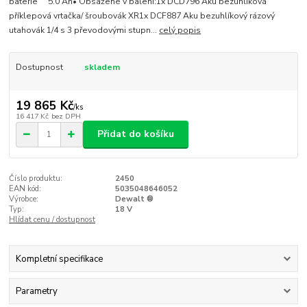
baterie 5.0 Ah• Obsažené v balení:1x DCD796 Aku bezuhlíková
příklepová vrtačka/ šroubovák XR1x DCF887 Aku bezuhlíkový rázový
utahovák 1/4 s 3 převodovými stupn...
celý popis
Dostupnost
skladem
19 865 Kč
/
ks
16 417 Kč
bez DPH
Přidat do košíku
Číslo produktu:
2450
EAN kód:
5035048646052
Výrobce:
Dewalt ®
Typ:
18 V
Hlídat cenu / dostupnost
Kompletní specifikace
Parametry