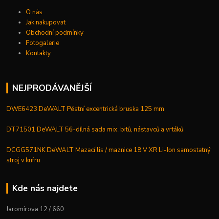
O nás
Jak nakupovat
Obchodní podmínky
Fotogalerie
Kontakty
NEJPRODÁVANĚJŠÍ
DWE6423 DeWALT Pěstní excentrická bruska 125 mm
DT71501 DeWALT 56-dílná sada mix, bitů, nástavců a vrtáků
DCGG571NK DeWALT Mazací lis / maznice 18 V XR Li-Ion samostatný
stroj v kufru
Kde nás najdete
Jaromírova 12 / 660