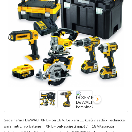
Sada nářadí DeWALT XR Li-Ion 18 V. Celkem 11 kusů v sadě.• Technické
parametry:Typ baterie XR Li-IonNapájecí napětí 18 VKapacita