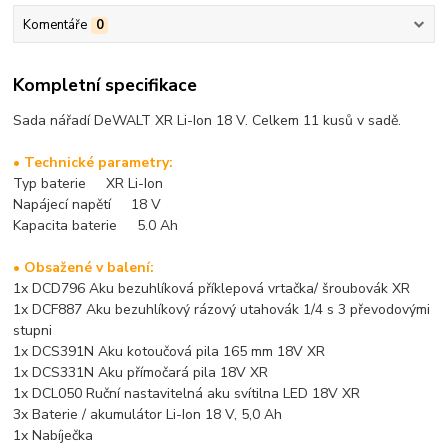
Komentáře
0
Kompletní specifikace
Sada nářadí DeWALT XR Li-Ion 18 V. Celkem 11 kusů v sadě.
• Technické parametry:
Typ baterie XR Li-Ion
Napájecí napětí 18 V
Kapacita baterie 5.0 Ah
• Obsažené v balení:
1x DCD796 Aku bezuhlíková příklepová vrtačka/ šroubovák XR
1x DCF887 Aku bezuhlíkový rázový utahovák 1/4 s 3 převodovými
stupni
1x DCS391N Aku kotoučová pila 165 mm 18V XR
1x DCS331N Aku přímočará pila 18V XR
1x DCL050 Ruční nastavitelná aku svítilna LED 18V XR
3x Baterie / akumulátor Li-Ion 18 V, 5,0 Ah
1x Nabíječka