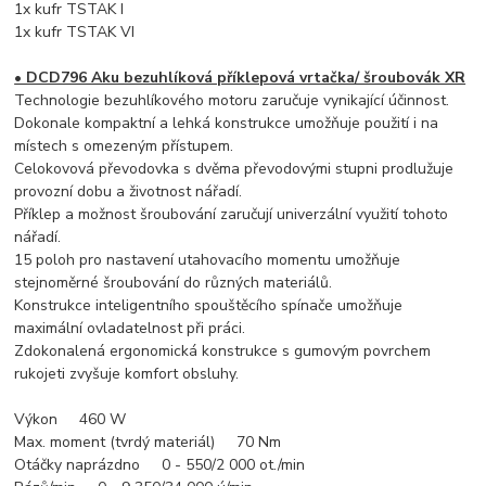
1x kufr
TSTAK I
1x
kufr TSTAK VI
• DCD796 Aku bezuhlíková příklepová vrtačka/ šroubovák XR
Technologie bezuhlíkového motoru zaručuje vynikající účinnost.
Dokonale kompaktní a lehká konstrukce umožňuje použití i na
místech s omezeným přístupem.
Celokovová převodovka s dvěma převodovými stupni prodlužuje
provozní dobu a životnost nářadí.
Příklep a možnost šroubování zaručují univerzální využití tohoto
nářadí.
15 poloh pro nastavení utahovacího momentu umožňuje
stejnoměrné šroubování do různých materiálů.
Konstrukce inteligentního spouštěcího spínače umožňuje
maximální ovladatelnost při práci.
Zdokonalená ergonomická konstrukce s gumovým povrchem
rukojeti zvyšuje komfort obsluhy.
Výkon 460 W
Max. moment (tvrdý materiál) 70 Nm
Otáčky naprázdno 0 - 550/2 000 ot./min