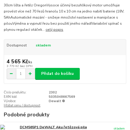
30cm lišta a řetěz OregonVysoce účinný bezuhlíkový motor umožňuje
provést více než 70 řezů hranolu 10 x 10 cm na jedno nabití baterie (18V,
5AhAutomatické mazání - snižeje množství nastavení a manipilace s
pilouVýměna a vypnutí řezu bez použití jiného nářadíVariabilní spínač s
plynou regulací otáček...
celý popis
Dostupnost
skladem
4 565 Kč
/
ks
3 773 Kč
bez DPH
Přidat do košíku
Číslo produktu:
2302
EAN kód:
5035048667569
Výrobce:
Dewalt ®
Hlídat cenu / dostupnost
Podobné produkty
DCM565P1 DeWALT Aku řetězová pila
skladem