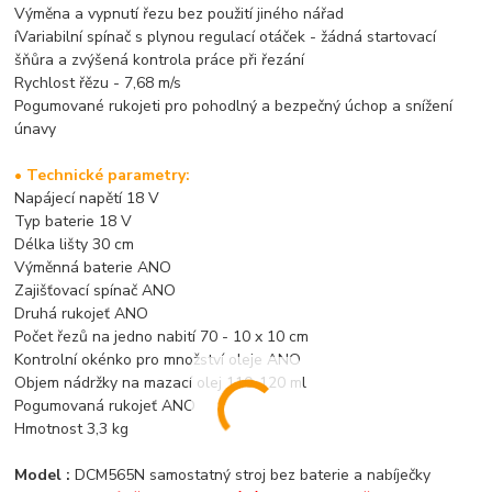
Výměna a vypnutí řezu bez použití jiného nářad
íVariabilní spínač s plynou regulací otáček - žádná startovací
šňůra a zvýšená kontrola práce při řezání
Rychlost řězu - 7,68 m/s
Pogumované rukojeti pro pohodlný a bezpečný úchop a snížení
únavy
• Technické parametry:
Napájecí napětí 18 V
Typ baterie 18 V
Délka lišty 30 cm
Výměnná baterie ANO
Zajišťovací spínač ANO
Druhá rukojeť ANO
Počet řezů na jedno nabití 70 - 10 x 10 cm
Kontrolní okénko pro množství oleje ANO
Objem nádržky na mazací olej 110-120 ml
Pogumovaná rukojeť ANO
Hmotnost 3,3 kg
Model :
DCM565N samostatný stroj bez baterie a nabíječky