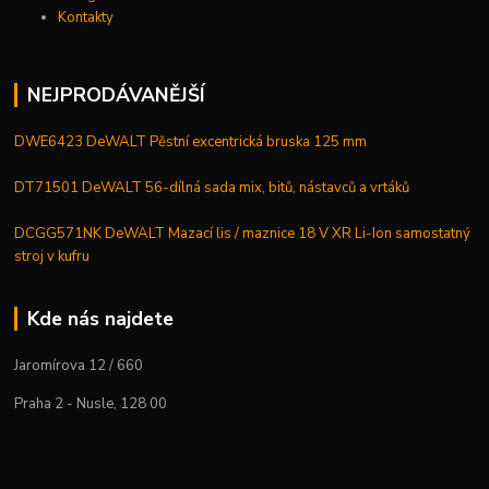
Kontakty
NEJPRODÁVANĚJŠÍ
DWE6423 DeWALT Pěstní excentrická bruska 125 mm
DT71501 DeWALT 56-dílná sada mix, bitů, nástavců a vrtáků
DCGG571NK DeWALT Mazací lis / maznice 18 V XR Li-Ion samostatný
stroj v kufru
Kde nás najdete
Jaromírova 12 / 660
Praha 2 - Nusle, 128 00