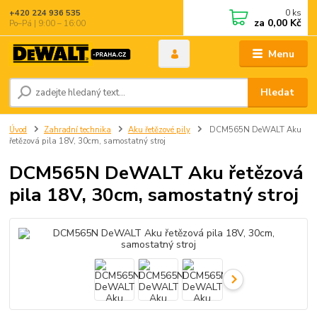
0
ks
+420 224 936 535
za
0,00 Kč
Po–Pá | 9:00 – 16:00
Menu
Hledat
Úvod
Zahradní technika
Aku řetězové pily
DCM565N DeWALT Aku
řetězová pila 18V, 30cm, samostatný stroj
DCM565N DeWALT Aku řetězová
pila 18V, 30cm, samostatný stroj