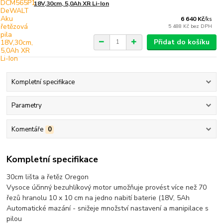
18V,30cm, 5,0Ah XR Li-Ion
6 640 Kč
/
ks
5 488 Kč
bez DPH
Přidat do košíku
Kompletní specifikace
Parametry
Komentáře
0
Kompletní specifikace
30cm lišta a řetěz Oregon
Vysoce účinný bezuhlíkový motor umožňuje provést více než 70
řezů hranolu 10 x 10 cm na jedno nabití baterie (18V, 5Ah
Automatické mazání - snižeje množství nastavení a manipilace s
pilou