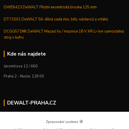
DWE6423 DeWALT Pěstní excentrická bruska 125 mm
DT71501 DeWALT 56-dílná sada mix, bitů, nástavců a vrtáků
DCGG571NK DeWALT Mazací lis / maznice 18 V XR Li-Ion samostatný
stroj v kufru
Kde nás najdete
Jaromírova 12 / 660
Praha 2 - Nusle, 128 00
DEWALT-PRAHA.CZ
Kostelecký M.
+420 224 936 535
🍪
Zpracování cookies
Po–Pá | 9:00 – 16:00