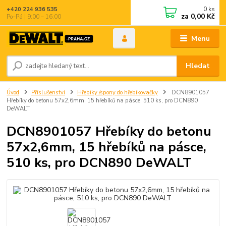
0
ks
+420 224 936 535
za
0,00 Kč
Po–Pá | 9:00 – 16:00
Menu
Hledat
Úvod
Příslušenství
Hřebíky /spony do hřebíkovačky
DCN8901057
Hřebíky do betonu 57x2,6mm, 15 hřebíků na pásce, 510 ks, pro DCN890
DeWALT
DCN8901057 Hřebíky do betonu
57x2,6mm, 15 hřebíků na pásce,
510 ks, pro DCN890 DeWALT