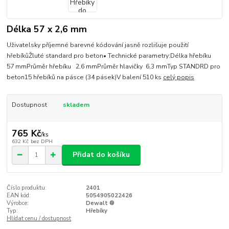
Délka 57 x 2,6 mm
Uživatelsky příjemné barevné kódování jasně rozlišuje použití
hřebíkůŽluté standard pro beton• Technické parametry:Délka hřebíku
57 mmPrůměr hřebíku 2,6 mmPrůměr hlavičky 6,3 mmTyp STANDRD pro
beton15 hřebíků na pásce (34 pásek)V balení 510 ks
celý popis
Dostupnost
skladem
765 Kč
/
ks
632 Kč
bez DPH
Přidat do košíku
Číslo produktu:
2401
EAN kód:
5054905022426
Výrobce:
Dewalt ®
Typ:
Hřebíky
Hlídat cenu / dostupnost