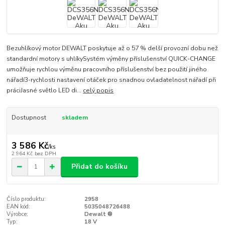
Bezuhlíkový motor DEWALT poskytuje až o 57 % delší provozní dobu než
standardní motory s uhlíkySystém výměny příslušenství QUICK-CHANGE
umožňuje rychlou výměnu pracovního příslušenství bez použití jiného
nářadí3-rychlosti nastavení otáček pro snadnou ovladatelnost nářadí při
práciJasné světlo LED di...
celý popis
Dostupnost
skladem
3 586 Kč
/
ks
2 964 Kč
bez DPH
Přidat do košíku
Číslo produktu:
2958
EAN kód:
5035048726488
Výrobce:
Dewalt ®
Typ:
18 V