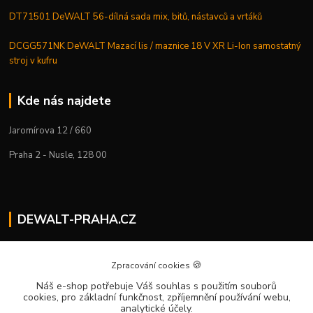
DT71501 DeWALT 56-dílná sada mix, bitů, nástavců a vrtáků
DCGG571NK DeWALT Mazací lis / maznice 18 V XR Li-Ion samostatný
stroj v kufru
Kde nás najdete
Jaromírova 12 / 660
Praha 2 - Nusle, 128 00
DEWALT-PRAHA.CZ
Kostelecký M.
+420 224 936 535
🍪
Zpracování cookies
Po–Pá | 9:00 – 16:00
Náš e-shop potřebuje Váš souhlas
s použitím souborů
cookies, pro základní funkčnost, zpříjemnění používání webu,
info@dewalt-praha.cz
analytické účely.