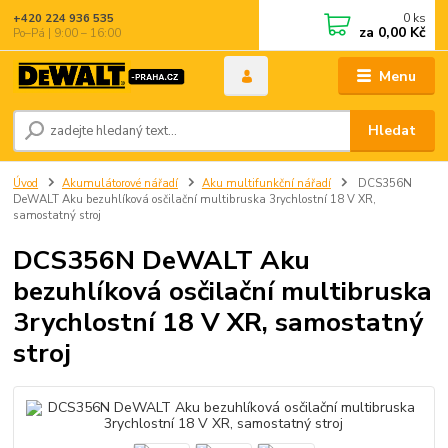
0
ks
+420 224 936 535
za
0,00 Kč
Po–Pá | 9:00 – 16:00
Menu
Hledat
Úvod
Akumulátorové nářadí
Aku multifunkční nářadí
DCS356N
DeWALT Aku bezuhlíková osčilační multibruska 3rychlostní 18 V XR,
samostatný stroj
DCS356N DeWALT Aku
bezuhlíková osčilační multibruska
3rychlostní 18 V XR, samostatný
stroj