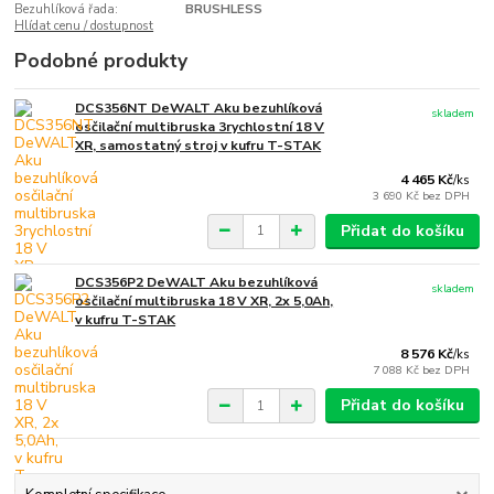
Bezuhlíková řada:
BRUSHLESS
Hlídat cenu / dostupnost
Podobné produkty
DCS356NT DeWALT Aku bezuhlíková
skladem
osčilační multibruska 3rychlostní 18 V
XR, samostatný stroj v kufru T-STAK
4 465 Kč
/
ks
3 690 Kč
bez DPH
Přidat do košíku
DCS356P2 DeWALT Aku bezuhlíková
skladem
osčilační multibruska 18 V XR, 2x 5,0Ah,
v kufru T-STAK
8 576 Kč
/
ks
7 088 Kč
bez DPH
Přidat do košíku