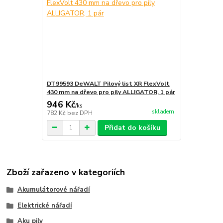
DT99593 DeWALT Pilový list XR FlexVolt
430 mm na dřevo pro pily ALLIGATOR, 1 pár
946 Kč
/
ks
skladem
782 Kč
bez DPH
Přidat do košíku
Zboží zařazeno v kategoriích
Akumulátorové nářadí
Elektrické nářadí
Aku pily