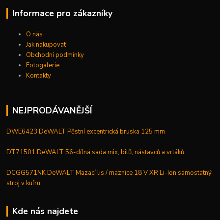
Informace pro zákazníky
O nás
Jak nakupovat
Obchodní podmínky
Fotogalerie
Kontakty
NEJPRODÁVANĚJŠÍ
DWE6423 DeWALT Pěstní excentrická bruska 125 mm
DT71501 DeWALT 56-dílná sada mix, bitů, nástavců a vrtáků
DCGG571NK DeWALT Mazací lis / maznice 18 V XR Li-Ion samostatný
stroj v kufru
Kde nás najdete