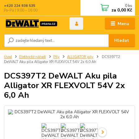
0
ks
+420 224 936 535
za
0,00 Kč
Po–Pá | 9:00 – 16:00
Menu
Hledat
Úvod
Elektrické nářadí
Pily
ALLIGATOR pily
DCS397T2
DeWALT Aku pila Alligator XR FLEXVOLT 54V 2x 6,0 Ah
DCS397T2 DeWALT Aku pila
Alligator XR FLEXVOLT 54V 2x
6,0 Ah