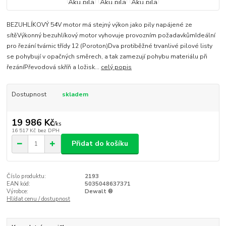
BEZUHLÍKOVÝ 54V motor má stejný výkon jako pily napájené ze
sítěVýkonný bezuhlíkový motor vyhovuje provozním požadavkůmIdeální
pro řezání tvárnic třídy 12 (Poroton)Dva protiběžné trvanlivé pilové listy
se pohybují v opačných směrech, a tak zamezují pohybu materiálu při
řezáníPřevodová skříň a ložisk...
celý popis
Dostupnost
skladem
19 986 Kč
/
ks
16 517 Kč
bez DPH
Přidat do košíku
Číslo produktu:
2193
EAN kód:
5035048637371
Výrobce:
Dewalt ®
Hlídat cenu / dostupnost