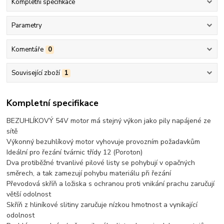
Kompletní specifikace
Parametry
Komentáře
0
Související zboží
1
Kompletní specifikace
BEZUHLÍKOVÝ 54V motor má stejný výkon jako pily napájené ze
sítě
Výkonný bezuhlíkový motor vyhovuje provozním požadavkům
Ideální pro řezání tvárnic třídy 12 (Poroton)
Dva protiběžné trvanlivé pilové listy se pohybují v opačných
směrech, a tak zamezují pohybu materiálu při řezání
Převodová skříň a ložiska s ochranou proti vnikání prachu zaručují
větší odolnost
Skříň z hliníkové slitiny zaručuje nízkou hmotnost a vynikající
odolnost