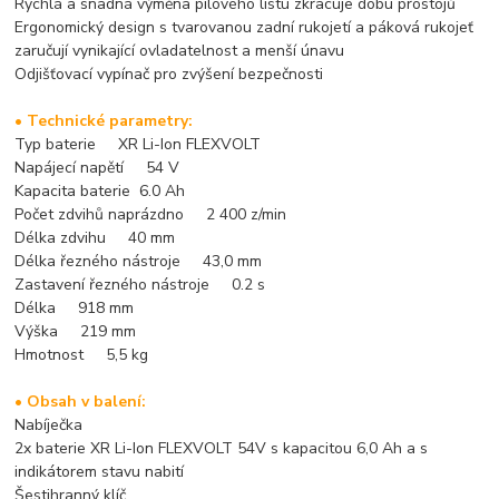
Rychlá a snadná výměna pilového listu zkracuje dobu prostojů
Ergonomický design s tvarovanou zadní rukojetí a páková rukojeť
zaručují vynikající ovladatelnost a menší únavu
Odjišťovací vypínač pro zvýšení bezpečnosti
• Technické parametry:
Typ baterie XR Li-Ion FLEXVOLT
Napájecí napětí 54 V
Kapacita baterie 6.0 Ah
Počet zdvihů naprázdno 2 400 z/min
Délka zdvihu 40 mm
Délka řezného nástroje 43,0 mm
Zastavení řezného nástroje 0.2 s
Délka 918 mm
Výška 219 mm
Hmotnost 5,5 kg
• Obsah v balení:
Nabíječka
2x baterie XR Li-Ion FLEXVOLT 54V s kapacitou 6,0 Ah a s
indikátorem stavu nabití
Šestihranný klíč